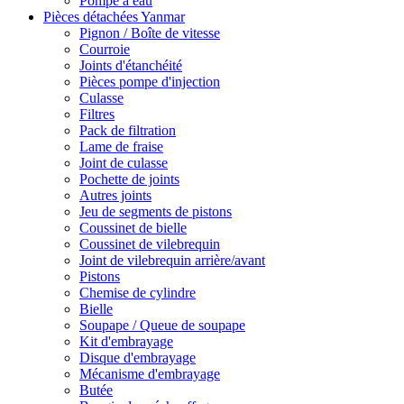
Pompe à eau
Pièces détachées Yanmar
Pignon / Boîte de vitesse
Courroie
Joints d'étanchéité
Pièces pompe d'injection
Culasse
Filtres
Pack de filtration
Lame de fraise
Joint de culasse
Pochette de joints
Autres joints
Jeu de segments de pistons
Coussinet de bielle
Coussinet de vilebrequin
Joint de vilebrequin arrière/avant
Pistons
Chemise de cylindre
Bielle
Soupape / Queue de soupape
Kit d'embrayage
Disque d'embrayage
Mécanisme d'embrayage
Butée