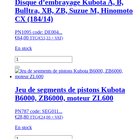
Disque d’embrayage Kubota A, B,
(STD)
Bulltra, XB, ZB, Suzue M, Hinomoto
CX (184/14)
PN1095 code: DE004...
€
64,00
TTC
(
€
53,33
+ VAT)
En stock
quantité
de
Disque
d'embrayage
Kubota
A,
Jeu de segments de pistons Kubota
B,
B6000, ZB6000, moteur ZL600
Bulltra,
XB,
ZB,
PN787 code: SEG011...
Suzue
€
28,80
TTC
(
€
24,00
+ VAT)
M,
Hinomoto
En stock
CX
(184/14)
quantité