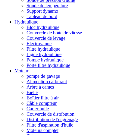
Sonde de pression d'huile
Sonde de température
Support dynamo
Tableau de bord
Hydraulique
Bloc hydraulique
Couvercle de boîte de vitesse
Couvercle de levage
Electrovanne
Filtre hydraulique
Ligne hydraulique
Pompe hydraulique
Porte filtre hydraulique
Moteur
pompe de gavage
Alimention carburant
Arbre à cames
Bielle
Boîtier filtre à air
Câble compteur
Carter huile
Couvercle de distribution
Distribution de l'engrenage
Filtre d'aspiration d'huile
Moteurs complet