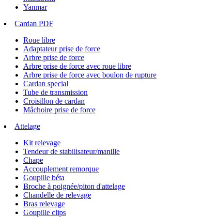
Yanmar
Cardan PDF
Roue libre
Adaptateur prise de force
Arbre prise de force
Arbre prise de force avec roue libre
Arbre prise de force avec boulon de rupture
Cardan special
Tube de transmission
Croisillon de cardan
Mâchoire prise de force
Attelage
Kit relevage
Tendeur de stabilisateur/manille
Chape
Accouplement remorque
Goupille béta
Broche à poignée/piton d'attelage
Chandelle de relevage
Bras relevage
Goupille clips