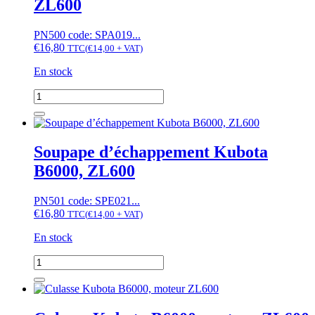
ZL600
PN500 code: SPA019...
€
16,80
TTC
(
€
14,00
+ VAT)
En stock
quantité
de
Soupape
d’admission
Kubota
Soupape d’échappement Kubota
B6000,
B6000, ZL600
ZL600
PN501 code: SPE021...
€
16,80
TTC
(
€
14,00
+ VAT)
En stock
quantité
de
Soupape
d’échappement
Kubota