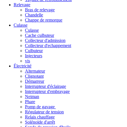
Relevage
Bras de relevage
Chandelle
Chappe de remorque
Culasse
Culasse
Cache culbuteur
Collecteur d'admission
Collecteur d'echappement
Culbuteur
Injecteurs
vis
Électricité
Alternateur
Clignotant
Démarreur
Interrupteur d'éclairage
Interrupteur d'embrayage
Neiman
Phare
Pomp de gavage
Régulateur de tension
Relais chauffage
Solénoïde d'arrêt