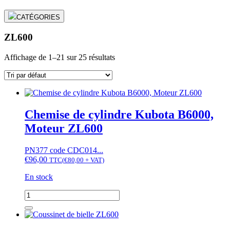
CATÉGORIES
ZL600
Affichage de 1–21 sur 25 résultats
Chemise de cylindre Kubota B6000,
Moteur ZL600
PN377 code CDC014...
€
96,00
TTC
(
€
80,00
+ VAT)
En stock
quantité
de
Chemise
de