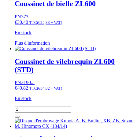
cylindre
Coussinet de bielle ZL600
Kubota
B6000,
PN373...
Moteur
€
30,40
ZL600
TTC
(
€
25,33
+ VAT)
En stock
Ce
Plus d'information
produit
a
plusieurs
Coussinet de vilebrequin ZL600
variations.
(STD)
Les
options
peuvent
PN2190...
être
€
40,82
TTC
(
€
34,02
+ VAT)
choisies
sur
En stock
la
quantité
page
de
du
Coussinet
produit
de
vilebrequin
ZL600