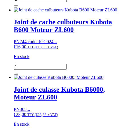
de
Joint
carter
ZL600
Joint de cache culbuteurs Kubota
B600 Moteur ZL600
PN744 code: JCC024...
€
16,00
TTC
(
€
13,33
+ VAT)
En stock
quantité
de
Joint
de
cache
Joint de culasse Kubota B6000,
culbuteurs
Moteur ZL600
Kubota
B600
Moteur
PN365...
ZL600
€
28,00
TTC
(
€
23,33
+ VAT)
En stock