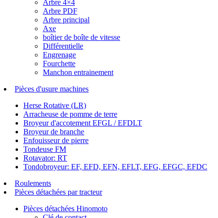
Arbre 4×4
Arbre PDF
Arbre principal
Axe
boîtier de boîte de vitesse
Différentielle
Engrenage
Fourchette
Manchon entrainement
Pièces d'usure machines
Herse Rotative (LR)
Arracheuse de pomme de terre
Broyeur d'accotement EFGL / EFDLT
Broyeur de branche
Enfouisseur de pierre
Tondeuse FM
Rotavator: RT
Tondobroyeur: EF, EFD, EFN, EFLT, EFG, EFGC, EFDC
Roulements
Pièces détachées par tracteur
Pièces détachées Hinomoto
Clé de contact