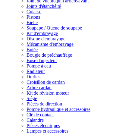
Joint de vilebrequin arrière/avant
Joints d'étanchéité
Culasse
Pistons
Bielle
Soupape / Queue de soupape
Kit d'embrayage
Disque d'embrayage
Mécanisme d'embrayage
Butée
Bougie de préchauffage
Buse d'injecteur
Pompe à eau
Radiateur
Durites
Croisillon de cardan
Arbre cardan
Kit de révision moteur
Siège
Pièces de direction
Pompe hydraulique et accessoires
Clé de contact
Calandre
Pièces électriques
Lampes et accessoires