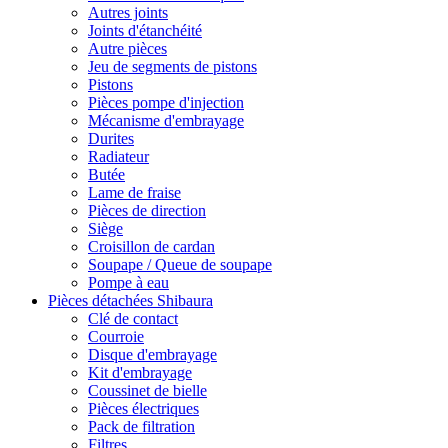
Autres joints
Joints d'étanchéité
Autre pièces
Jeu de segments de pistons
Pistons
Pièces pompe d'injection
Mécanisme d'embrayage
Durites
Radiateur
Butée
Lame de fraise
Pièces de direction
Siège
Croisillon de cardan
Soupape / Queue de soupape
Pompe à eau
Pièces détachées Shibaura
Clé de contact
Courroie
Disque d'embrayage
Kit d'embrayage
Coussinet de bielle
Pièces électriques
Pack de filtration
Filtres