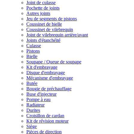
Joint de culasse
Pochette de joints
Autres joints
Jeu de segments de pistons
Coussinet de bielle
Coussinet de vilebrequin
Joint de vilebrequin arrière/avant
Joints d'étanchéité
Culasse
Pistons
Bielle
Soupape / Queue de soupape
Kit d'embrayage
Disque d'embrayage
Mécanisme d'embrayage
Butée
Bougie de préchauffage
Buse d'injecteur
Pompe à eau
Radiateur
Durites
Croisillon de cardan
Kit de révision moteur
Siège
Pièces de direction