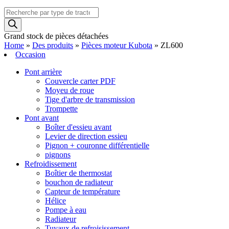
Recherche
de
produits
Grand stock de pièces détachées
Home
»
Des produits
»
Pièces moteur Kubota
»
ZL600
Occasion
Pont arrière
Couvercle carter PDF
Moyeu de roue
Tige d'arbre de transmission
Trompette
Pont avant
Boîter d'essieu avant
Levier de direction essieu
Pignon + couronne différentielle
pignons
Refroidissement
Boîtier de thermostat
bouchon de radiateur
Capteur de température
Hélice
Pompe à eau
Radiateur
Tuyaux de refroisissement