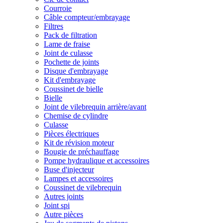
Courroie
Câble compteur/embrayage
Filtres
Pack de filtration
Lame de fraise
Joint de culasse
Pochette de joints
Disque d'embrayage
Kit d'embrayage
Coussinet de bielle
Bielle
Joint de vilebrequin arrière/avant
Chemise de cylindre
Culasse
Pièces électriques
Kit de révision moteur
Bougie de préchauffage
Pompe hydraulique et accessoires
Buse d'injecteur
Lampes et accessoires
Coussinet de vilebrequin
Autres joints
Joint spi
Autre pièces