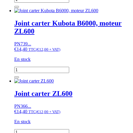
de
Jeu
de
segments
Joint carter Kubota B6000, moteur
de
ZL600
pistons
Kubota
B6000,
PN739...
ZB6000,
€
14,40
TTC
(
€
12,00
+ VAT)
moteur
ZL600
En stock
quantité
de
Joint
carter
Kubota
Joint carter ZL600
B6000,
moteur
PN366...
ZL600
€
14,40
TTC
(
€
12,00
+ VAT)
En stock
quantité