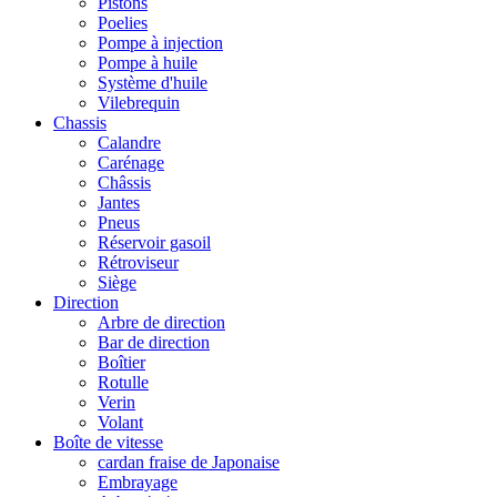
Pistons
Poelies
Pompe à injection
Pompe à huile
Système d'huile
Vilebrequin
Chassis
Calandre
Carénage
Châssis
Jantes
Pneus
Réservoir gasoil
Rétroviseur
Siège
Direction
Arbre de direction
Bar de direction
Boîtier
Rotulle
Verin
Volant
Boîte de vitesse
cardan fraise de Japonaise
Embrayage