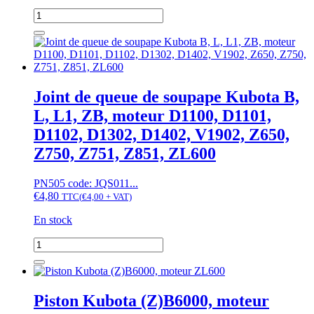
quantité
de
Joint
de
culasse
Kubota
B6000,
Joint de queue de soupape Kubota B,
Moteur
L, L1, ZB, moteur D1100, D1101,
ZL600
D1102, D1302, D1402, V1902, Z650,
Z750, Z751, Z851, ZL600
PN505 code: JQS011...
€
4,80
TTC
(
€
4,00
+ VAT)
En stock
quantité
de
Joint
de
queue
Piston Kubota (Z)B6000, moteur
de