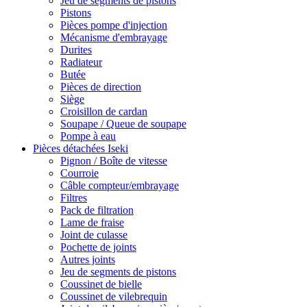
Jeu de segments de pistons
Pistons
Pièces pompe d'injection
Mécanisme d'embrayage
Durites
Radiateur
Butée
Pièces de direction
Siège
Croisillon de cardan
Soupape / Queue de soupape
Pompe à eau
Pièces détachées Iseki
Pignon / Boîte de vitesse
Courroie
Câble compteur/embrayage
Filtres
Pack de filtration
Lame de fraise
Joint de culasse
Pochette de joints
Autres joints
Jeu de segments de pistons
Coussinet de bielle
Coussinet de vilebrequin