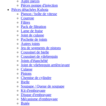
Autre pièces
Pièces pompe d'injection
Pièces détachées Kubota
Pignon / boîte de vitesse
Courroie
Filtres
Pack de filtration
Lame de fraise
Joint de culasse
Pochette de joints
Autres joints
Jeu de segments de pistons
Coussinet de bielle
Coussinet de vilebrequin
Joints d'étanchéité
Joint de vilebrequin arrière/avant
Culasse
Pistons
Chemise de cylindre
Bielle
Soupape / Queue de soupape
Kit d'embrayage
Disque d'embrayage
Mécanisme d'embrayage
Butée