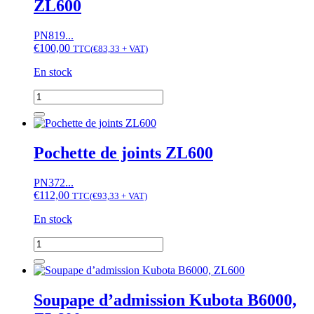
ZL600
soupape
Kubota
B,
PN819...
L,
€
100,00
TTC
(
€
83,33
+ VAT)
L1,
ZB,
En stock
moteur
D1100,
quantité
D1101,
de
D1102,
Piston
D1302,
Kubota
D1402,
(Z)B6000,
Pochette de joints ZL600
V1902,
moteur
Z650,
ZL600
Z750,
PN372...
Z751,
€
112,00
TTC
(
€
93,33
+ VAT)
Z851,
En stock
ZL600
quantité
de
Pochette
de
joints
Soupape d’admission Kubota B6000,
ZL600