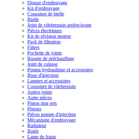
Disque d'embrayage
Kit d'embrayage
Coussinet de bielle
Bielle
Joint de vilebrequin arrière/avant
Pièces électriques
Kit de révision moteur
Pack de filtration
Filtres
Pochette de joints
Bougie de préchauffage
Joint de culasse
Pompe hydraulique et accessoires
Buse d'injecteur
Lampes et accessoires
Coussinet de vilebrequin
Autres joints
Autre pièces
Piston ring sets
Pistons
Pièces pompe d'injection
Mécanisme d'embrayage
Radiateur
Butée
Lame de fraise