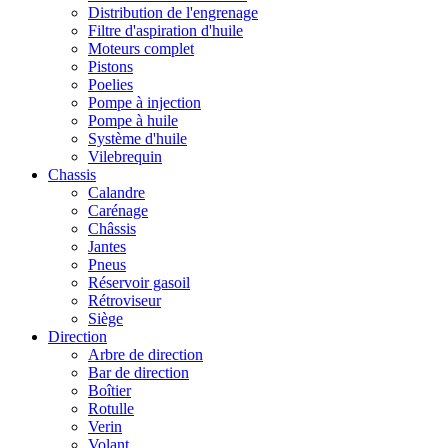
Distribution de l'engrenage
Filtre d'aspiration d'huile
Moteurs complet
Pistons
Poelies
Pompe à injection
Pompe à huile
Système d'huile
Vilebrequin
Chassis
Calandre
Carénage
Châssis
Jantes
Pneus
Réservoir gasoil
Rétroviseur
Siège
Direction
Arbre de direction
Bar de direction
Boîtier
Rotulle
Verin
Volant