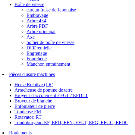
Boîte de vitesse
cardan fraise de Japonaise
Embrayage
Arbre 4×4
Arbre PDF
Arbre principal
Axe
boîtier de boîte de vitesse
Différentielle
Engrenage
Fourchette
Manchon entrainement
Pièces d'usure machines
Herse Rotative (LR)
Arracheuse de pomme de terre
Broyeur d'accotement EFGL / EFDLT
Broyeur de branche
Enfouisseur de pierre
Tondeuse FM
Rotavator: RT
Tondobroyeur: EF, EFD, EFN, EFLT, EFG, EFGC, EFDC
Roulements