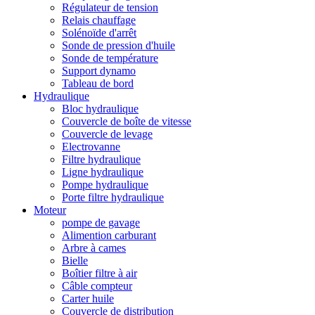
Régulateur de tension
Relais chauffage
Solénoïde d'arrêt
Sonde de pression d'huile
Sonde de température
Support dynamo
Tableau de bord
Hydraulique
Bloc hydraulique
Couvercle de boîte de vitesse
Couvercle de levage
Electrovanne
Filtre hydraulique
Ligne hydraulique
Pompe hydraulique
Porte filtre hydraulique
Moteur
pompe de gavage
Alimention carburant
Arbre à cames
Bielle
Boîtier filtre à air
Câble compteur
Carter huile
Couvercle de distribution