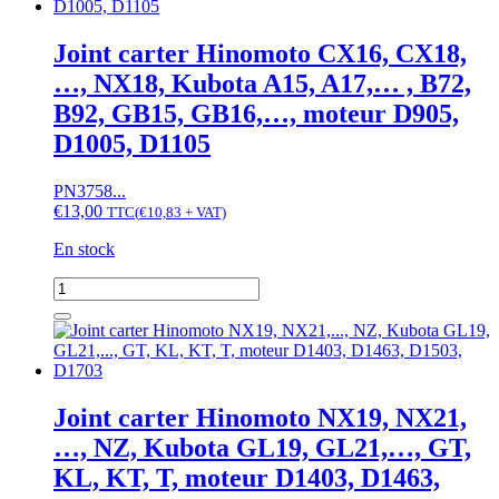
Hinomoto
CX13,
CX14,...Kubota
Joint carter Hinomoto CX16, CX18,
A13,
…, NX18, Kubota A15, A17,… , B72,
A14,
A30,
B92, GB15, GB16,…, moteur D905,
GB13,
D1005, D1105
GB130,
GB135,
moteur
PN3758...
D600,
€
13,00
TTC
(
€
10,83
+ VAT)
D662,
D722,
En stock
D782
quantité
de
Joint
carter
Hinomoto
CX16,
CX18,...,
Joint carter Hinomoto NX19, NX21,
NX18,
…, NZ, Kubota GL19, GL21,…, GT,
Kubota
A15,
KL, KT, T, moteur D1403, D1463,
A17,...