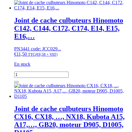
Joint
D1503,
carter
D1703
Hinomoto
NZ210,...,
Joint de cache culbuteurs Hinomoto
Kubota
C142, C144, C172, C174, E14, E15,
GT3,
GT5,
E16,…
GT8,
X20,
PN3441 code: JCC029...
X24,
€
11,50
moteur
TTC
(
€
9,58
+ VAT)
V1205,
En stock
V1305,
V1405,
quantité
V1505
de
Joint
de
cache
culbuteurs
Hinomoto
Joint de cache culbuteurs Hinomoto
C142,
CX16, CX18, …, NX18, Kubota A15,
C144,
C172,
A17,…, GB20, moteur D905, D1005,
C174,