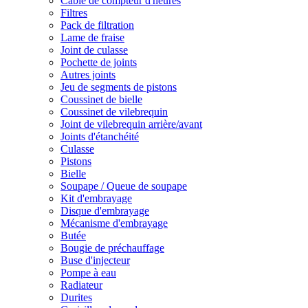
Câble de compteur d'heures
Filtres
Pack de filtration
Lame de fraise
Joint de culasse
Pochette de joints
Autres joints
Jeu de segments de pistons
Coussinet de bielle
Coussinet de vilebrequin
Joint de vilebrequin arrière/avant
Joints d'étanchéité
Culasse
Pistons
Bielle
Soupape / Queue de soupape
Kit d'embrayage
Disque d'embrayage
Mécanisme d'embrayage
Butée
Bougie de préchauffage
Buse d'injecteur
Pompe à eau
Radiateur
Durites