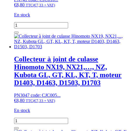
€
8,80
TTC
(
€
7,33
+ VAT)
En stock
quantité
de
Collecteur
à
joint
de
culasse
Collecteur à joint de culasse
Hinomoto
Hinomoto NX19, NX21,…, NZ,
CX16,
CX18,...,
Kubota GL, GT, KL, KT, T, moteur
NX18,
D1403, D1463, D1503, D1703
Kubota
A15,
A155,...,
PN3047 code: CJC005...
B,
€
8,80
TTC
(
€
7,33
+ VAT)
GB,
moteur
En stock
D905,
D1005,
quantité
D1105
de
Collecteur