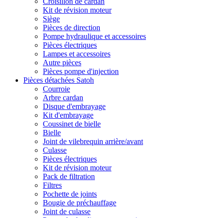
Croisillon de cardan
Kit de révision moteur
Siège
Pièces de direction
Pompe hydraulique et accessoires
Pièces électriques
Lampes et accessoires
Autre pièces
Pièces pompe d'injection
Pièces détachées Satoh
Courroie
Arbre cardan
Disque d'embrayage
Kit d'embrayage
Coussinet de bielle
Bielle
Joint de vilebrequin arrière/avant
Culasse
Pièces électriques
Kit de révision moteur
Pack de filtration
Filtres
Pochette de joints
Bougie de préchauffage
Joint de culasse