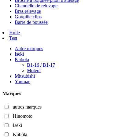
Broche à poignée/piton d'attelage
Chandelle de relevage
Bras relevage
Goupille clips
Barre de poussée
Huile
Test
Autre marques
Iseki
Kubota
B1-16 / B1-17
Moteur
Mitsubishi
Yanmar
Marques
autres marques
Hinomoto
Iseki
Kubota