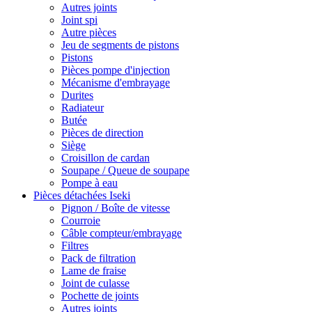
Autres joints
Joint spi
Autre pièces
Jeu de segments de pistons
Pistons
Pièces pompe d'injection
Mécanisme d'embrayage
Durites
Radiateur
Butée
Pièces de direction
Siège
Croisillon de cardan
Soupape / Queue de soupape
Pompe à eau
Pièces détachées Iseki
Pignon / Boîte de vitesse
Courroie
Câble compteur/embrayage
Filtres
Pack de filtration
Lame de fraise
Joint de culasse
Pochette de joints
Autres joints