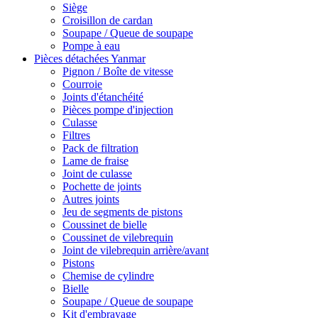
Siège
Croisillon de cardan
Soupape / Queue de soupape
Pompe à eau
Pièces détachées Yanmar
Pignon / Boîte de vitesse
Courroie
Joints d'étanchéité
Pièces pompe d'injection
Culasse
Filtres
Pack de filtration
Lame de fraise
Joint de culasse
Pochette de joints
Autres joints
Jeu de segments de pistons
Coussinet de bielle
Coussinet de vilebrequin
Joint de vilebrequin arrière/avant
Pistons
Chemise de cylindre
Bielle
Soupape / Queue de soupape
Kit d'embrayage