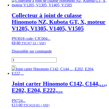
à
joint
de
Collecteur à joint de culasse
culasse
Hinomoto NZ, Kubota GT, X, moteur
Hinomoto
NX19,
V1205, V1305, V1405, V1505
NX21,...,
NZ,
PN3018 code: CJC004...
Kubota
€
8,80
GL,
TTC
(
€
7,33
+ VAT)
GT,
Disponible sur commande
KL,
KT,
quantité
T,
de
moteur
Collecteur
D1403,
à
D1463,
joint
D1503,
de
Joint carter Hinomoto C142, C144,…,
D1703
culasse
E202, E204, E222,…
Hinomoto
NZ,
Kubota
PN724...
GT,
€
13,00
TTC
(
€
10,83
+ VAT)
X,