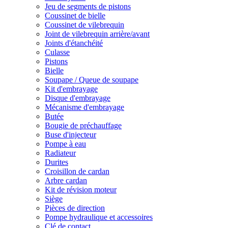
Jeu de segments de pistons
Coussinet de bielle
Coussinet de vilebrequin
Joint de vilebrequin arrière/avant
Joints d'étanchéité
Culasse
Pistons
Bielle
Soupape / Queue de soupape
Kit d'embrayage
Disque d'embrayage
Mécanisme d'embrayage
Butée
Bougie de préchauffage
Buse d'injecteur
Pompe à eau
Radiateur
Durites
Croisillon de cardan
Arbre cardan
Kit de révision moteur
Siège
Pièces de direction
Pompe hydraulique et accessoires
Clé de contact