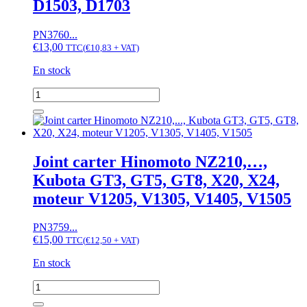
D1503, D1703
,
B72,
B92,
PN3760...
GB15,
€
13,00
TTC
(
€
10,83
+ VAT)
GB16,...,
moteur
En stock
D905,
D1005,
quantité
D1105
de
Joint
carter
Hinomoto
NX19,
Joint carter Hinomoto NZ210,…,
NX21,...,
Kubota GT3, GT5, GT8, X20, X24,
NZ,
Kubota
moteur V1205, V1305, V1405, V1505
GL19,
GL21,...,
PN3759...
GT,
€
15,00
KL,
TTC
(
€
12,50
+ VAT)
KT,
En stock
T,
moteur
quantité
D1403,
de
D1463,