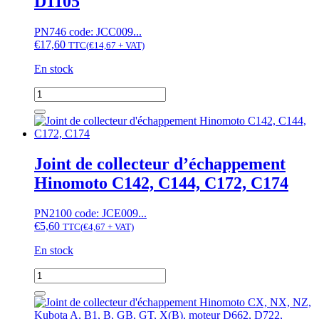
D1105
E14,
E15,
E16,...
PN746 code: JCC009...
€
17,60
TTC
(
€
14,67
+ VAT)
En stock
quantité
de
Joint
de
cache
culbuteurs
Joint de collecteur d’échappement
Hinomoto
Hinomoto C142, C144, C172, C174
CX16,
CX18,
...,
PN2100 code: JCE009...
NX18,
€
5,60
TTC
(
€
4,67
+ VAT)
Kubota
A15,
En stock
A17,...,
GB20,
quantité
moteur
de
D905,
Joint
D1005,
de