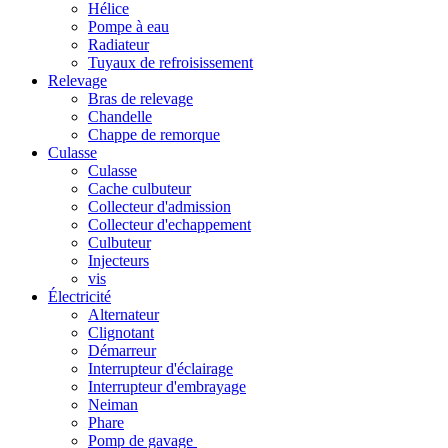
Hélice
Pompe à eau
Radiateur
Tuyaux de refroisissement
Relevage
Bras de relevage
Chandelle
Chappe de remorque
Culasse
Culasse
Cache culbuteur
Collecteur d'admission
Collecteur d'echappement
Culbuteur
Injecteurs
vis
Électricité
Alternateur
Clignotant
Démarreur
Interrupteur d'éclairage
Interrupteur d'embrayage
Neiman
Phare
Pomp de gavage