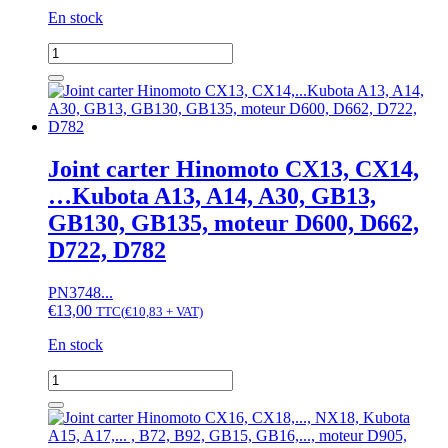
moteur
En stock
V1205,
V1305,
quantité
V1405,
de
V1505
Joint
carter
Hinomoto
C142,
C144,...,
Joint carter Hinomoto CX13, CX14,
E202,
…Kubota A13, A14, A30, GB13,
E204,
E222,...
GB130, GB135, moteur D600, D662,
D722, D782
PN3748...
€
13,00
TTC
(
€
10,83
+ VAT)
En stock
quantité
de
Joint
carter