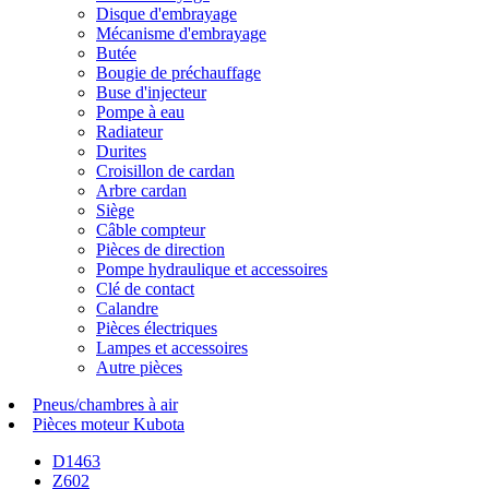
Disque d'embrayage
Mécanisme d'embrayage
Butée
Bougie de préchauffage
Buse d'injecteur
Pompe à eau
Radiateur
Durites
Croisillon de cardan
Arbre cardan
Siège
Câble compteur
Pièces de direction
Pompe hydraulique et accessoires
Clé de contact
Calandre
Pièces électriques
Lampes et accessoires
Autre pièces
Pneus/chambres à air
Pièces moteur Kubota
D1463
Z602