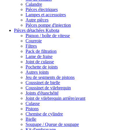
Calandre
Pièces électriques
Lampes et accessoires
Autre pièces
Pièces pompe d'injection
Pièces détachées Kubota
Pignon / boîte de vitesse
Courroie
Filtres
Pack de filtration
Lame de fraise
Joint de culasse
Pochette de joints
Autres joints
Jeu de segments de pistons
Coussinet de bielle
Coussinet de vilebrequin
Joints d'étanchéité
Joint de vilebrequin arrière/avant
Culasse
Pistons
Chemise de cylindre
Bielle
Soupape / Queue de soupape
Kit d'embrayage