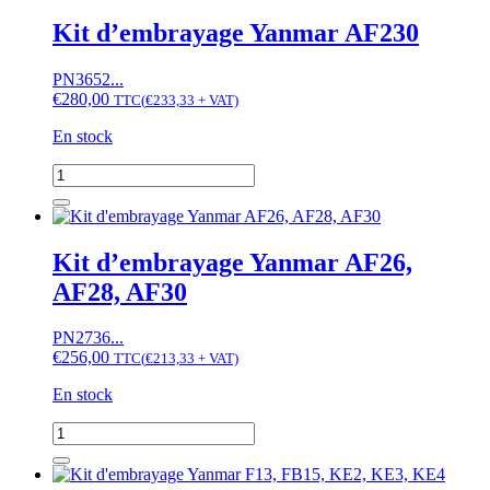
d'embrayage
Yanmar
Kit d’embrayage Yanmar AF230
AF15,
AF16,
PN3652...
AF17,
€
280,00
AF18
TTC
(
€
233,33
+ VAT)
En stock
quantité
de
Kit
d'embrayage
Yanmar
Kit d’embrayage Yanmar AF26,
AF230
AF28, AF30
PN2736...
€
256,00
TTC
(
€
213,33
+ VAT)
En stock
quantité
de
Kit
d'embrayage