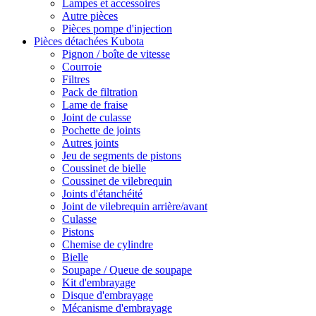
Lampes et accessoires
Autre pièces
Pièces pompe d'injection
Pièces détachées Kubota
Pignon / boîte de vitesse
Courroie
Filtres
Pack de filtration
Lame de fraise
Joint de culasse
Pochette de joints
Autres joints
Jeu de segments de pistons
Coussinet de bielle
Coussinet de vilebrequin
Joints d'étanchéité
Joint de vilebrequin arrière/avant
Culasse
Pistons
Chemise de cylindre
Bielle
Soupape / Queue de soupape
Kit d'embrayage
Disque d'embrayage
Mécanisme d'embrayage