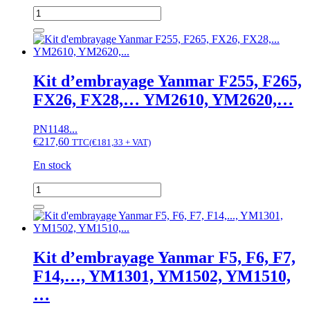
quantité
de
Kit
d'embrayage
Yanmar
F18,
Kit d’embrayage Yanmar F255, F265,
F20,
FX26, FX28,… YM2610, YM2620,…
F22,...,
FX18,
FX20,...,
PN1148...
YM1802,
€
217,60
TTC
(
€
181,33
+ VAT)
YM2002,...,
YMG1800,
En stock
YMG2000
quantité
de
Kit
d'embrayage
Yanmar
F255,
Kit d’embrayage Yanmar F5, F6, F7,
F265,
F14,…, YM1301, YM1502, YM1510,
FX26,
FX28,...
…
YM2610,