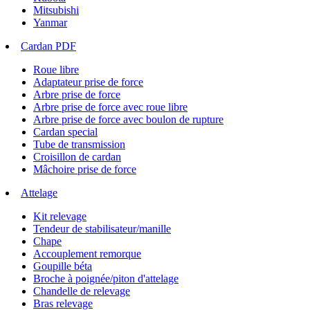
Mitsubishi
Yanmar
Cardan PDF
Roue libre
Adaptateur prise de force
Arbre prise de force
Arbre prise de force avec roue libre
Arbre prise de force avec boulon de rupture
Cardan special
Tube de transmission
Croisillon de cardan
Mâchoire prise de force
Attelage
Kit relevage
Tendeur de stabilisateur/manille
Chape
Accouplement remorque
Goupille béta
Broche à poignée/piton d'attelage
Chandelle de relevage
Bras relevage