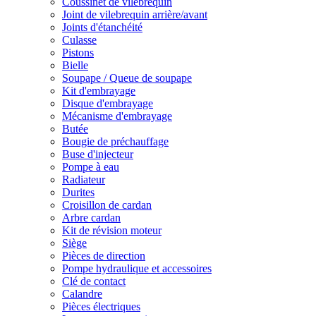
Coussinet de vilebrequin
Joint de vilebrequin arrière/avant
Joints d'étanchéité
Culasse
Pistons
Bielle
Soupape / Queue de soupape
Kit d'embrayage
Disque d'embrayage
Mécanisme d'embrayage
Butée
Bougie de préchauffage
Buse d'injecteur
Pompe à eau
Radiateur
Durites
Croisillon de cardan
Arbre cardan
Kit de révision moteur
Siège
Pièces de direction
Pompe hydraulique et accessoires
Clé de contact
Calandre
Pièces électriques