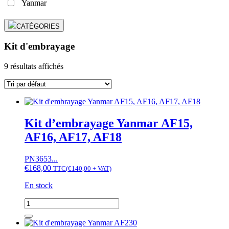
Yanmar
CATÉGORIES
Kit d'embrayage
9 résultats affichés
Kit d’embrayage Yanmar AF15,
AF16, AF17, AF18
PN3653...
€
168,00
TTC
(
€
140,00
+ VAT)
En stock
quantité
de
Kit