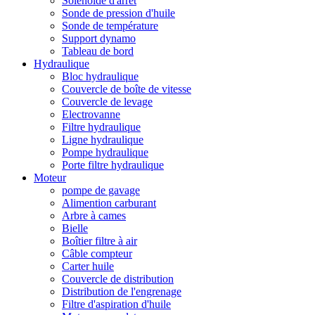
Solénoïde d'arrêt
Sonde de pression d'huile
Sonde de température
Support dynamo
Tableau de bord
Hydraulique
Bloc hydraulique
Couvercle de boîte de vitesse
Couvercle de levage
Electrovanne
Filtre hydraulique
Ligne hydraulique
Pompe hydraulique
Porte filtre hydraulique
Moteur
pompe de gavage
Alimention carburant
Arbre à cames
Bielle
Boîtier filtre à air
Câble compteur
Carter huile
Couvercle de distribution
Distribution de l'engrenage
Filtre d'aspiration d'huile