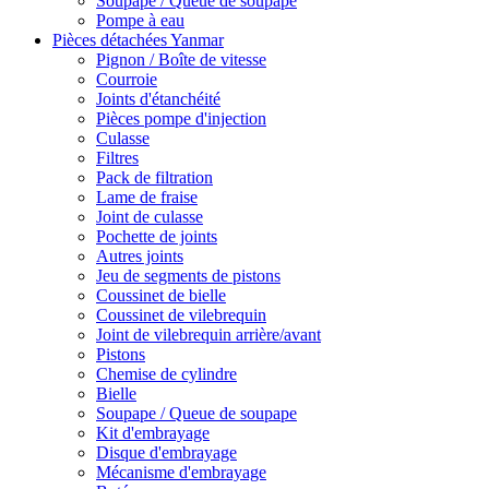
Soupape / Queue de soupape
Pompe à eau
Pièces détachées Yanmar
Pignon / Boîte de vitesse
Courroie
Joints d'étanchéité
Pièces pompe d'injection
Culasse
Filtres
Pack de filtration
Lame de fraise
Joint de culasse
Pochette de joints
Autres joints
Jeu de segments de pistons
Coussinet de bielle
Coussinet de vilebrequin
Joint de vilebrequin arrière/avant
Pistons
Chemise de cylindre
Bielle
Soupape / Queue de soupape
Kit d'embrayage
Disque d'embrayage
Mécanisme d'embrayage