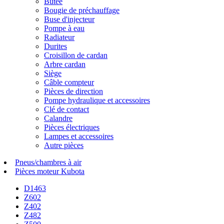
Butée
Bougie de préchauffage
Buse d'injecteur
Pompe à eau
Radiateur
Durites
Croisillon de cardan
Arbre cardan
Siège
Câble compteur
Pièces de direction
Pompe hydraulique et accessoires
Clé de contact
Calandre
Pièces électriques
Lampes et accessoires
Autre pièces
Pneus/chambres à air
Pièces moteur Kubota
D1463
Z602
Z402
Z482