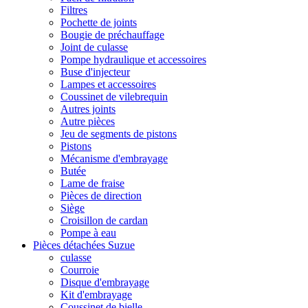
Filtres
Pochette de joints
Bougie de préchauffage
Joint de culasse
Pompe hydraulique et accessoires
Buse d'injecteur
Lampes et accessoires
Coussinet de vilebrequin
Autres joints
Autre pièces
Jeu de segments de pistons
Pistons
Mécanisme d'embrayage
Butée
Lame de fraise
Pièces de direction
Siège
Croisillon de cardan
Pompe à eau
Pièces détachées Suzue
culasse
Courroie
Disque d'embrayage
Kit d'embrayage
Coussinet de bielle