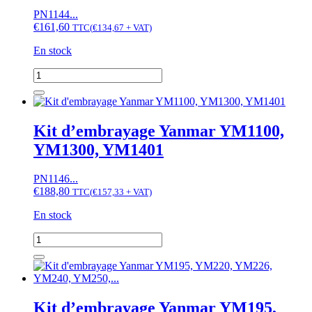
YM2620,...
PN1144...
€
161,60
TTC
(
€
134,67
+ VAT)
En stock
quantité
de
Kit
d'embrayage
Yanmar
Kit d’embrayage Yanmar YM1100,
F5,
YM1300, YM1401
F6,
F7,
F14,...,
PN1146...
YM1301,
€
188,80
TTC
(
€
157,33
+ VAT)
YM1502,
YM1510,...
En stock
quantité
de
Kit
d'embrayage
Yanmar
YM1100,
Kit d’embrayage Yanmar YM195,