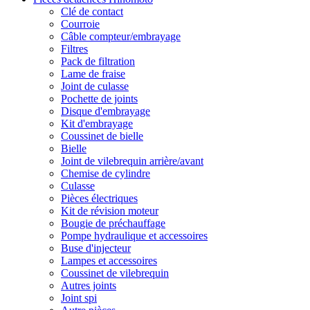
Clé de contact
Courroie
Câble compteur/embrayage
Filtres
Pack de filtration
Lame de fraise
Joint de culasse
Pochette de joints
Disque d'embrayage
Kit d'embrayage
Coussinet de bielle
Bielle
Joint de vilebrequin arrière/avant
Chemise de cylindre
Culasse
Pièces électriques
Kit de révision moteur
Bougie de préchauffage
Pompe hydraulique et accessoires
Buse d'injecteur
Lampes et accessoires
Coussinet de vilebrequin
Autres joints
Joint spi