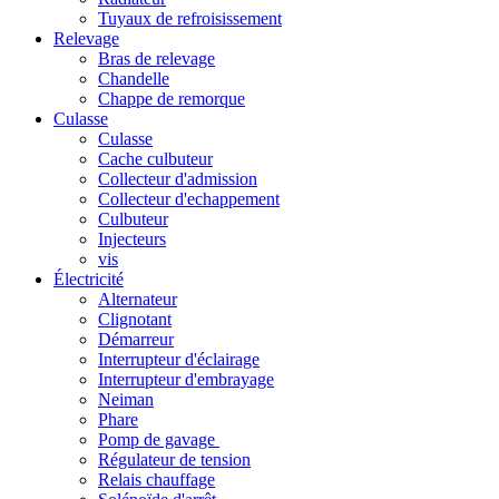
Tuyaux de refroisissement
Relevage
Bras de relevage
Chandelle
Chappe de remorque
Culasse
Culasse
Cache culbuteur
Collecteur d'admission
Collecteur d'echappement
Culbuteur
Injecteurs
vis
Électricité
Alternateur
Clignotant
Démarreur
Interrupteur d'éclairage
Interrupteur d'embrayage
Neiman
Phare
Pomp de gavage
Régulateur de tension
Relais chauffage