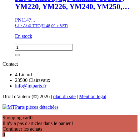
YM1300,
YM220, YM226, YM240, YM250,…
YM1401
PN1147...
€
177,60
TTC
(
€
148,00
+ VAT)
En stock
quantité
de
Kit
d'embrayage
Contact
Yanmar
YM195,
4 Linard
YM220,
23500 Clairavaux
YM226,
info@mtparts.fr
YM240,
Droit d’auteur (©) 2026 |
plan du site
|
Mention legal
YM250,...
Shopping cart
0
Il n'y a pas d'articles dans le panier !
Continuer les achats
0