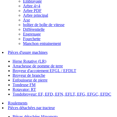
Embrayage
Arbre 4×4
Arbre PDF
Arbre principal
Axe
boîtier de boîte de vitesse
Différentielle
Engrenage
Fourchette
Manchon entrainement
Pièces d'usure machines
Herse Rotative (LR)
Arracheuse de pomme de terre
Broyeur d'accotement EFGL / EFDLT
Broyeur de branche
Enfouisseur de pierre
Tondeuse FM
Rotavator: RT
Tondobroyeur: EF, EFD, EFN, EFLT, EFG, EFGC, EFDC
Roulements
Pièces détachées par tracteur
Pièces détachées Hinomoto