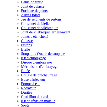
Lame de fraise
Joint de culasse
Pochette de joints
Autres joints
Jeu de segments de pistons
Coussinet de bielle
Coussinet de vilebrequin
Joint de vilebrequin arrière/avant
Joints d'étanchéité
Culasse
Pistons
Bielle
Soupape / Queue de soupape
Kit d'embrayage
Disque d'embrayage
Mécanisme d'embrayage
Butée
Bougie de préchauffage
Buse d'injecteur
Pompe à eau
Radiateur
Durites
Croisillon de cardan
Kit de révision moteur
Siège