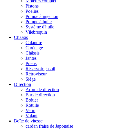
Moteurs complet
Pistons
Poelies
Pompe à injection
Pompe à huile
Système d'huile
Vilebrequin
Chassis
Calandre
Carénage
Châssis
Jantes
Pneus
Réservoir gasoil
Rétroviseur
Siège
Direction
Arbre de direction
Bar de direction
Boîtier
Rotulle
Verin
Volant
Boîte de vitesse
cardan fraise de Japonaise