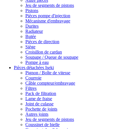
Autre pièces
Jeu de segments de pistons
Pistons
Pièces pompe d'injection
Mécanisme d'embrayage
Durites
Radiateur
Butée
Pièces de direction
Siège
Croisillon de cardan
Soupape / Queue de soupape
Pompe à eau
Pièces détachées Iseki
Pignon / Boîte de vitesse
Courroie
Câble compteur/embrayage
Filtres
Pack de filtration
Lame de fraise
Joint de culasse
Pochette de joints
Autres joints
Jeu de segments de pistons
Coussinet de bielle