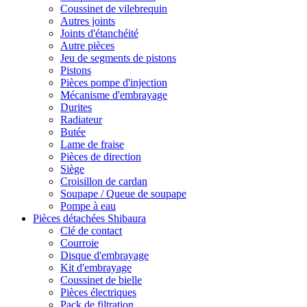
Coussinet de vilebrequin
Autres joints
Joints d'étanchéité
Autre pièces
Jeu de segments de pistons
Pistons
Pièces pompe d'injection
Mécanisme d'embrayage
Durites
Radiateur
Butée
Lame de fraise
Pièces de direction
Siège
Croisillon de cardan
Soupape / Queue de soupape
Pompe à eau
Pièces détachées Shibaura
Clé de contact
Courroie
Disque d'embrayage
Kit d'embrayage
Coussinet de bielle
Pièces électriques
Pack de filtration