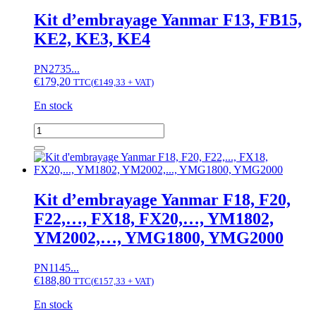
Yanmar
Kit d’embrayage Yanmar F13, FB15,
AF26,
KE2, KE3, KE4
AF28,
AF30
PN2735...
€
179,20
TTC
(
€
149,33
+ VAT)
En stock
quantité
de
Kit
d'embrayage
Yanmar
F13,
Kit d’embrayage Yanmar F18, F20,
FB15,
F22,…, FX18, FX20,…, YM1802,
KE2,
KE3,
YM2002,…, YMG1800, YMG2000
KE4
PN1145...
€
188,80
TTC
(
€
157,33
+ VAT)
En stock