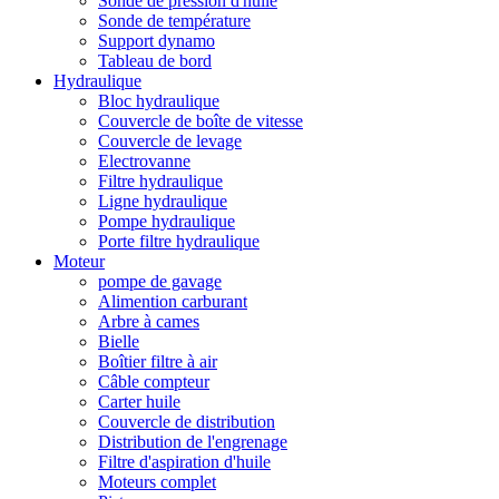
Sonde de pression d'huile
Sonde de température
Support dynamo
Tableau de bord
Hydraulique
Bloc hydraulique
Couvercle de boîte de vitesse
Couvercle de levage
Electrovanne
Filtre hydraulique
Ligne hydraulique
Pompe hydraulique
Porte filtre hydraulique
Moteur
pompe de gavage
Alimention carburant
Arbre à cames
Bielle
Boîtier filtre à air
Câble compteur
Carter huile
Couvercle de distribution
Distribution de l'engrenage
Filtre d'aspiration d'huile
Moteurs complet