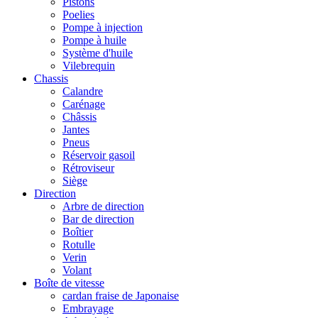
Pistons
Poelies
Pompe à injection
Pompe à huile
Système d'huile
Vilebrequin
Chassis
Calandre
Carénage
Châssis
Jantes
Pneus
Réservoir gasoil
Rétroviseur
Siège
Direction
Arbre de direction
Bar de direction
Boîtier
Rotulle
Verin
Volant
Boîte de vitesse
cardan fraise de Japonaise
Embrayage