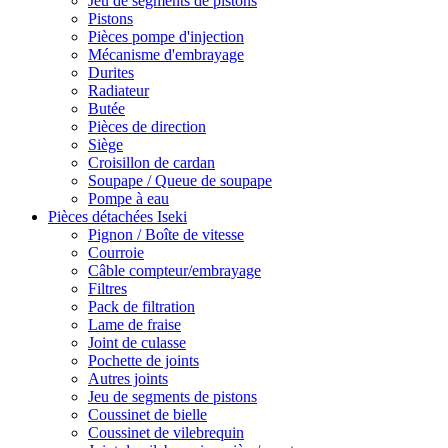
Jeu de segments de pistons
Pistons
Pièces pompe d'injection
Mécanisme d'embrayage
Durites
Radiateur
Butée
Pièces de direction
Siège
Croisillon de cardan
Soupape / Queue de soupape
Pompe à eau
Pièces détachées Iseki
Pignon / Boîte de vitesse
Courroie
Câble compteur/embrayage
Filtres
Pack de filtration
Lame de fraise
Joint de culasse
Pochette de joints
Autres joints
Jeu de segments de pistons
Coussinet de bielle
Coussinet de vilebrequin