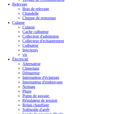
Relevage
Bras de relevage
Chandelle
Chappe de remorque
Culasse
Culasse
Cache culbuteur
Collecteur d'admission
Collecteur d'echappement
Culbuteur
Injecteurs
vis
Électricité
Alternateur
Clignotant
Démarreur
Interrupteur d'éclairage
Interrupteur d'embrayage
Neiman
Phare
Pomp de gavage
Régulateur de tension
Relais chauffage
Solénoïde d'arrêt