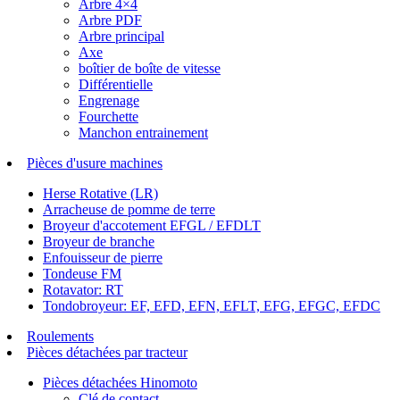
Arbre 4×4
Arbre PDF
Arbre principal
Axe
boîtier de boîte de vitesse
Différentielle
Engrenage
Fourchette
Manchon entrainement
Pièces d'usure machines
Herse Rotative (LR)
Arracheuse de pomme de terre
Broyeur d'accotement EFGL / EFDLT
Broyeur de branche
Enfouisseur de pierre
Tondeuse FM
Rotavator: RT
Tondobroyeur: EF, EFD, EFN, EFLT, EFG, EFGC, EFDC
Roulements
Pièces détachées par tracteur
Pièces détachées Hinomoto
Clé de contact