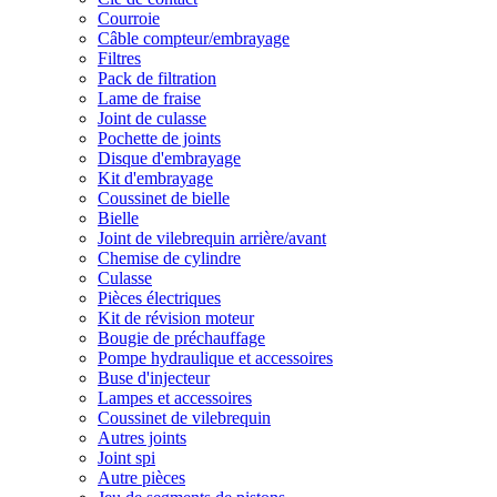
Courroie
Câble compteur/embrayage
Filtres
Pack de filtration
Lame de fraise
Joint de culasse
Pochette de joints
Disque d'embrayage
Kit d'embrayage
Coussinet de bielle
Bielle
Joint de vilebrequin arrière/avant
Chemise de cylindre
Culasse
Pièces électriques
Kit de révision moteur
Bougie de préchauffage
Pompe hydraulique et accessoires
Buse d'injecteur
Lampes et accessoires
Coussinet de vilebrequin
Autres joints
Joint spi
Autre pièces