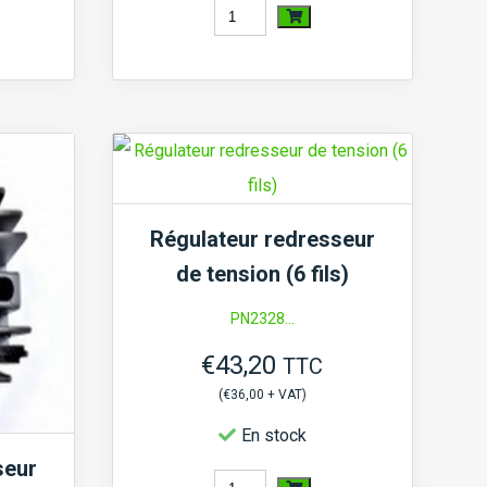
quantité
de
Régulateur
redresseur
de
tension
(4
Régulateur redresseur
fils)
de tension (6 fils)
Type
PN2328...
2
€
43,20
TTC
(
€
36,00
+ VAT)
En stock
seur
quantité