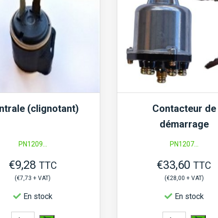
trale (clignotant)
Contacteur de
démarrage
PN1209...
PN1207...
€
9,28
€
33,60
TTC
TTC
(
€
7,73
+ VAT)
(
€
28,00
+ VAT)
En stock
En stock