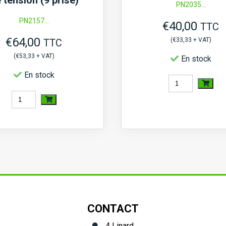
 tension (9 prise)
PN2035...
Type
PN2157...
€
40,00
3
TTC
€
64,00
(
€
33,33
+ VAT)
TTC
(
€
53,33
+ VAT)
En stock
En stock
quantité
quantité
de
de
Relais
Régulateur
de
redresseur
préchauffage
de
Shibaura
tension
(9
CONTACT
prise)
4 Linard