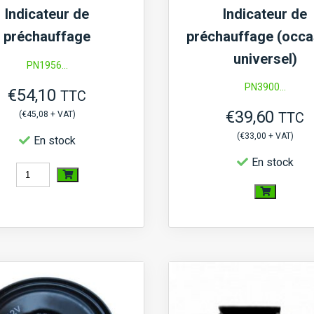
Indicateur de
Indicateur de
préchauffage
préchauffage (occa
universel)
PN1956...
PN3900...
€
54,10
TTC
€
39,60
(
€
45,08
+ VAT)
TTC
(
€
33,00
+ VAT)
En stock
En stock
quantité
de
quantité
Indicateur
de
de
Indicateur
préchauffage
de
préchauffag