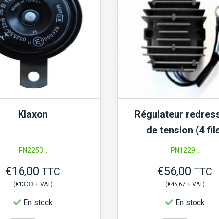
(occasion,
universel)
Klaxon
Régulateur redres
de tension (4 fil
PN2253...
PN1229...
€
16,00
€
56,00
TTC
TTC
(
€
13,33
+ VAT)
(
€
46,67
+ VAT)
En stock
En stock