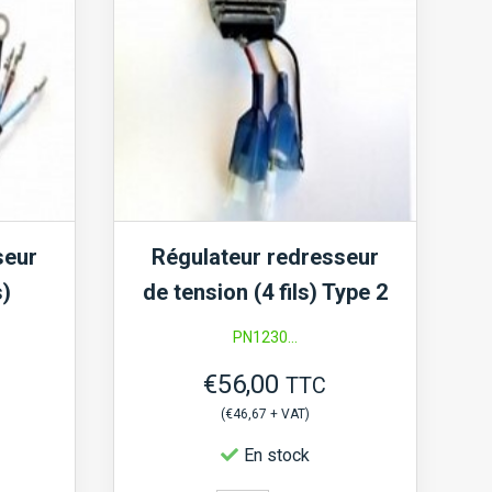
seur
Régulateur redresseur
s)
de tension (4 fils) Type 2
PN1230...
€
56,00
TTC
(
€
46,67
+ VAT)
En stock