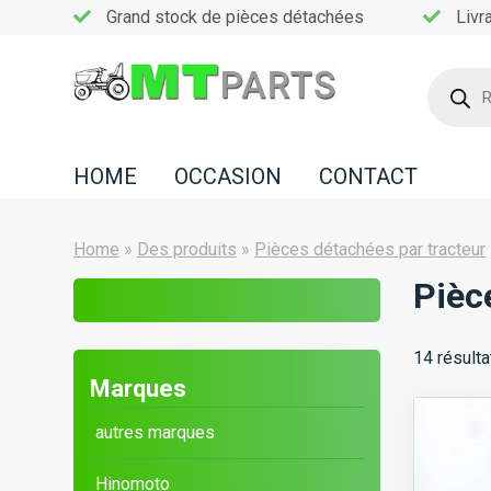
Grand stock de pièces détachées
Livr
Recherc
de
Home
produits
Occasion
HOME
OCCASION
CONTACT
Contact
Home
»
Des produits
»
Pièces détachées par tracteur
Pièc
14 résulta
Marques
autres marques
Hinomoto