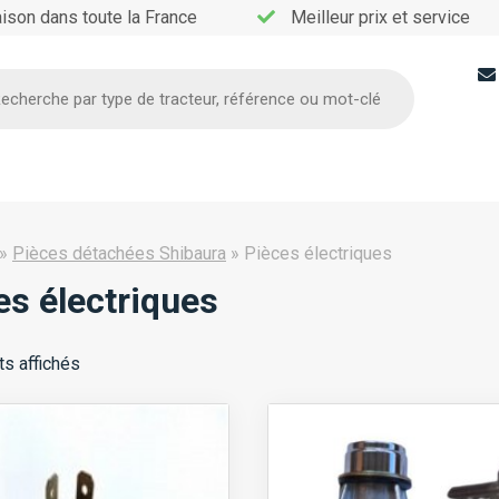
aison dans toute la France
Meilleur prix et service
he
»
Pièces détachées Shibaura
»
Pièces électriques
es électriques
ts affichés