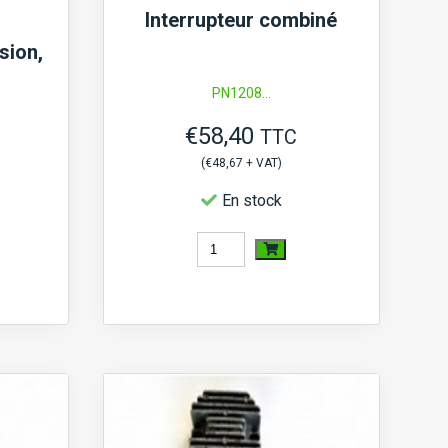
Interrupteur combiné
sion,
PN1208...
€
58,40
TTC
(
€
48,67
+ VAT)
En stock
quantité
de
Interrupteur
combiné
e