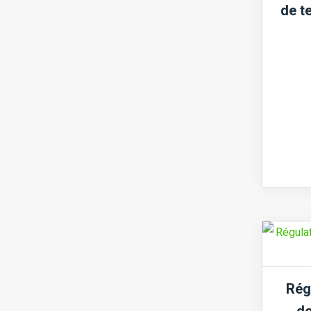
de te
Rég