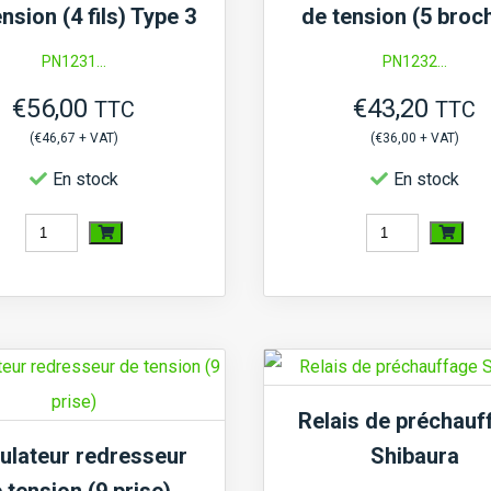
nsion (4 fils) Type 3
de tension (5 broc
PN1231...
PN1232...
€
56,00
€
43,20
TTC
TTC
(
€
46,67
+ VAT)
(
€
36,00
+ VAT)
En stock
En stock
quantité
quantité
de
de
Régulateur
Régulateur
redresseur
redresseur
de
de
tension
tension
Relais de préchauf
(4
(5
ulateur redresseur
Shibaura
fils)
broches)