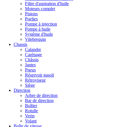
Filtre d'aspiration d'huile
Moteurs complet
Pistons
Poelies
Pompe à injection
Pompe à huile
Système d'huile
Vilebrequin
Chassis
Calandre
Carénage
Châssis
Jantes
Pneus
Réservoir gasoil
Rétroviseur
Siège
Direction
Arbre de direction
Bar de direction
Boîtier
Rotulle
Verin
Volant
Boîte de vitesse