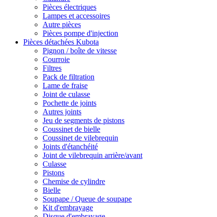
Pièces électriques
Lampes et accessoires
Autre pièces
Pièces pompe d'injection
Pièces détachées Kubota
Pignon / boîte de vitesse
Courroie
Filtres
Pack de filtration
Lame de fraise
Joint de culasse
Pochette de joints
Autres joints
Jeu de segments de pistons
Coussinet de bielle
Coussinet de vilebrequin
Joints d'étanchéité
Joint de vilebrequin arrière/avant
Culasse
Pistons
Chemise de cylindre
Bielle
Soupape / Queue de soupape
Kit d'embrayage
Disque d'embrayage