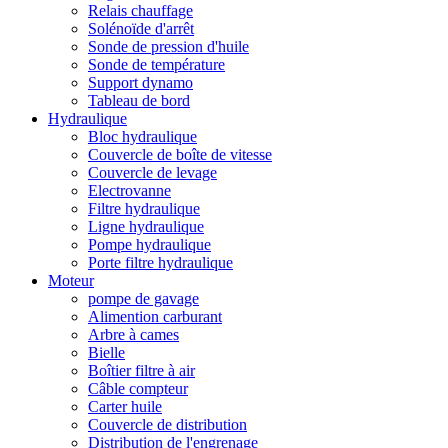
Relais chauffage
Solénoïde d'arrêt
Sonde de pression d'huile
Sonde de température
Support dynamo
Tableau de bord
Hydraulique
Bloc hydraulique
Couvercle de boîte de vitesse
Couvercle de levage
Electrovanne
Filtre hydraulique
Ligne hydraulique
Pompe hydraulique
Porte filtre hydraulique
Moteur
pompe de gavage
Alimention carburant
Arbre à cames
Bielle
Boîtier filtre à air
Câble compteur
Carter huile
Couvercle de distribution
Distribution de l'engrenage