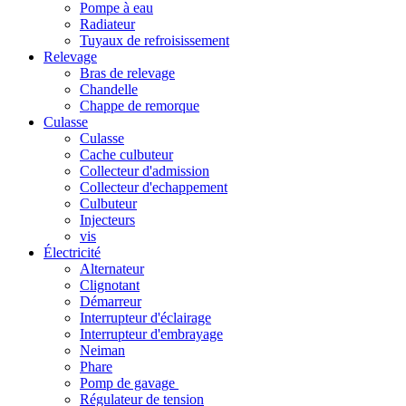
Pompe à eau
Radiateur
Tuyaux de refroisissement
Relevage
Bras de relevage
Chandelle
Chappe de remorque
Culasse
Culasse
Cache culbuteur
Collecteur d'admission
Collecteur d'echappement
Culbuteur
Injecteurs
vis
Électricité
Alternateur
Clignotant
Démarreur
Interrupteur d'éclairage
Interrupteur d'embrayage
Neiman
Phare
Pomp de gavage
Régulateur de tension