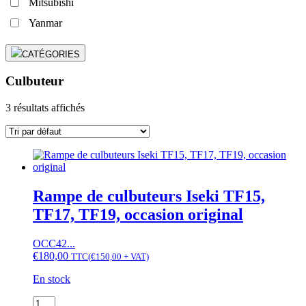
Mitsubishi
Yanmar
CATÉGORIES
Culbuteur
3 résultats affichés
Rampe de culbuteurs Iseki TF15,
TF17, TF19, occasion original
OCC42...
€
180,00
TTC
(
€
150,00
+ VAT)
En stock
quantité