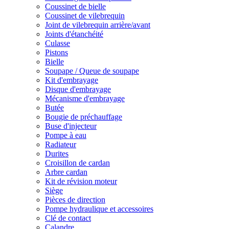
Coussinet de bielle
Coussinet de vilebrequin
Joint de vilebrequin arrière/avant
Joints d'étanchéité
Culasse
Pistons
Bielle
Soupape / Queue de soupape
Kit d'embrayage
Disque d'embrayage
Mécanisme d'embrayage
Butée
Bougie de préchauffage
Buse d'injecteur
Pompe à eau
Radiateur
Durites
Croisillon de cardan
Arbre cardan
Kit de révision moteur
Siège
Pièces de direction
Pompe hydraulique et accessoires
Clé de contact
Calandre