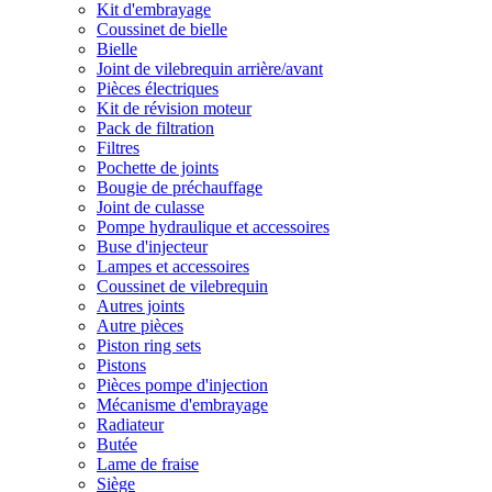
Kit d'embrayage
Coussinet de bielle
Bielle
Joint de vilebrequin arrière/avant
Pièces électriques
Kit de révision moteur
Pack de filtration
Filtres
Pochette de joints
Bougie de préchauffage
Joint de culasse
Pompe hydraulique et accessoires
Buse d'injecteur
Lampes et accessoires
Coussinet de vilebrequin
Autres joints
Autre pièces
Piston ring sets
Pistons
Pièces pompe d'injection
Mécanisme d'embrayage
Radiateur
Butée
Lame de fraise
Siège