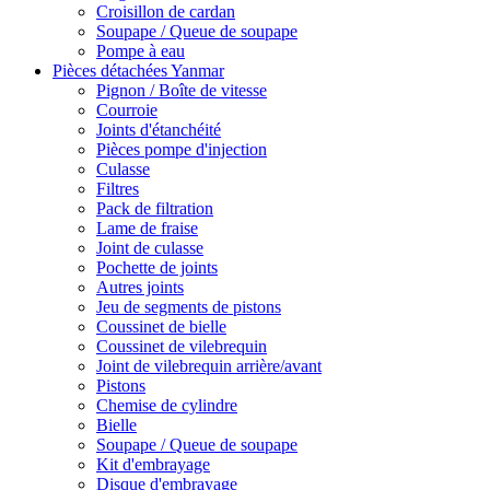
Croisillon de cardan
Soupape / Queue de soupape
Pompe à eau
Pièces détachées Yanmar
Pignon / Boîte de vitesse
Courroie
Joints d'étanchéité
Pièces pompe d'injection
Culasse
Filtres
Pack de filtration
Lame de fraise
Joint de culasse
Pochette de joints
Autres joints
Jeu de segments de pistons
Coussinet de bielle
Coussinet de vilebrequin
Joint de vilebrequin arrière/avant
Pistons
Chemise de cylindre
Bielle
Soupape / Queue de soupape
Kit d'embrayage
Disque d'embrayage