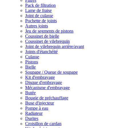
Filtres
Pack de filtration
Lame de fraise
Joint de culasse
Pochette de joints
Autres joints
Jeu de segments de pistons
Coussinet de bielle
Coussinet de vilebrequin
Joint de vilebrequin arrière/avant
Joints d'étanchéité
Culasse
Pistons
Bielle
Soupape / Queue de soupape
Kit d'embrayage
Disque d'embrayage
Mécanisme d'embrayage
Butée
Bougie de préchauffage
Buse d'injecteur
Pompe à eau
Radiateur
Durites
Croisillon de cardan