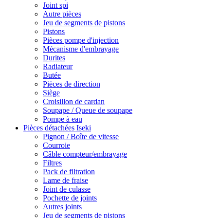
Joint spi
Autre pièces
Jeu de segments de pistons
Pistons
Pièces pompe d'injection
Mécanisme d'embrayage
Durites
Radiateur
Butée
Pièces de direction
Siège
Croisillon de cardan
Soupape / Queue de soupape
Pompe à eau
Pièces détachées Iseki
Pignon / Boîte de vitesse
Courroie
Câble compteur/embrayage
Filtres
Pack de filtration
Lame de fraise
Joint de culasse
Pochette de joints
Autres joints
Jeu de segments de pistons