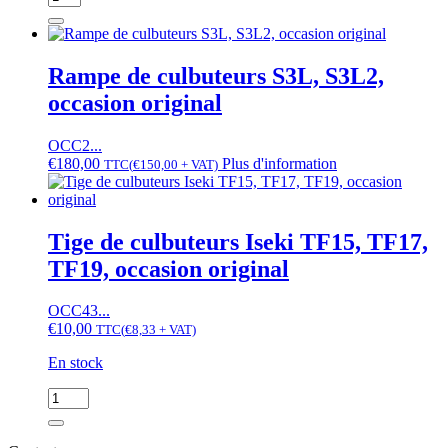
de
Rampe
de
culbuteurs
Rampe de culbuteurs S3L, S3L2,
Iseki
occasion original
TF15,
TF17,
TF19,
OCC2...
occasion
€
180,00
Plus d'information
TTC
(
€
150,00
+ VAT)
original
Tige de culbuteurs Iseki TF15, TF17,
TF19, occasion original
OCC43...
€
10,00
TTC
(
€
8,33
+ VAT)
En stock
quantité
de
Tige