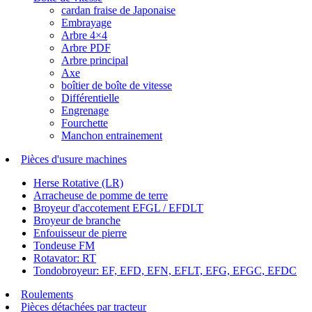
cardan fraise de Japonaise
Embrayage
Arbre 4×4
Arbre PDF
Arbre principal
Axe
boîtier de boîte de vitesse
Différentielle
Engrenage
Fourchette
Manchon entrainement
Pièces d'usure machines
Herse Rotative (LR)
Arracheuse de pomme de terre
Broyeur d'accotement EFGL / EFDLT
Broyeur de branche
Enfouisseur de pierre
Tondeuse FM
Rotavator: RT
Tondobroyeur: EF, EFD, EFN, EFLT, EFG, EFGC, EFDC
Roulements
Pièces détachées par tracteur