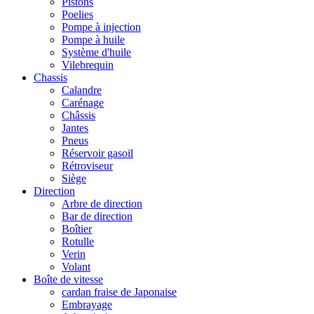
Pistons
Poelies
Pompe à injection
Pompe à huile
Système d'huile
Vilebrequin
Chassis
Calandre
Carénage
Châssis
Jantes
Pneus
Réservoir gasoil
Rétroviseur
Siège
Direction
Arbre de direction
Bar de direction
Boîtier
Rotulle
Verin
Volant
Boîte de vitesse
cardan fraise de Japonaise
Embrayage