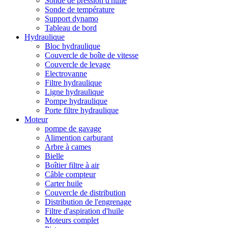
Sonde de pression d'huile
Sonde de température
Support dynamo
Tableau de bord
Hydraulique
Bloc hydraulique
Couvercle de boîte de vitesse
Couvercle de levage
Electrovanne
Filtre hydraulique
Ligne hydraulique
Pompe hydraulique
Porte filtre hydraulique
Moteur
pompe de gavage
Alimention carburant
Arbre à cames
Bielle
Boîtier filtre à air
Câble compteur
Carter huile
Couvercle de distribution
Distribution de l'engrenage
Filtre d'aspiration d'huile
Moteurs complet