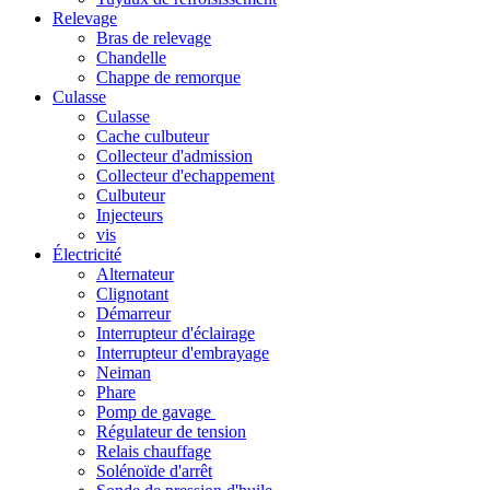
Relevage
Bras de relevage
Chandelle
Chappe de remorque
Culasse
Culasse
Cache culbuteur
Collecteur d'admission
Collecteur d'echappement
Culbuteur
Injecteurs
vis
Électricité
Alternateur
Clignotant
Démarreur
Interrupteur d'éclairage
Interrupteur d'embrayage
Neiman
Phare
Pomp de gavage
Régulateur de tension
Relais chauffage
Solénoïde d'arrêt