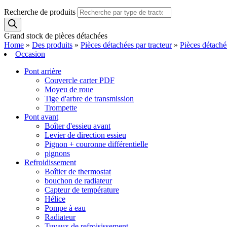
Recherche de produits
Grand stock de pièces détachées
Home
»
Des produits
»
Pièces détachées par tracteur
»
Pièces détach
Occasion
Pont arrière
Couvercle carter PDF
Moyeu de roue
Tige d'arbre de transmission
Trompette
Pont avant
Boîter d'essieu avant
Levier de direction essieu
Pignon + couronne différentielle
pignons
Refroidissement
Boîtier de thermostat
bouchon de radiateur
Capteur de température
Hélice
Pompe à eau
Radiateur
Tuyaux de refroisissement