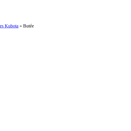
ées Kubota
»
Butée