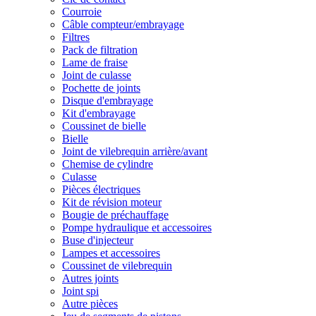
Courroie
Câble compteur/embrayage
Filtres
Pack de filtration
Lame de fraise
Joint de culasse
Pochette de joints
Disque d'embrayage
Kit d'embrayage
Coussinet de bielle
Bielle
Joint de vilebrequin arrière/avant
Chemise de cylindre
Culasse
Pièces électriques
Kit de révision moteur
Bougie de préchauffage
Pompe hydraulique et accessoires
Buse d'injecteur
Lampes et accessoires
Coussinet de vilebrequin
Autres joints
Joint spi
Autre pièces