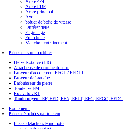
Arbre 4×4
Arbre PDF
Arbre principal
Axe
boîtier de boîte de vitesse
Différentielle
Engrenage
Fourchette
Manchon entrainement
Pièces d'usure machines
Herse Rotative (LR)
Arracheuse de pomme de terre
Broyeur d'accotement EFGL / EFDLT
Broyeur de branche
Enfouisseur de pierre
Tondeuse FM
Rotavator: RT
Tondobroyeur: EF, EFD, EFN, EFLT, EFG, EFGC, EFDC
Roulements
Pièces détachées par tracteur
Pièces détachées Hinomoto
Clé de contact