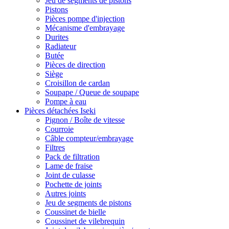
Jeu de segments de pistons
Pistons
Pièces pompe d'injection
Mécanisme d'embrayage
Durites
Radiateur
Butée
Pièces de direction
Siège
Croisillon de cardan
Soupape / Queue de soupape
Pompe à eau
Pièces détachées Iseki
Pignon / Boîte de vitesse
Courroie
Câble compteur/embrayage
Filtres
Pack de filtration
Lame de fraise
Joint de culasse
Pochette de joints
Autres joints
Jeu de segments de pistons
Coussinet de bielle
Coussinet de vilebrequin