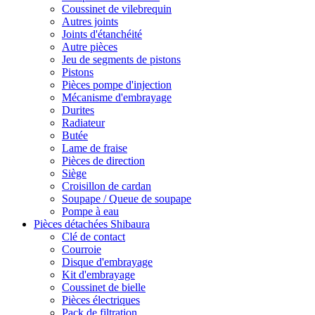
Coussinet de vilebrequin
Autres joints
Joints d'étanchéité
Autre pièces
Jeu de segments de pistons
Pistons
Pièces pompe d'injection
Mécanisme d'embrayage
Durites
Radiateur
Butée
Lame de fraise
Pièces de direction
Siège
Croisillon de cardan
Soupape / Queue de soupape
Pompe à eau
Pièces détachées Shibaura
Clé de contact
Courroie
Disque d'embrayage
Kit d'embrayage
Coussinet de bielle
Pièces électriques
Pack de filtration