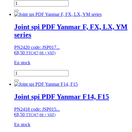
quantité
(30x45x8)
de
Joint
spi
d’essieu
Joint spi PDF Yanmar F, FX, LX, YM
arrière
series
Yanmar
YM
PN2420 code: JSP017...
€
8,50
TTC
(
€
7,08
+ VAT)
En stock
quantité
de
Joint
spi
PDF
Joint spi PDF Yanmar F14, F15
Yanmar
F,
PN2418 code: JSP015...
FX,
€
8,50
LX,
TTC
(
€
7,08
+ VAT)
YM
En stock
series