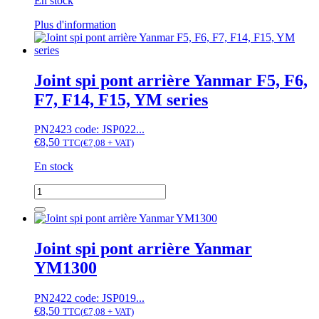
En stock
prix :
€10,00
€12,00
à
Ce
Plus d'information
à
€43,33
produit
€52,00
a
plusieurs
variations.
Joint spi pont arrière Yanmar F5, F6,
Les
F7, F14, F15, YM series
options
peuvent
être
PN2423 code: JSP022...
choisies
€
8,50
TTC
(
€
7,08
+ VAT)
sur
la
En stock
page
quantité
du
de
produit
Joint
spi
pont
Joint spi pont arrière Yanmar
arrière
YM1300
Yanmar
F5,
F6,
PN2422 code: JSP019...
F7,
€
8,50
TTC
(
€
7,08
+ VAT)
F14,