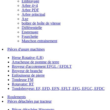
Embrayage
Arbre 4×4
Arbre PDF
Arbre principal
Axe
boîtier de boîte de vitesse
Différentielle
Engrenage
Fourchette
Manchon entrainement
Pièces d'usure machines
Herse Rotative (LR)
Arracheuse de pomme de terre
Broyeur d'accotement EFGL / EFDLT
Broyeur de branche
Enfouisseur de pierre
Tondeuse FM
Rotavator: RT
Tondobroyeur: EF, EFD, EFN, EFLT, EFG, EFGC, EFDC
Roulements
Pièces détachées par tracteur
Pièces détachées Hinomoto