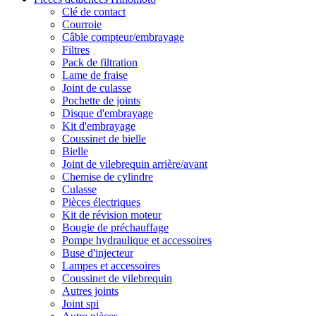
Clé de contact
Courroie
Câble compteur/embrayage
Filtres
Pack de filtration
Lame de fraise
Joint de culasse
Pochette de joints
Disque d'embrayage
Kit d'embrayage
Coussinet de bielle
Bielle
Joint de vilebrequin arrière/avant
Chemise de cylindre
Culasse
Pièces électriques
Kit de révision moteur
Bougie de préchauffage
Pompe hydraulique et accessoires
Buse d'injecteur
Lampes et accessoires
Coussinet de vilebrequin
Autres joints
Joint spi