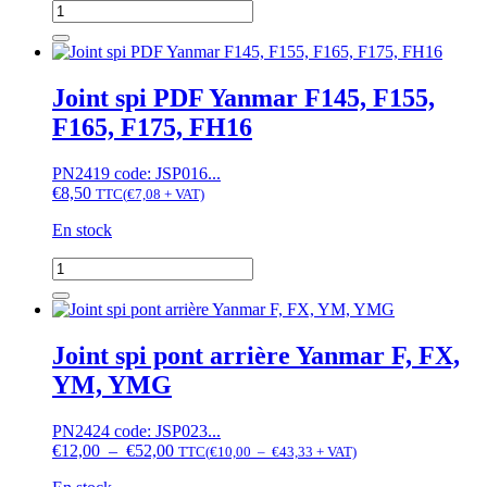
quantité
de
Joint
spi
PDF
Joint spi PDF Yanmar F145, F155,
Yanmar
F165, F175, FH16
F14,
F15
PN2419 code: JSP016...
€
8,50
TTC
(
€
7,08
+ VAT)
En stock
quantité
de
Joint
spi
PDF
Joint spi pont arrière Yanmar F, FX,
Yanmar
YM, YMG
F145,
F155,
F165,
PN2424 code: JSP023...
F175,
Plage
Plage
€
12,00
–
€
52,00
TTC
(
€
10,00
–
€
43,33
+ VAT)
FH16
de
de
prix :