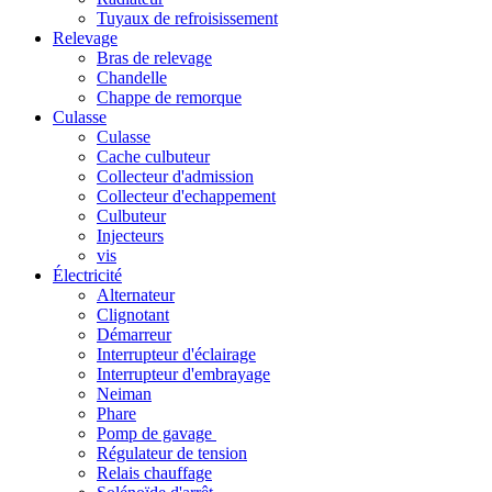
Tuyaux de refroisissement
Relevage
Bras de relevage
Chandelle
Chappe de remorque
Culasse
Culasse
Cache culbuteur
Collecteur d'admission
Collecteur d'echappement
Culbuteur
Injecteurs
vis
Électricité
Alternateur
Clignotant
Démarreur
Interrupteur d'éclairage
Interrupteur d'embrayage
Neiman
Phare
Pomp de gavage
Régulateur de tension
Relais chauffage