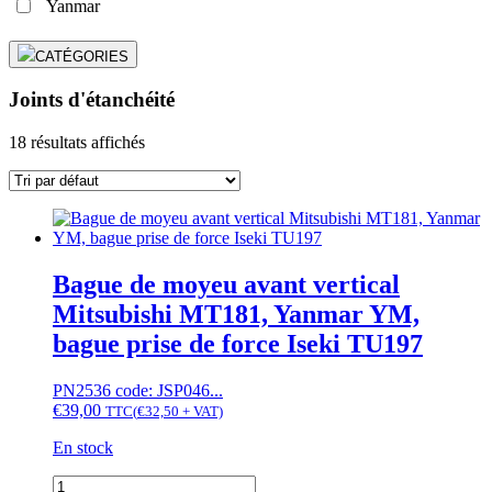
Yanmar
CATÉGORIES
Joints d'étanchéité
18 résultats affichés
Bague de moyeu avant vertical
Mitsubishi MT181, Yanmar YM,
bague prise de force Iseki TU197
PN2536 code: JSP046...
€
39,00
TTC
(
€
32,50
+ VAT)
En stock
quantité