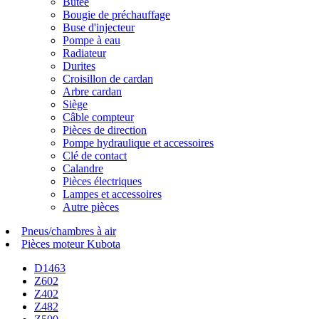
Butée
Bougie de préchauffage
Buse d'injecteur
Pompe à eau
Radiateur
Durites
Croisillon de cardan
Arbre cardan
Siège
Câble compteur
Pièces de direction
Pompe hydraulique et accessoires
Clé de contact
Calandre
Pièces électriques
Lampes et accessoires
Autre pièces
Pneus/chambres à air
Pièces moteur Kubota
D1463
Z602
Z402
Z482