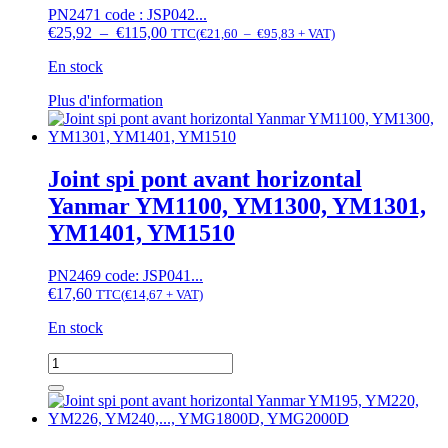
AF,
PN2471 code : JSP042...
EF352T,
Plage
Plage
€
25,92
–
€
115,00
TTC
(
€
21,60
–
€
95,83
+ VAT)
EF393T,
de
de
EG224
prix :
En stock
prix :
€21,60
€25,92
à
Ce
Plus d'information
à
€95,83
produit
€115,00
a
plusieurs
variations.
Joint spi pont avant horizontal
Les
Yanmar YM1100, YM1300, YM1301,
options
peuvent
YM1401, YM1510
être
choisies
PN2469 code: JSP041...
sur
€
17,60
TTC
(
€
14,67
+ VAT)
la
page
En stock
du
produit
quantité
de
Joint
spi
pont