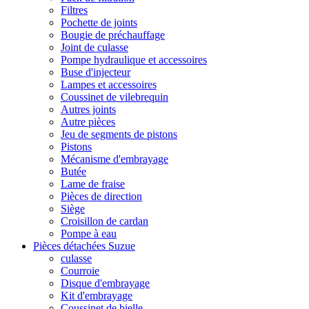
Filtres
Pochette de joints
Bougie de préchauffage
Joint de culasse
Pompe hydraulique et accessoires
Buse d'injecteur
Lampes et accessoires
Coussinet de vilebrequin
Autres joints
Autre pièces
Jeu de segments de pistons
Pistons
Mécanisme d'embrayage
Butée
Lame de fraise
Pièces de direction
Siège
Croisillon de cardan
Pompe à eau
Pièces détachées Suzue
culasse
Courroie
Disque d'embrayage
Kit d'embrayage
Coussinet de bielle