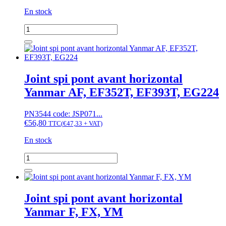
F15,
En stock
YM
series
quantité
de
Joint
spi
pont
arrière
Joint spi pont avant horizontal
Yanmar
Yanmar AF, EF352T, EF393T, EG224
YM1300
PN3544 code: JSP071...
€
56,80
TTC
(
€
47,33
+ VAT)
En stock
quantité
de
Joint
spi
pont
Joint spi pont avant horizontal
avant
Yanmar F, FX, YM
horizontal
Yanmar