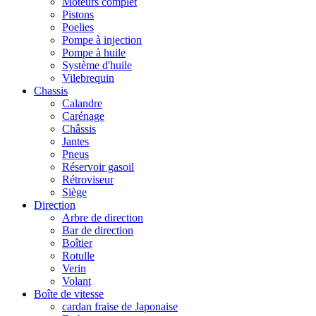
Moteurs complet
Pistons
Poelies
Pompe à injection
Pompe à huile
Système d'huile
Vilebrequin
Chassis
Calandre
Carénage
Châssis
Jantes
Pneus
Réservoir gasoil
Rétroviseur
Siège
Direction
Arbre de direction
Bar de direction
Boîtier
Rotulle
Verin
Volant
Boîte de vitesse
cardan fraise de Japonaise