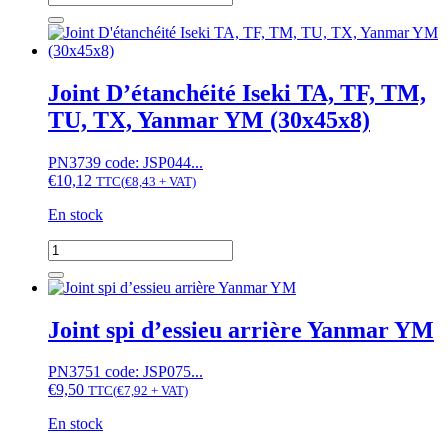
de
Bague
de
moyeu
avant
Joint D’étanchéité Iseki TA, TF, TM,
vertical
TU, TX, Yanmar YM (30x45x8)
Mitsubishi
MT181,
Yanmar
PN3739 code: JSP044...
YM,
€
10,12
TTC
(
€
8,43
+ VAT)
bague
prise
En stock
de
force
quantité
Iseki
de
TU197
Joint
D'étanchéité
Iseki
Joint spi d’essieu arrière Yanmar YM
TA,
TF,
PN3751 code: JSP075...
TM,
€
9,50
TU,
TTC
(
€
7,92
+ VAT)
TX,
En stock
Yanmar
YM