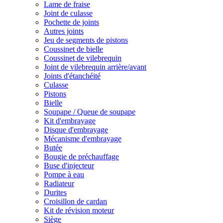
Lame de fraise
Joint de culasse
Pochette de joints
Autres joints
Jeu de segments de pistons
Coussinet de bielle
Coussinet de vilebrequin
Joint de vilebrequin arrière/avant
Joints d'étanchéité
Culasse
Pistons
Bielle
Soupape / Queue de soupape
Kit d'embrayage
Disque d'embrayage
Mécanisme d'embrayage
Butée
Bougie de préchauffage
Buse d'injecteur
Pompe à eau
Radiateur
Durites
Croisillon de cardan
Kit de révision moteur
Siège