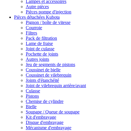
Lampes et accessoires
Autre pièces
Pièces pompe d'injection
Pièces détachées Kubota
Pignon / boîte de vitesse
Courroie
Filtres
Pack de filtration
Lame de fraise
Joint de culasse
Pochette de joints
Autres joints
Jeu de segments de pistons
Coussinet de bielle
Coussinet de vilebrequin
Joints d'étanchéité
Joint de vilebrequin arrière/avant
Culasse
Pistons
Chemise de cylindre
Bielle
Soupape / Queue de soupape
Kit d'embrayage
Disque d'embrayage
Mécanisme d'embrayage