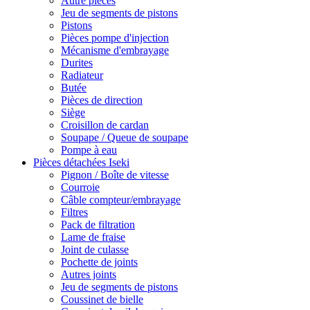
Autre pièces
Jeu de segments de pistons
Pistons
Pièces pompe d'injection
Mécanisme d'embrayage
Durites
Radiateur
Butée
Pièces de direction
Siège
Croisillon de cardan
Soupape / Queue de soupape
Pompe à eau
Pièces détachées Iseki
Pignon / Boîte de vitesse
Courroie
Câble compteur/embrayage
Filtres
Pack de filtration
Lame de fraise
Joint de culasse
Pochette de joints
Autres joints
Jeu de segments de pistons
Coussinet de bielle