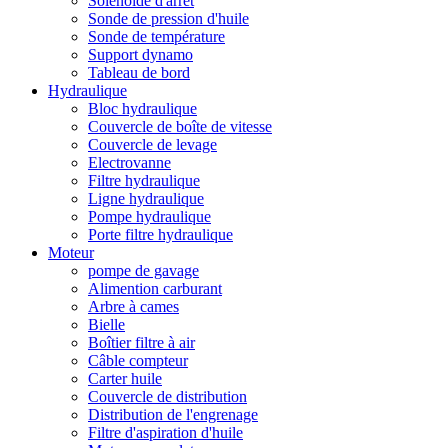
Solénoïde d'arrêt
Sonde de pression d'huile
Sonde de température
Support dynamo
Tableau de bord
Hydraulique
Bloc hydraulique
Couvercle de boîte de vitesse
Couvercle de levage
Electrovanne
Filtre hydraulique
Ligne hydraulique
Pompe hydraulique
Porte filtre hydraulique
Moteur
pompe de gavage
Alimention carburant
Arbre à cames
Bielle
Boîtier filtre à air
Câble compteur
Carter huile
Couvercle de distribution
Distribution de l'engrenage
Filtre d'aspiration d'huile