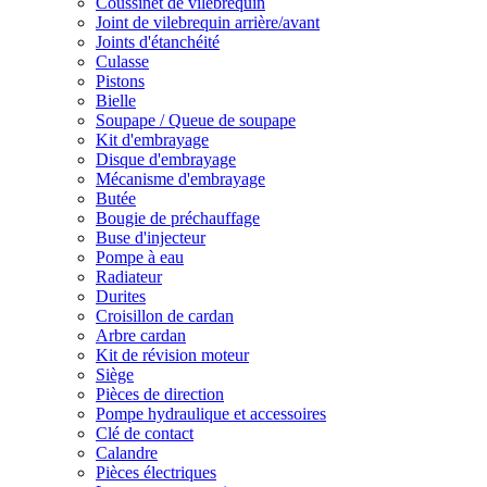
Coussinet de vilebrequin
Joint de vilebrequin arrière/avant
Joints d'étanchéité
Culasse
Pistons
Bielle
Soupape / Queue de soupape
Kit d'embrayage
Disque d'embrayage
Mécanisme d'embrayage
Butée
Bougie de préchauffage
Buse d'injecteur
Pompe à eau
Radiateur
Durites
Croisillon de cardan
Arbre cardan
Kit de révision moteur
Siège
Pièces de direction
Pompe hydraulique et accessoires
Clé de contact
Calandre
Pièces électriques