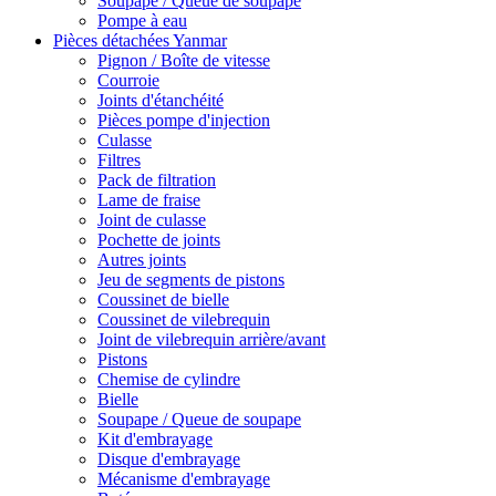
Soupape / Queue de soupape
Pompe à eau
Pièces détachées Yanmar
Pignon / Boîte de vitesse
Courroie
Joints d'étanchéité
Pièces pompe d'injection
Culasse
Filtres
Pack de filtration
Lame de fraise
Joint de culasse
Pochette de joints
Autres joints
Jeu de segments de pistons
Coussinet de bielle
Coussinet de vilebrequin
Joint de vilebrequin arrière/avant
Pistons
Chemise de cylindre
Bielle
Soupape / Queue de soupape
Kit d'embrayage
Disque d'embrayage
Mécanisme d'embrayage