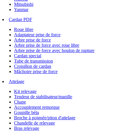
Mitsubishi
Yanmar
Cardan PDF
Roue libre
Adaptateur prise de force
Arbre prise de force
Arbre prise de force avec roue libre
Arbre prise de force avec boulon de rupture
Cardan special
Tube de transmission
Croisillon de cardan
Mâchoire prise de force
Attelage
Kit relevage
Tendeur de stabilisateur/manille
Chape
Accouplement remorque
Goupille béta
Broche à poignée/piton d'attelage
Chandelle de relevage
Bras relevage