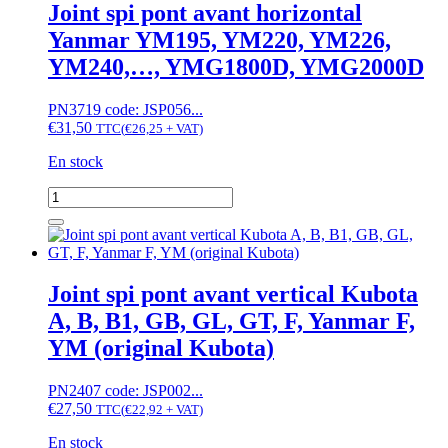
avant
Joint spi pont avant horizontal
horizontal
Yanmar YM195, YM220, YM226,
Yanmar
YM1100,
YM240,…, YMG1800D, YMG2000D
YM1300,
YM1301,
PN3719 code: JSP056...
YM1401,
€
31,50
YM1510
TTC
(
€
26,25
+ VAT)
En stock
quantité
de
Joint
spi
pont
avant
Joint spi pont avant vertical Kubota
horizontal
A, B, B1, GB, GL, GT, F, Yanmar F,
Yanmar
YM195,
YM (original Kubota)
YM220,
YM226,
PN2407 code: JSP002...
YM240,...,
€
27,50
YMG1800D,
TTC
(
€
22,92
+ VAT)
YMG2000D
En stock