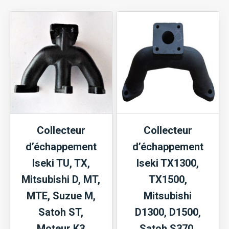
anti-
réservoir
pluie
en
40-
fer
43mm
pot
d'échappement
Collecteur
Collecteur
d’échappement
d’échappement
Iseki TU, TX,
Iseki TX1300,
Mitsubishi D, MT,
TX1500,
MTE, Suzue M,
Mitsubishi
Satoh ST,
D1300, D1500,
Moteur K3
Satoh S370,