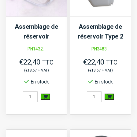
L1-
20,
L1-
Assemblage de
Assemblage de
22,...,
réservoir
réservoir Type 2
L2250,
L2550,...,
PN1432...
PN3483...
Mitsubishi
€
22,40
€
22,40
TTC
TTC
MT20
(
€
18,67
+ VAT)
(
€
18,67
+ VAT)
En stock
En stock
quantité
quantité
de
de
Assemblage
Assemblage
de
de
réservoir
réservoir