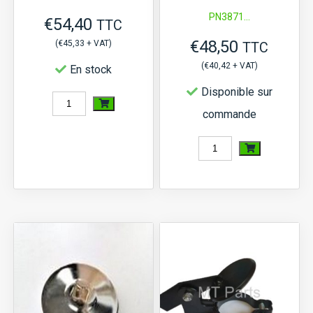
PN3871...
€
54,40
TTC
€
48,50
(
€
45,33
+ VAT)
TTC
(
€
40,42
+ VAT)
En stock
Disponible sur
quantité
commande
de
Boîtier
quantité
du
de
thermostat
Boîtier
Iseki
du
TU,
thermostat
TX,
Mitsubishi
Mitsubishi
MT160,
D,
MT161,...,