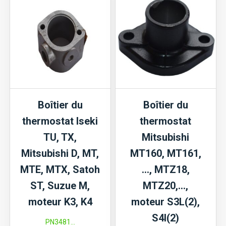
Type
2
Boîtier du
Boîtier du
thermostat Iseki
thermostat
TU, TX,
Mitsubishi
Mitsubishi D, MT,
MT160, MT161,
MTE, MTX, Satoh
…, MTZ18,
ST, Suzue M,
MTZ20,…,
moteur K3, K4
moteur S3L(2),
S4l(2)
PN3481...