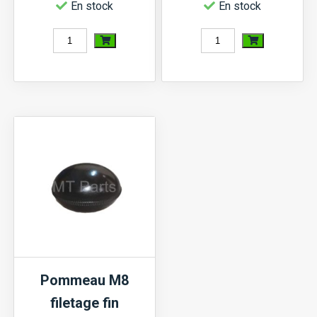
En stock
En stock
ST,
quantité
quantité
Suzue
de
de
M,
Inverseur
Jeu
moteur
de
d'autocollants
K3,
prise
K4,...
de
force
Pommeau M8
filetage fin