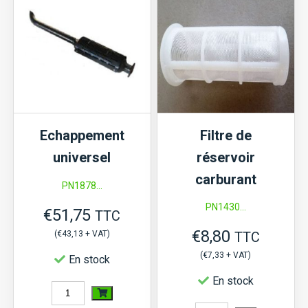
mm
mm
x
x
100
50
mm
mm
Echappement
Filtre de
universel
réservoir
carburant
PN1878...
PN1430...
€
51,75
TTC
€
8,80
(
€
43,13
+ VAT)
TTC
(
€
7,33
+ VAT)
En stock
En stock
quantité