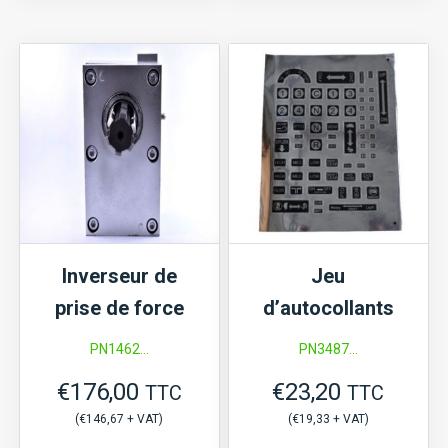
température
Iseki
d'eau
TU135,
Iseki
TU137,
TU120,
Mitsubishi
TU125,...,
MT16,
TX145,
MT165,...,
TX155,...,
moteur
Kubota
L2,
Inverseur de
Jeu
B1-
L3,
prise de force
d’autocollants
15,
S3L,
Mitsubishi
S4L
PN1462...
PN3487...
D,
€
176,00
€
23,20
TTC
TTC
MT,
(
€
146,67
+ VAT)
(
€
19,33
+ VAT)
Satoh