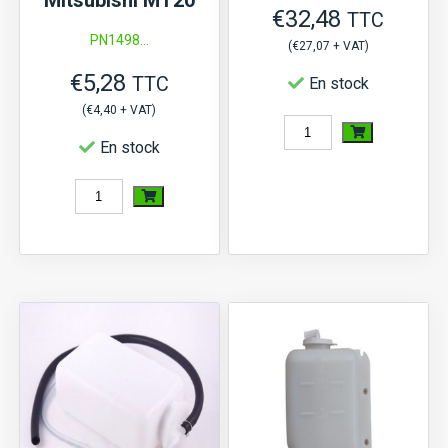
€
32,48
TTC
PN1498...
(
€
27,07
+ VAT)
€
5,28
TTC
En stock
(
€
4,40
+ VAT)
quantité
En stock
de
quantité
Adapteur
de
de
Clé
température
de
M10x1
contact
M16
Kubota
L1-
18,