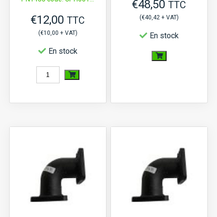
€
48,50
TTC
€
12,00
(
€
40,42
+ VAT)
TTC
(
€
10,00
+ VAT)
En stock
En stock
quantité
quantité
de
de
Corps
Contacteur
de
pression
Thermostat
d'huile
Iseki
Hinomoto,
TU120,
Iseki
TU125,...,
TA,
TX145,
TE,
TX155,...,
TL,