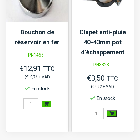
MT,
MTZ18,
MTE,
MTZ20,...,
MTX,
moteur
Bouchon de
Clapet anti-pluie
Satoh
S3L(2),
réservoir en fer
40-43mm pot
ST,
S4l(2)
d’échappement
Suzue
PN1455...
PN3823...
M,
€
12,91
TTC
moteur
€
3,50
(
€
10,76
+ VAT)
TTC
K3,
(
€
2,92
+ VAT)
En stock
K4
En stock
quantité
quantité
de
de
Bouchon
Clapet
de