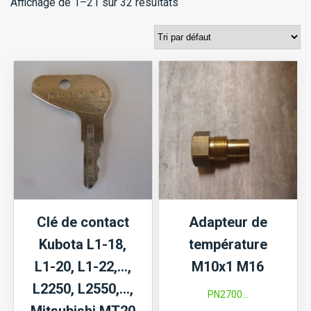
Affichage de 1–21 sur 32 résultats
Clé de contact
Adapteur de
Kubota L1-18,
température
L1-20, L1-22,…,
M10x1 M16
L2250, L2550,…,
PN2700...
Mitsubishi MT20