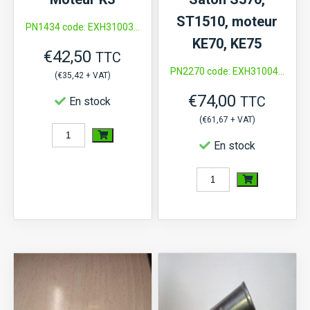
ST1510, moteur
PN1434 code: EXH31003...
KE70, KE75
€
42,50
TTC
PN2270 code: EXH31004...
(
€
35,42
+ VAT)
€
74,00
TTC
En stock
(
€
61,67
+ VAT)
quantité
En stock
de
Collecteur
quantité
d'échappement
de
Iseki
Collecteur
TU,
d'échappement
TX,
Iseki
Mitsubishi
TX1300,