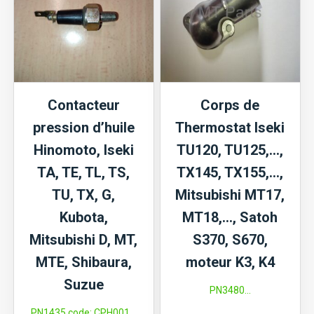
D,
TX1500,
MT,
Mitsubishi
MTE,
D1300,
Suzue
D1500,
M,
Satoh
Contacteur
Corps de
Satoh
S370,
pression d’huile
Thermostat Iseki
ST,
ST1510,
Hinomoto, Iseki
TU120, TU125,…,
Moteur
moteur
TA, TE, TL, TS,
TX145, TX155,…,
K3
KE70,
TU, TX, G,
Mitsubishi MT17,
KE75
Kubota,
MT18,…, Satoh
Mitsubishi D, MT,
S370, S670,
MTE, Shibaura,
moteur K3, K4
Suzue
PN3480...
PN1435 code: CPH001...