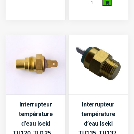
quantité
de
de
Echappement
Filtre
universel
de
réservoir
carburant
Interrupteur
Interrupteur
température
température
d’eau Iseki
d’eau Iseki
TU120, TU125,…,
TU135, TU137,