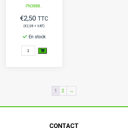
PN3888...
€
2,50
TTC
(
€
2,08
+ VAT)
En stock
quantité
de
Pommeau
M8
filetage
1
2
→
fin
CONTACT