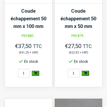
Mitsubishi
TS,
MT17,
Coude
Coude
TU,
MT18,...,
échappement 50
échappement 50
TX,
Satoh
mm x 100 mm
mm x 50 mm
G,
S370,
PN1880...
PN1879...
Kubota,
S670,
Mitsubishi
€
37,50
€
27,50
TTC
TTC
moteur
D,
(
€
31,25
+ VAT)
(
€
22,92
+ VAT)
K3,
MT,
En stock
En stock
K4
MTE,
quantité
quantité
Shibaura,
de
de
Suzue
Coude
Coude
échappement
échappement
50
50