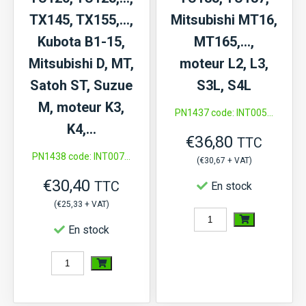
TX145, TX155,…,
Mitsubishi MT16,
Kubota B1-15,
MT165,…,
Mitsubishi D, MT,
moteur L2, L3,
Satoh ST, Suzue
S3L, S4L
M, moteur K3,
PN1437 code: INT005...
K4,…
€
36,80
TTC
PN1438 code: INT007...
(
€
30,67
+ VAT)
€
30,40
TTC
En stock
(
€
25,33
+ VAT)
quantité
En stock
de
quantité
Interrupteur
de
température
Interrupteur
d'eau