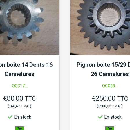
on boite 14 Dents 16
Pignon boite 15/29 
Cannelures
26 Cannelures
OCC17...
OCC28...
€
80,00
€
250,00
TTC
TTC
(
€
66,67
+ VAT)
(
€
208,33
+ VAT)
En stock
En stock