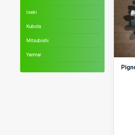
Iseki
Kubota
Mitsubishi
Yanmar
Pign