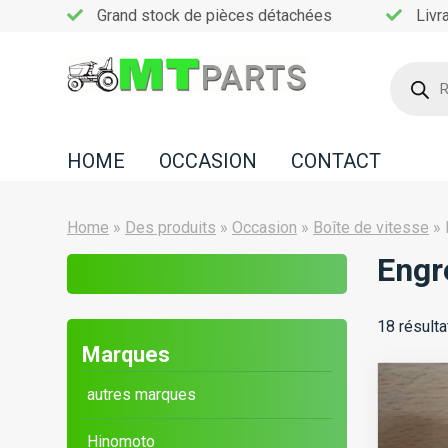
Grand stock de pièces détachées
Livr
Recherc
de
Home
produits
Occasion
HOME
OCCASION
CONTACT
Contact
Home
»
Des produits
»
Occasion
»
Boîte de vitesse
»
Engr
18 résulta
Marques
autres marques
Hinomoto