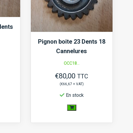
dents
Pignon boite 23 Dents 18
Cannelures
OCC18...
€
80,00
TTC
(
€
66,67
+ VAT)
En stock
quantité
de
Pignon