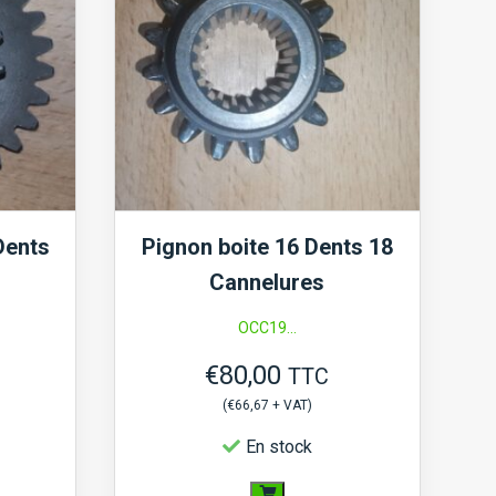
Dents
Pignon boite 16 Dents 18
Cannelures
OCC19...
€
80,00
TTC
(
€
66,67
+ VAT)
En stock