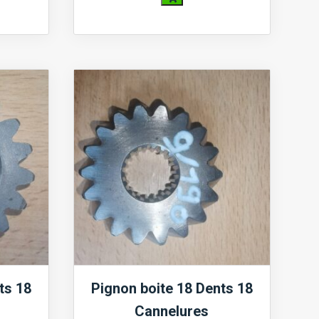
quantité
de
Pignon
boite
16
Dents
18
Cannelures
ts 18
Pignon boite 18 Dents 18
Cannelures