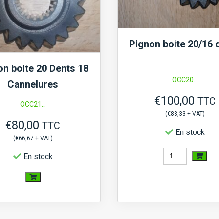
Pignon boite 20/16 
on boite 20 Dents 18
OCC20...
Cannelures
€
100,00
TTC
OCC21...
(
€
83,33
+ VAT)
€
80,00
TTC
En stock
(
€
66,67
+ VAT)
quantité
En stock
de
quantité
Pignon
de
boite
Pignon
20/16