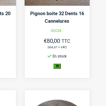
ts 20
Pignon boite 32 Dents 16
Cannelures
OCC24...
€
80,00
TTC
(
€
66,67
+ VAT)
En stock
quantité
de
Pignon
boite
32