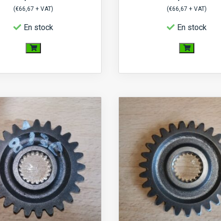
(
€
66,67
+ VAT)
(
€
66,67
+ VAT)
En stock
En stock
quantité
quantité
de
de
Pignon
Pignon
boite
boite
24
24
Dents
Dents
16
16
Cannelures
Cannelures