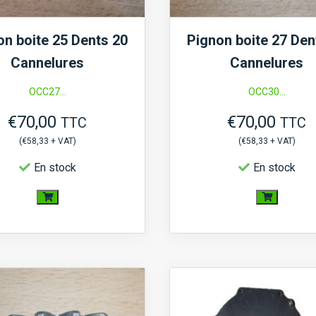
on boite 25 Dents 20
Pignon boite 27 Den
Cannelures
Cannelures
OCC27...
OCC30...
€
70,00
€
70,00
TTC
TTC
(
€
58,33
+ VAT)
(
€
58,33
+ VAT)
En stock
En stock
quantité
quantité
de
de
Pignon
Pignon
boite
boite
25
27