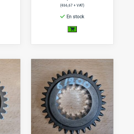
(
€
66,67
+ VAT)
En stock
quantité
de
Pignon
boite
25
Dents
18
Cannelures