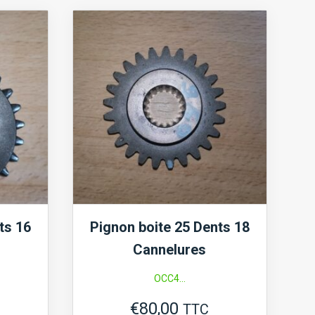
boite
23
Dents
18
Cannelures
ts 16
Pignon boite 25 Dents 18
Cannelures
OCC4...
€
80,00
TTC