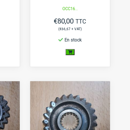
OCC16...
€
80,00
TTC
(
€
66,67
+ VAT)
En stock
quantité
de
Pignon
boite
18
Dents
18
Cannelures