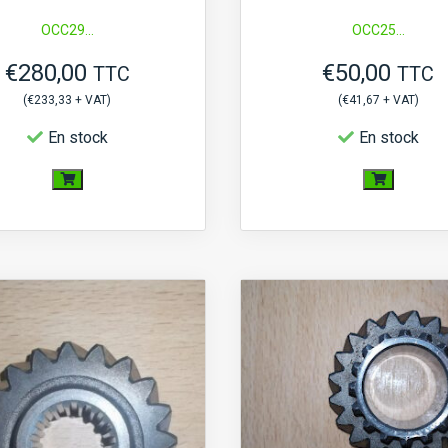
OCC29...
OCC25...
€
280,00
€
50,00
TTC
TTC
(
€
233,33
+ VAT)
(
€
41,67
+ VAT)
En stock
En stock
quantité
quantité
de
de
Pignon
Pignon
boite
boite
16/27
17
Dents
Dents
18
Cannelures