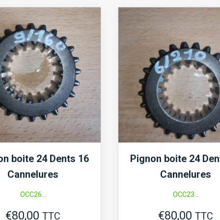
boite
dents
20
Dents
18
Cannelures
on boite 24 Dents 16
Pignon boite 24 Den
Cannelures
Cannelures
OCC26...
OCC23...
€
80,00
€
80,00
TTC
TTC