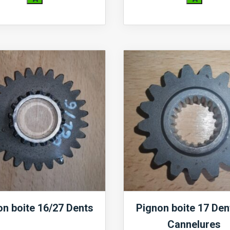
quantité
quantité
de
de
Pignon
Pignon
boite
boite
14
15/29
Dents
Dents
16
26
Cannelures
Cannelures
on boite 16/27 Dents
Pignon boite 17 Den
Cannelures