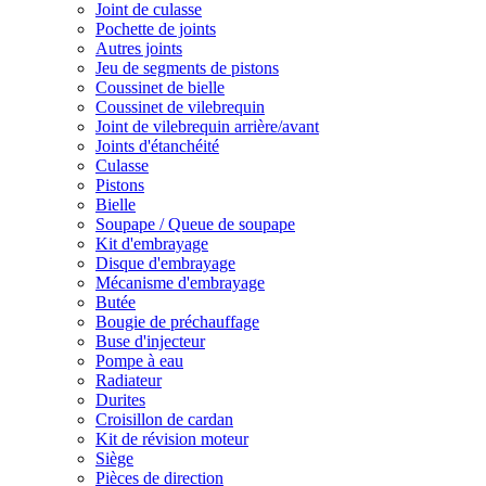
Joint de culasse
Pochette de joints
Autres joints
Jeu de segments de pistons
Coussinet de bielle
Coussinet de vilebrequin
Joint de vilebrequin arrière/avant
Joints d'étanchéité
Culasse
Pistons
Bielle
Soupape / Queue de soupape
Kit d'embrayage
Disque d'embrayage
Mécanisme d'embrayage
Butée
Bougie de préchauffage
Buse d'injecteur
Pompe à eau
Radiateur
Durites
Croisillon de cardan
Kit de révision moteur
Siège
Pièces de direction