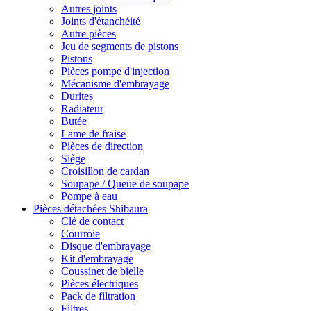
Autres joints
Joints d'étanchéité
Autre pièces
Jeu de segments de pistons
Pistons
Pièces pompe d'injection
Mécanisme d'embrayage
Durites
Radiateur
Butée
Lame de fraise
Pièces de direction
Siège
Croisillon de cardan
Soupape / Queue de soupape
Pompe à eau
Pièces détachées Shibaura
Clé de contact
Courroie
Disque d'embrayage
Kit d'embrayage
Coussinet de bielle
Pièces électriques
Pack de filtration
Filtres