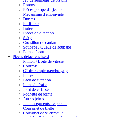
Jeu de segments de pistons
Pistons
Pièces pompe d'injection
Mécanisme d'embrayage
Durites
Radiateur
Butée
Pièces de direction
Siège
Croisillon de cardan
Soupape / Queue de soupape
Pompe à eau
Pièces détachées Iseki
Pignon / Boîte de vitesse
Courroie
Câble compteur/embrayage
Filtres
Pack de filtration
Lame de fraise
Joint de culasse
Pochette de joints
Autres joints
Jeu de segments de pistons
Coussinet de bielle
Coussinet de vilebrequin