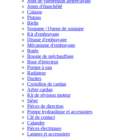
Joint de vilebrequin arrière/avant
Joints d'étanchéité
Culasse
Pistons
Bielle
Soupape / Queue de soupape
Kit d'embrayage
Disque d'embrayage
Mécanisme d'embrayage
Butée
Bougie de préchauffage
Buse d'injecteur
Pompe à eau
Radiateur
Durites
Croisillon de cardan
Arbre cardan
Kit de révision moteur
Siège
Pièces de direction
Pompe hydraulique et accessoires
Clé de contact
Calandre
Pièces électriques
Lampes et accessoires