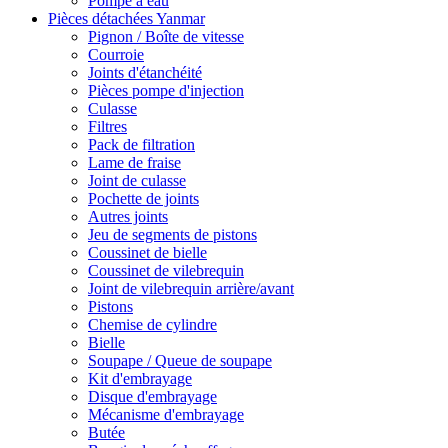
Pompe à eau
Pièces détachées Yanmar
Pignon / Boîte de vitesse
Courroie
Joints d'étanchéité
Pièces pompe d'injection
Culasse
Filtres
Pack de filtration
Lame de fraise
Joint de culasse
Pochette de joints
Autres joints
Jeu de segments de pistons
Coussinet de bielle
Coussinet de vilebrequin
Joint de vilebrequin arrière/avant
Pistons
Chemise de cylindre
Bielle
Soupape / Queue de soupape
Kit d'embrayage
Disque d'embrayage
Mécanisme d'embrayage
Butée