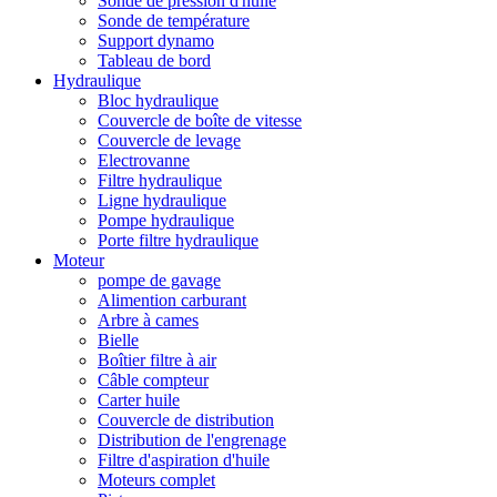
Sonde de pression d'huile
Sonde de température
Support dynamo
Tableau de bord
Hydraulique
Bloc hydraulique
Couvercle de boîte de vitesse
Couvercle de levage
Electrovanne
Filtre hydraulique
Ligne hydraulique
Pompe hydraulique
Porte filtre hydraulique
Moteur
pompe de gavage
Alimention carburant
Arbre à cames
Bielle
Boîtier filtre à air
Câble compteur
Carter huile
Couvercle de distribution
Distribution de l'engrenage
Filtre d'aspiration d'huile
Moteurs complet