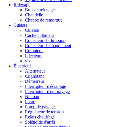
Relevage
Bras de relevage
Chandelle
Chappe de remorque
Culasse
Culasse
Cache culbuteur
Collecteur d'admission
Collecteur d'echappement
Culbuteur
Injecteurs
vis
Électricité
Alternateur
Clignotant
Démarreur
Interrupteur d'éclairage
Interrupteur d'embrayage
Neiman
Phare
Pomp de gavage
Régulateur de tension
Relais chauffage
Solénoïde d'arrêt