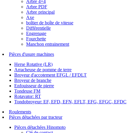
Arbre 4×4
Arbre PDF
Arbre principal
Axe
boîtier de boîte de vitesse
Différentielle
Engrenage
Fourchette
Manchon entrainement
Pièces d'usure machines
Herse Rotative (LR)
Arracheuse de pomme de terre
Broyeur d'accotement EFGL / EFDLT
Broyeur de branche
Enfouisseur de pierre
Tondeuse FM
Rotavator: RT
Tondobroyeur: EF, EFD, EFN, EFLT, EFG, EFGC, EFDC
Roulements
Pièces détachées par tracteur
Pièces détachées Hinomoto
Clé de contact