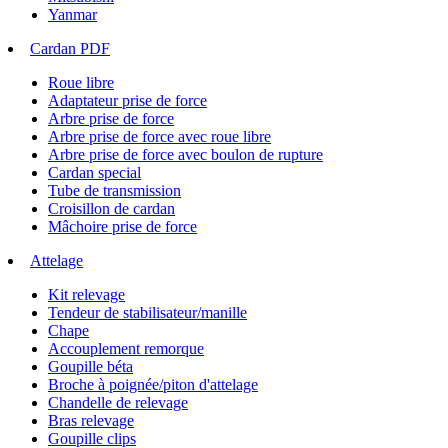
Yanmar
Cardan PDF
Roue libre
Adaptateur prise de force
Arbre prise de force
Arbre prise de force avec roue libre
Arbre prise de force avec boulon de rupture
Cardan special
Tube de transmission
Croisillon de cardan
Mâchoire prise de force
Attelage
Kit relevage
Tendeur de stabilisateur/manille
Chape
Accouplement remorque
Goupille béta
Broche à poignée/piton d'attelage
Chandelle de relevage
Bras relevage
Goupille clips