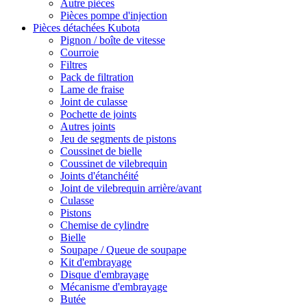
Autre pièces
Pièces pompe d'injection
Pièces détachées Kubota
Pignon / boîte de vitesse
Courroie
Filtres
Pack de filtration
Lame de fraise
Joint de culasse
Pochette de joints
Autres joints
Jeu de segments de pistons
Coussinet de bielle
Coussinet de vilebrequin
Joints d'étanchéité
Joint de vilebrequin arrière/avant
Culasse
Pistons
Chemise de cylindre
Bielle
Soupape / Queue de soupape
Kit d'embrayage
Disque d'embrayage
Mécanisme d'embrayage
Butée