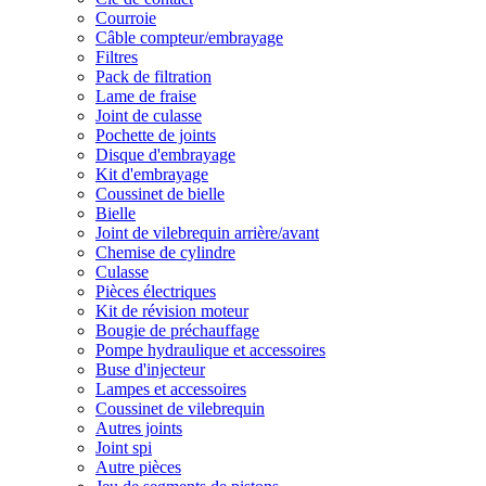
Courroie
Câble compteur/embrayage
Filtres
Pack de filtration
Lame de fraise
Joint de culasse
Pochette de joints
Disque d'embrayage
Kit d'embrayage
Coussinet de bielle
Bielle
Joint de vilebrequin arrière/avant
Chemise de cylindre
Culasse
Pièces électriques
Kit de révision moteur
Bougie de préchauffage
Pompe hydraulique et accessoires
Buse d'injecteur
Lampes et accessoires
Coussinet de vilebrequin
Autres joints
Joint spi
Autre pièces