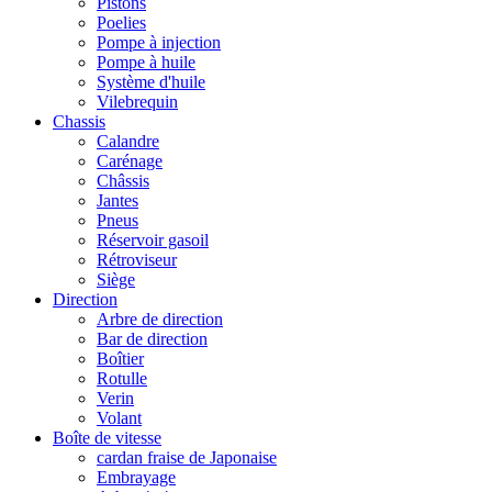
Pistons
Poelies
Pompe à injection
Pompe à huile
Système d'huile
Vilebrequin
Chassis
Calandre
Carénage
Châssis
Jantes
Pneus
Réservoir gasoil
Rétroviseur
Siège
Direction
Arbre de direction
Bar de direction
Boîtier
Rotulle
Verin
Volant
Boîte de vitesse
cardan fraise de Japonaise
Embrayage