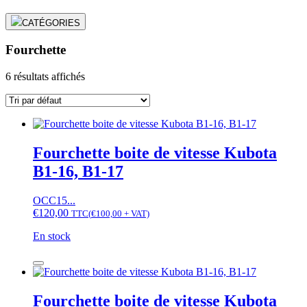
CATÉGORIES
Fourchette
6 résultats affichés
Fourchette boite de vitesse Kubota
B1-16, B1-17
OCC15...
€
120,00
TTC
(
€
100,00
+ VAT)
En stock
quantité
de
Fourchette
boite
Fourchette boite de vitesse Kubota