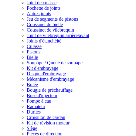
Joint de culasse
Pochette de joints
Autres joints
Jeu de segments de pistons
Coussinet de bielle
Coussinet de vilebrequin
Joint de vilebrequin arrière/avant
Joints d'étanchéité
Culasse
Pistons
Bielle
Soupape / Queue de soupape
Kit d'embrayage
Disque d'embrayage
Mécanisme d'embrayage
Butée
Bougie de préchauffage
Buse d'injecteur
Pompe à eau
Radiateur
Durites
Croisillon de cardan
Kit de révision moteur
Siège
Pièces de direction