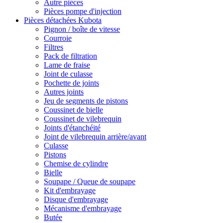
Autre pièces
Pièces pompe d'injection
Pièces détachées Kubota
Pignon / boîte de vitesse
Courroie
Filtres
Pack de filtration
Lame de fraise
Joint de culasse
Pochette de joints
Autres joints
Jeu de segments de pistons
Coussinet de bielle
Coussinet de vilebrequin
Joints d'étanchéité
Joint de vilebrequin arrière/avant
Culasse
Pistons
Chemise de cylindre
Bielle
Soupape / Queue de soupape
Kit d'embrayage
Disque d'embrayage
Mécanisme d'embrayage
Butée