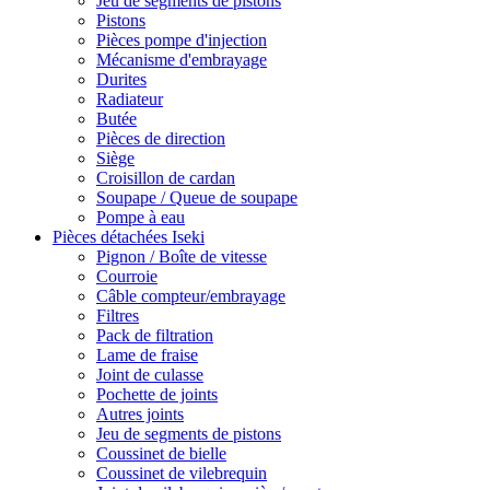
Jeu de segments de pistons
Pistons
Pièces pompe d'injection
Mécanisme d'embrayage
Durites
Radiateur
Butée
Pièces de direction
Siège
Croisillon de cardan
Soupape / Queue de soupape
Pompe à eau
Pièces détachées Iseki
Pignon / Boîte de vitesse
Courroie
Câble compteur/embrayage
Filtres
Pack de filtration
Lame de fraise
Joint de culasse
Pochette de joints
Autres joints
Jeu de segments de pistons
Coussinet de bielle
Coussinet de vilebrequin