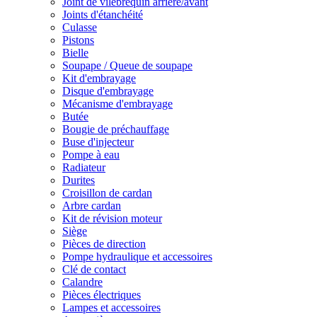
Joint de vilebrequin arrière/avant
Joints d'étanchéité
Culasse
Pistons
Bielle
Soupape / Queue de soupape
Kit d'embrayage
Disque d'embrayage
Mécanisme d'embrayage
Butée
Bougie de préchauffage
Buse d'injecteur
Pompe à eau
Radiateur
Durites
Croisillon de cardan
Arbre cardan
Kit de révision moteur
Siège
Pièces de direction
Pompe hydraulique et accessoires
Clé de contact
Calandre
Pièces électriques
Lampes et accessoires