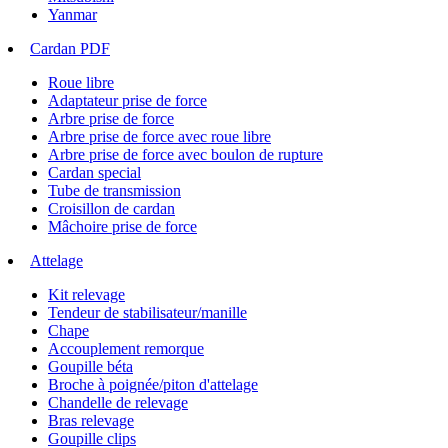
Yanmar
Cardan PDF
Roue libre
Adaptateur prise de force
Arbre prise de force
Arbre prise de force avec roue libre
Arbre prise de force avec boulon de rupture
Cardan special
Tube de transmission
Croisillon de cardan
Mâchoire prise de force
Attelage
Kit relevage
Tendeur de stabilisateur/manille
Chape
Accouplement remorque
Goupille béta
Broche à poignée/piton d'attelage
Chandelle de relevage
Bras relevage
Goupille clips