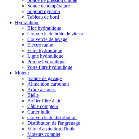
Sonde de pression d'huile
Sonde de température
Support dynamo
Tableau de bord
Hydraulique
Bloc hydraulique
Couvercle de boîte de vitesse
Couvercle de levage
Electrovanne
Filtre hydraulique
Ligne hydraulique
Pompe hydraulique
Porte filtre hydraulique
Moteur
pompe de gavage
Alimention carburant
Arbre à cames
Bielle
Boîtier filtre à air
Câble compteur
Carter huile
Couvercle de distribution
Distribution de l'engrenage
Filtre d'aspiration d'huile
Moteurs complet