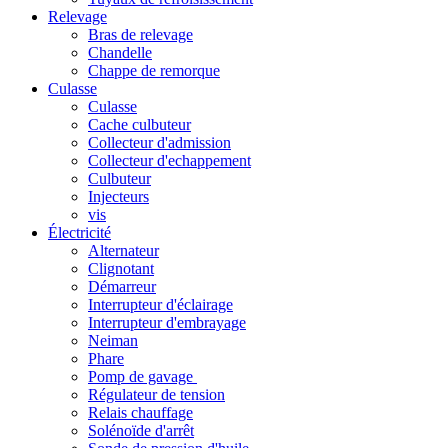
Relevage
Bras de relevage
Chandelle
Chappe de remorque
Culasse
Culasse
Cache culbuteur
Collecteur d'admission
Collecteur d'echappement
Culbuteur
Injecteurs
vis
Électricité
Alternateur
Clignotant
Démarreur
Interrupteur d'éclairage
Interrupteur d'embrayage
Neiman
Phare
Pomp de gavage
Régulateur de tension
Relais chauffage
Solénoïde d'arrêt