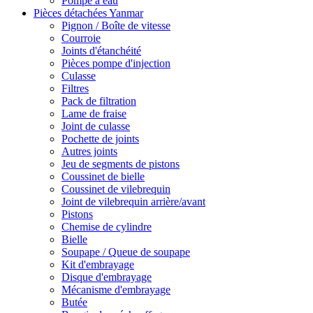
Pompe à eau
Pièces détachées Yanmar
Pignon / Boîte de vitesse
Courroie
Joints d'étanchéité
Pièces pompe d'injection
Culasse
Filtres
Pack de filtration
Lame de fraise
Joint de culasse
Pochette de joints
Autres joints
Jeu de segments de pistons
Coussinet de bielle
Coussinet de vilebrequin
Joint de vilebrequin arrière/avant
Pistons
Chemise de cylindre
Bielle
Soupape / Queue de soupape
Kit d'embrayage
Disque d'embrayage
Mécanisme d'embrayage
Butée