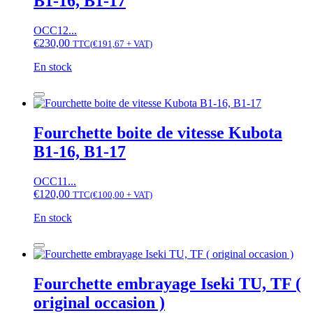
B1-16, B1-17
vitesse
Kubota
B1-
OCC12...
16,
€
230,00
TTC
(
€
191,67
+ VAT)
B1-
17
En stock
quantité
de
Fourchette
boite
Fourchette boite de vitesse Kubota
de
B1-16, B1-17
vitesse
Kubota
B1-
OCC11...
16,
€
120,00
TTC
(
€
100,00
+ VAT)
B1-
17
En stock
quantité
de
Fourchette
boite
Fourchette embrayage Iseki TU, TF (
de
original occasion )
vitesse