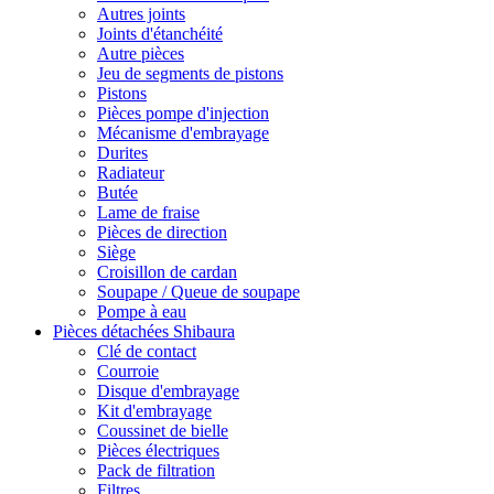
Autres joints
Joints d'étanchéité
Autre pièces
Jeu de segments de pistons
Pistons
Pièces pompe d'injection
Mécanisme d'embrayage
Durites
Radiateur
Butée
Lame de fraise
Pièces de direction
Siège
Croisillon de cardan
Soupape / Queue de soupape
Pompe à eau
Pièces détachées Shibaura
Clé de contact
Courroie
Disque d'embrayage
Kit d'embrayage
Coussinet de bielle
Pièces électriques
Pack de filtration
Filtres