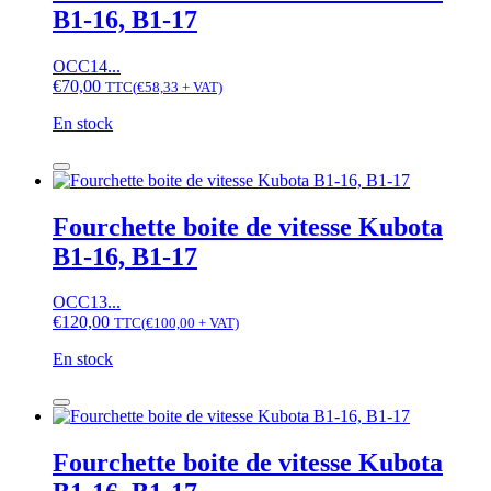
de
B1-16, B1-17
vitesse
Kubota
B1-
OCC14...
16,
€
70,00
TTC
(
€
58,33
+ VAT)
B1-
17
En stock
quantité
de
Fourchette
boite
Fourchette boite de vitesse Kubota
de
B1-16, B1-17
vitesse
Kubota
B1-
OCC13...
16,
€
120,00
TTC
(
€
100,00
+ VAT)
B1-
17
En stock
quantité
de
Fourchette
boite
Fourchette boite de vitesse Kubota
de