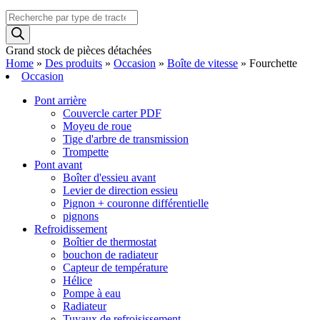
Recherche
de
produits
Grand stock de pièces détachées
Home
»
Des produits
»
Occasion
»
Boîte de vitesse
»
Fourchette
Occasion
Pont arrière
Couvercle carter PDF
Moyeu de roue
Tige d'arbre de transmission
Trompette
Pont avant
Boîter d'essieu avant
Levier de direction essieu
Pignon + couronne différentielle
pignons
Refroidissement
Boîtier de thermostat
bouchon de radiateur
Capteur de température
Hélice
Pompe à eau
Radiateur
Tuyaux de refroisissement