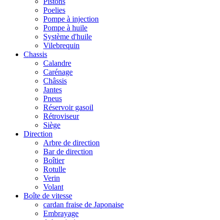
Pistons
Poelies
Pompe à injection
Pompe à huile
Système d'huile
Vilebrequin
Chassis
Calandre
Carénage
Châssis
Jantes
Pneus
Réservoir gasoil
Rétroviseur
Siège
Direction
Arbre de direction
Bar de direction
Boîtier
Rotulle
Verin
Volant
Boîte de vitesse
cardan fraise de Japonaise
Embrayage