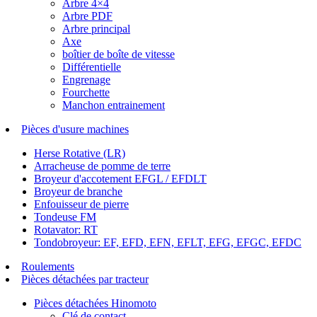
Arbre 4×4
Arbre PDF
Arbre principal
Axe
boîtier de boîte de vitesse
Différentielle
Engrenage
Fourchette
Manchon entrainement
Pièces d'usure machines
Herse Rotative (LR)
Arracheuse de pomme de terre
Broyeur d'accotement EFGL / EFDLT
Broyeur de branche
Enfouisseur de pierre
Tondeuse FM
Rotavator: RT
Tondobroyeur: EF, EFD, EFN, EFLT, EFG, EFGC, EFDC
Roulements
Pièces détachées par tracteur
Pièces détachées Hinomoto
Clé de contact