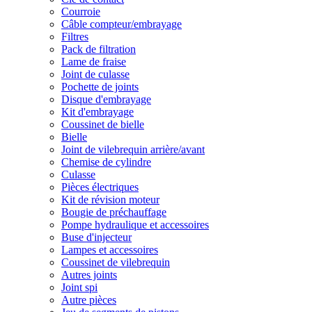
Courroie
Câble compteur/embrayage
Filtres
Pack de filtration
Lame de fraise
Joint de culasse
Pochette de joints
Disque d'embrayage
Kit d'embrayage
Coussinet de bielle
Bielle
Joint de vilebrequin arrière/avant
Chemise de cylindre
Culasse
Pièces électriques
Kit de révision moteur
Bougie de préchauffage
Pompe hydraulique et accessoires
Buse d'injecteur
Lampes et accessoires
Coussinet de vilebrequin
Autres joints
Joint spi
Autre pièces