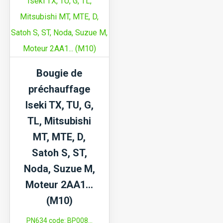
Iseki
Noda,
TX,
Satoh
TF,
(M12)
TK,
TM,
Bougie de
TG,
préchauffage
TMG,
Iseki TX, TU, G,
TH,
TL, Mitsubishi
TXG,
MT, MTE, D,
SF,
Satoh S, ST,
SGR,
Noda, Suzue M,
SG,
Moteur 2AA1…
SXG,
(M10)
Moteur
PN634 code: BP008...