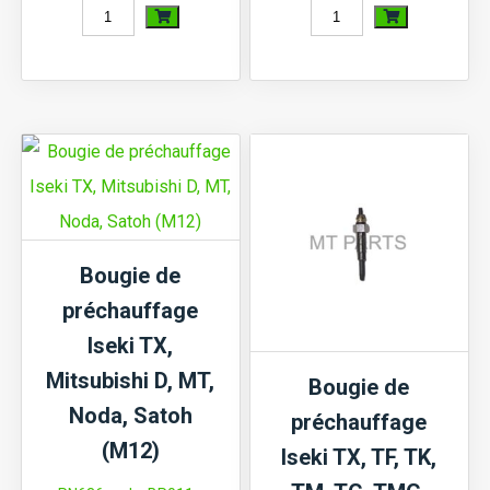
quantité
quantité
de
de
Bougie
Bougie
de
de
préchauffage
préchauffage
Iseki
Iseki
TU,
TU,
Mitsubishi
Mitsubishi
Bougie de
MT,
MT,
préchauffage
Moteur
MTX,
Iseki TX,
K3C,
Moteur
Mitsubishi D, MT,
Bougie de
K3D
L2A...
Noda, Satoh
préchauffage
(M10)
(M10)
(M12)
Iseki TX, TF, TK,