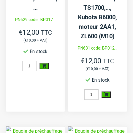
E3AD1...
…
TS1700,…,
(M12)
Kubota B6000,
PN629 code : BP017...
moteur 2AA1,
€
12,00
TTC
ZL600 (M10)
(
€
10,00
+ VAT)
PN631 code: BP012...
En stock
€
12,00
TTC
quantité
(
€
10,00
+ VAT)
de
En stock
Bougie
de
quantité
préchauffage
de
Iseki
Bougie
TL1900,
de
TL1901,
préchauffage