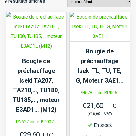
9 résultats affichés
Bougie de
Bougie de
préchauffage
préchauffage
Iseki TL, TU, TE,
Iseki TA207,
G, Moteur 3AE1…
TA210,…, TU180,
PN628 code: BP006...
TU185,…, moteur
€
21,60
TTC
E3AD1… (M12)
(
€
18,00
+ VAT)
PN627 code: BP007...
En stock
€
29,60
TTC