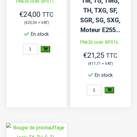
TM, TG, TMG,
PN636 code: BP011...
TH, TXG, SF,
€
24,00
TTC
SGR, SG, SXG,
(
€
20,00
+ VAT)
Moteur E255…
En stock
PN626 code: BP016...
quantité
€
21,25
TTC
de
(
€
17,71
+ VAT)
Bougie
En stock
de
préchauffage
quantité
Iseki
de
TX,
Bougie
Mitsubishi
de
D,
préchauffage
MT,