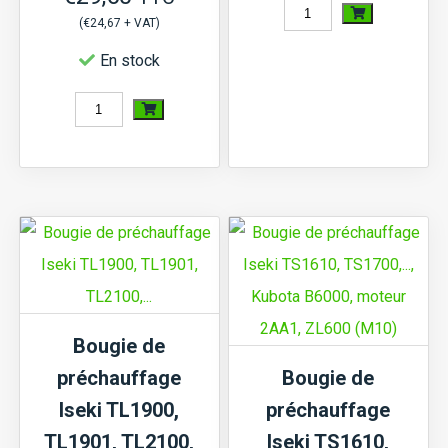
quantité
(
€
24,67
+ VAT)
de
En stock
Bougie
quantité
de
de
préchauffage
Bougie
Iseki
de
TL,
préchauffage
TU,
Iseki
TE,
TA207,
G,
TA210,...,
Moteur
Bougie de
TU180,
3AE1...
préchauffage
Bougie de
TU185,...,
Iseki TL1900,
préchauffage
moteur
TL1901, TL2100,
Iseki TS1610,