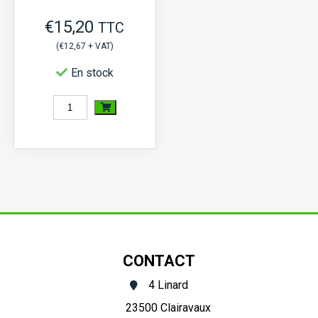
E255...
€
15,20
TTC
(
€
12,67
+ VAT)
En stock
quantité
de
Bougie
de
préchauffage
Iseki
TX,
CONTACT
TU,
4 Linard
G,
23500 Clairavaux
TL,