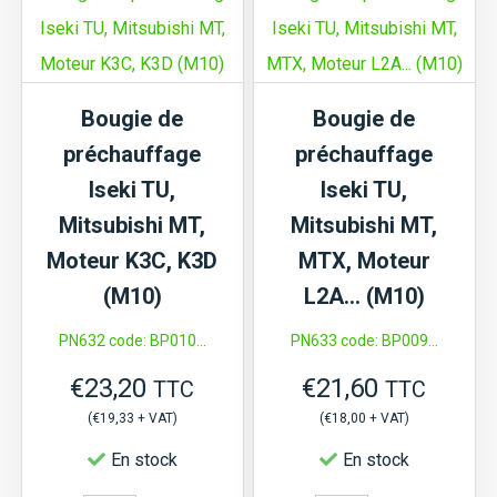
TL2100,...
Iseki
TS1610,
TS1700,...,
Bougie de
Bougie de
Kubota
préchauffage
préchauffage
B6000,
Iseki TU,
Iseki TU,
moteur
Mitsubishi MT,
Mitsubishi MT,
2AA1,
Moteur K3C, K3D
MTX, Moteur
ZL600
(M10)
L2A… (M10)
(M10)
PN632 code: BP010...
PN633 code: BP009...
€
23,20
€
21,60
TTC
TTC
(
€
19,33
+ VAT)
(
€
18,00
+ VAT)
En stock
En stock