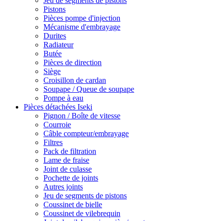
Jeu de segments de pistons
Pistons
Pièces pompe d'injection
Mécanisme d'embrayage
Durites
Radiateur
Butée
Pièces de direction
Siège
Croisillon de cardan
Soupape / Queue de soupape
Pompe à eau
Pièces détachées Iseki
Pignon / Boîte de vitesse
Courroie
Câble compteur/embrayage
Filtres
Pack de filtration
Lame de fraise
Joint de culasse
Pochette de joints
Autres joints
Jeu de segments de pistons
Coussinet de bielle
Coussinet de vilebrequin