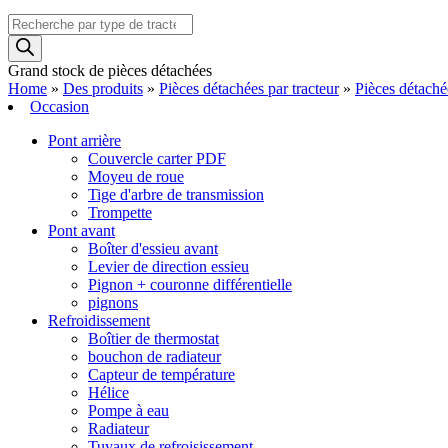
Recherche
de
produits
Grand stock de pièces détachées
Home
»
Des produits
»
Pièces détachées par tracteur
»
Pièces détach
Occasion
Pont arrière
Couvercle carter PDF
Moyeu de roue
Tige d'arbre de transmission
Trompette
Pont avant
Boîter d'essieu avant
Levier de direction essieu
Pignon + couronne différentielle
pignons
Refroidissement
Boîtier de thermostat
bouchon de radiateur
Capteur de température
Hélice
Pompe à eau
Radiateur
Tuyaux de refroisissement