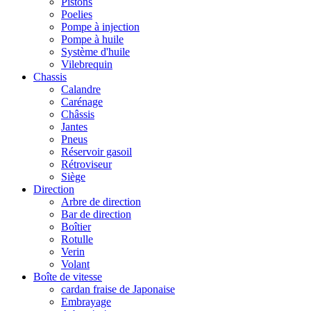
Pistons
Poelies
Pompe à injection
Pompe à huile
Système d'huile
Vilebrequin
Chassis
Calandre
Carénage
Châssis
Jantes
Pneus
Réservoir gasoil
Rétroviseur
Siège
Direction
Arbre de direction
Bar de direction
Boîtier
Rotulle
Verin
Volant
Boîte de vitesse
cardan fraise de Japonaise
Embrayage