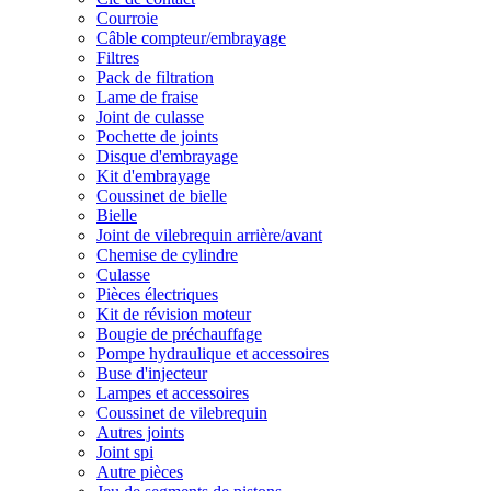
Courroie
Câble compteur/embrayage
Filtres
Pack de filtration
Lame de fraise
Joint de culasse
Pochette de joints
Disque d'embrayage
Kit d'embrayage
Coussinet de bielle
Bielle
Joint de vilebrequin arrière/avant
Chemise de cylindre
Culasse
Pièces électriques
Kit de révision moteur
Bougie de préchauffage
Pompe hydraulique et accessoires
Buse d'injecteur
Lampes et accessoires
Coussinet de vilebrequin
Autres joints
Joint spi
Autre pièces