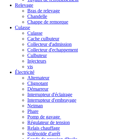
Relevage
Bras de relevage
Chandelle
Chappe de remorque
Culasse
Culasse
Cache culbuteur
Collecteur d'admission
Collecteur d'echappement
Culbuteur
Injecteurs
vis
Électricité
Alternateur
Clignotant
Démarreur
Interrupteur d'éclairage
Interrupteur d'embrayage
Neiman
Phare
Pomp de gavage
Régulateur de tension
Relais chauffage
Solénoïde d'arrêt