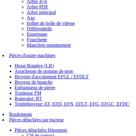
Arbre 4×4
Arbre PDF
Arbre principal
Axe
boîtier de boîte de vitesse
Différentielle
Engrenage
Fourchette
Manchon entrainement
Pièces d'usure machines
Herse Rotative (LR)
Arracheuse de pomme de terre
Broyeur d'accotement EFGL / EFDLT
Broyeur de branche
Enfouisseur de pierre
Tondeuse FM
Rotavator: RT
Tondobroyeur: EF, EFD, EFN, EFLT, EFG, EFGC, EFDC
Roulements
Pièces détachées par tracteur
Pièces détachées Hinomoto
Clé de contact