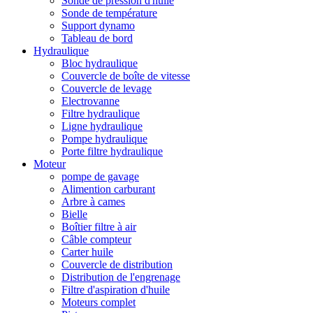
Sonde de pression d'huile
Sonde de température
Support dynamo
Tableau de bord
Hydraulique
Bloc hydraulique
Couvercle de boîte de vitesse
Couvercle de levage
Electrovanne
Filtre hydraulique
Ligne hydraulique
Pompe hydraulique
Porte filtre hydraulique
Moteur
pompe de gavage
Alimention carburant
Arbre à cames
Bielle
Boîtier filtre à air
Câble compteur
Carter huile
Couvercle de distribution
Distribution de l'engrenage
Filtre d'aspiration d'huile
Moteurs complet