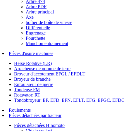
Arbre 4×4
Arbre PDF
Arbre principal
Axe
boîtier de boîte de vitesse
Différentielle
Engrenage
Fourchette
Manchon entrainement
Pièces d'usure machines
Herse Rotative (LR)
Arracheuse de pomme de terre
Broyeur d'accotement EFGL / EFDLT
Broyeur de branche
Enfouisseur de pierre
Tondeuse FM
Rotavator: RT
Tondobroyeur: EF, EFD, EFN, EFLT, EFG, EFGC, EFDC
Roulements
Pièces détachées par tracteur
Pièces détachées Hinomoto
Clé de contact