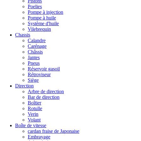
Pistons
Poelies
Pompe à injection
Pompe à huile
Système d'huile
Vilebrequin
Chassis
Calandre
Carénage
Châssis
Jantes
Pneus
Réservoir gasoil
Rétroviseur
Siège
Direction
Arbre de direction
Bar de direction
Boîtier
Rotulle
Verin
Volant
Boîte de vitesse
cardan fraise de Japonaise
Embrayage