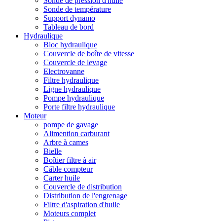
Sonde de pression d'huile
Sonde de température
Support dynamo
Tableau de bord
Hydraulique
Bloc hydraulique
Couvercle de boîte de vitesse
Couvercle de levage
Electrovanne
Filtre hydraulique
Ligne hydraulique
Pompe hydraulique
Porte filtre hydraulique
Moteur
pompe de gavage
Alimention carburant
Arbre à cames
Bielle
Boîtier filtre à air
Câble compteur
Carter huile
Couvercle de distribution
Distribution de l'engrenage
Filtre d'aspiration d'huile
Moteurs complet