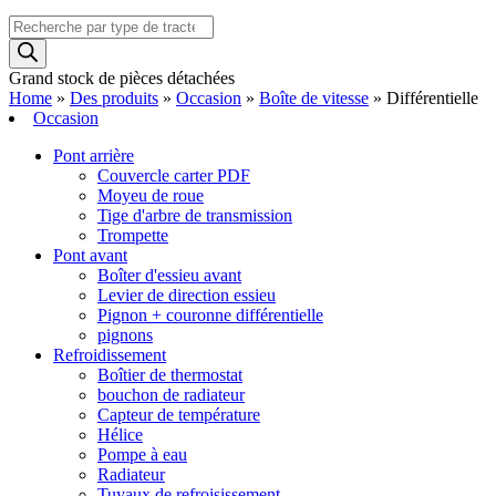
Recherche
de
produits
Grand stock de pièces détachées
Home
»
Des produits
»
Occasion
»
Boîte de vitesse
»
Différentielle
Occasion
Pont arrière
Couvercle carter PDF
Moyeu de roue
Tige d'arbre de transmission
Trompette
Pont avant
Boîter d'essieu avant
Levier de direction essieu
Pignon + couronne différentielle
pignons
Refroidissement
Boîtier de thermostat
bouchon de radiateur
Capteur de température
Hélice
Pompe à eau
Radiateur
Tuyaux de refroisissement