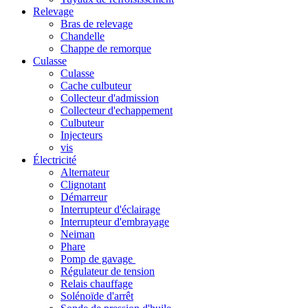
Relevage
Bras de relevage
Chandelle
Chappe de remorque
Culasse
Culasse
Cache culbuteur
Collecteur d'admission
Collecteur d'echappement
Culbuteur
Injecteurs
vis
Électricité
Alternateur
Clignotant
Démarreur
Interrupteur d'éclairage
Interrupteur d'embrayage
Neiman
Phare
Pomp de gavage
Régulateur de tension
Relais chauffage
Solénoïde d'arrêt