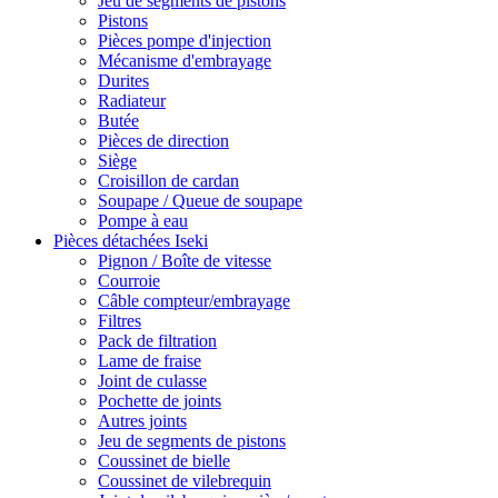
Jeu de segments de pistons
Pistons
Pièces pompe d'injection
Mécanisme d'embrayage
Durites
Radiateur
Butée
Pièces de direction
Siège
Croisillon de cardan
Soupape / Queue de soupape
Pompe à eau
Pièces détachées Iseki
Pignon / Boîte de vitesse
Courroie
Câble compteur/embrayage
Filtres
Pack de filtration
Lame de fraise
Joint de culasse
Pochette de joints
Autres joints
Jeu de segments de pistons
Coussinet de bielle
Coussinet de vilebrequin