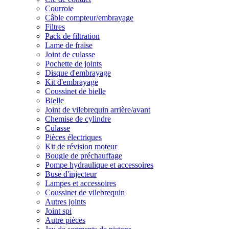
Courroie
Câble compteur/embrayage
Filtres
Pack de filtration
Lame de fraise
Joint de culasse
Pochette de joints
Disque d'embrayage
Kit d'embrayage
Coussinet de bielle
Bielle
Joint de vilebrequin arrière/avant
Chemise de cylindre
Culasse
Pièces électriques
Kit de révision moteur
Bougie de préchauffage
Pompe hydraulique et accessoires
Buse d'injecteur
Lampes et accessoires
Coussinet de vilebrequin
Autres joints
Joint spi
Autre pièces