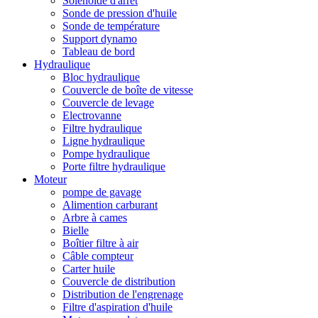
Solénoïde d'arrêt
Sonde de pression d'huile
Sonde de température
Support dynamo
Tableau de bord
Hydraulique
Bloc hydraulique
Couvercle de boîte de vitesse
Couvercle de levage
Electrovanne
Filtre hydraulique
Ligne hydraulique
Pompe hydraulique
Porte filtre hydraulique
Moteur
pompe de gavage
Alimention carburant
Arbre à cames
Bielle
Boîtier filtre à air
Câble compteur
Carter huile
Couvercle de distribution
Distribution de l'engrenage
Filtre d'aspiration d'huile