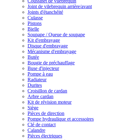
Coussinet de vilebrequin
Joint de vilebrequin arrière/avant
Joints d'étanchéité
Culasse
Pistons
Bielle
Soupape / Queue de soupape
Kit d'embrayage
Disque d'embrayage
Mécanisme d'embrayage
Butée
Bougie de préchauffage
Buse d'injecteur
Pompe à eau
Radiateur
Durites
Croisillon de cardan
Arbre cardan
Kit de révision moteur
Siège
Pièces de direction
Pompe hydraulique et accessoires
Clé de contact
Calandre
Pièces électriques