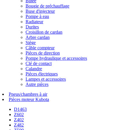
Butée
Bougie de préchauffage
Buse d'injecteur
Pompe à eau
Radiateur
Durites
Croisillon de cardan
Arbre cardan
Siège
Câble compteur
Pièces de direction
Pompe hydraulique et accessoires
Clé de contact
Calandre
Pièces électriques
Lampes et accessoires
Autre pièces
Pneus/chambres à air
Pièces moteur Kubota
D1463
Z602
Z402
Z482