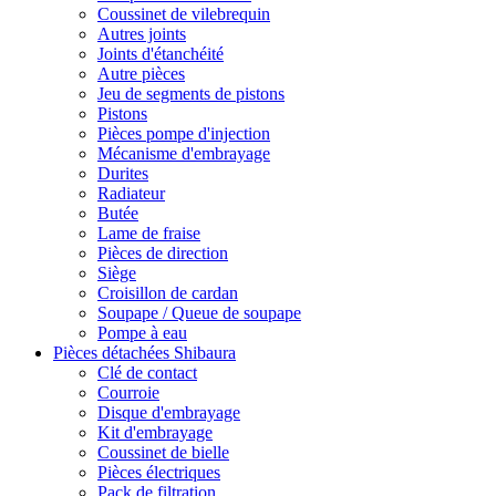
Coussinet de vilebrequin
Autres joints
Joints d'étanchéité
Autre pièces
Jeu de segments de pistons
Pistons
Pièces pompe d'injection
Mécanisme d'embrayage
Durites
Radiateur
Butée
Lame de fraise
Pièces de direction
Siège
Croisillon de cardan
Soupape / Queue de soupape
Pompe à eau
Pièces détachées Shibaura
Clé de contact
Courroie
Disque d'embrayage
Kit d'embrayage
Coussinet de bielle
Pièces électriques
Pack de filtration