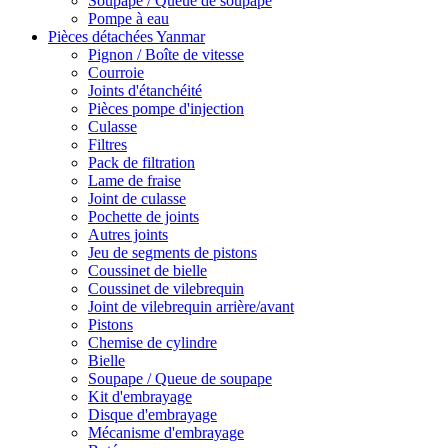
Soupape / Queue de soupape
Pompe à eau
Pièces détachées Yanmar
Pignon / Boîte de vitesse
Courroie
Joints d'étanchéité
Pièces pompe d'injection
Culasse
Filtres
Pack de filtration
Lame de fraise
Joint de culasse
Pochette de joints
Autres joints
Jeu de segments de pistons
Coussinet de bielle
Coussinet de vilebrequin
Joint de vilebrequin arrière/avant
Pistons
Chemise de cylindre
Bielle
Soupape / Queue de soupape
Kit d'embrayage
Disque d'embrayage
Mécanisme d'embrayage