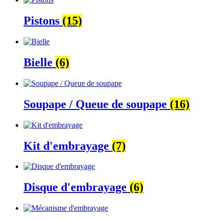
Pistons
(15)
Bielle
(6)
Soupape / Queue de soupape
(16)
Kit d'embrayage
(7)
Disque d'embrayage
(6)