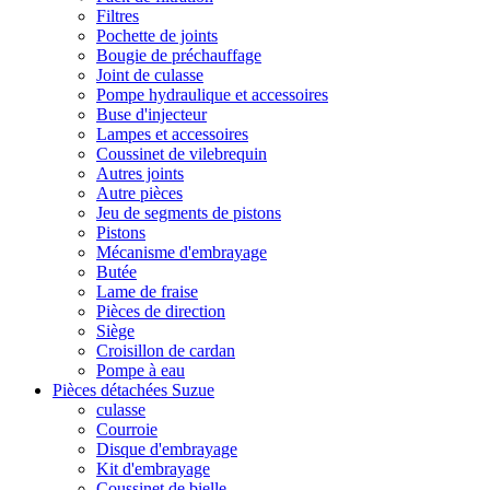
Filtres
Pochette de joints
Bougie de préchauffage
Joint de culasse
Pompe hydraulique et accessoires
Buse d'injecteur
Lampes et accessoires
Coussinet de vilebrequin
Autres joints
Autre pièces
Jeu de segments de pistons
Pistons
Mécanisme d'embrayage
Butée
Lame de fraise
Pièces de direction
Siège
Croisillon de cardan
Pompe à eau
Pièces détachées Suzue
culasse
Courroie
Disque d'embrayage
Kit d'embrayage
Coussinet de bielle