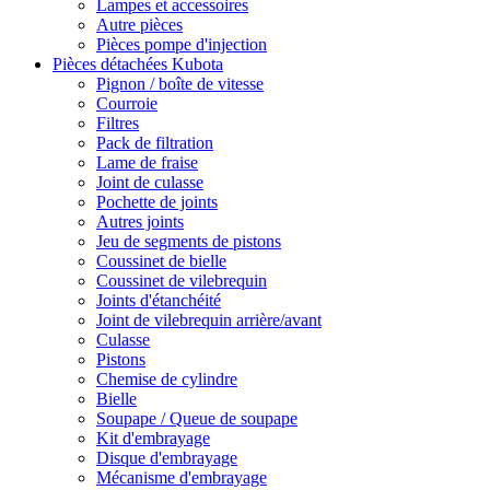
Lampes et accessoires
Autre pièces
Pièces pompe d'injection
Pièces détachées Kubota
Pignon / boîte de vitesse
Courroie
Filtres
Pack de filtration
Lame de fraise
Joint de culasse
Pochette de joints
Autres joints
Jeu de segments de pistons
Coussinet de bielle
Coussinet de vilebrequin
Joints d'étanchéité
Joint de vilebrequin arrière/avant
Culasse
Pistons
Chemise de cylindre
Bielle
Soupape / Queue de soupape
Kit d'embrayage
Disque d'embrayage
Mécanisme d'embrayage