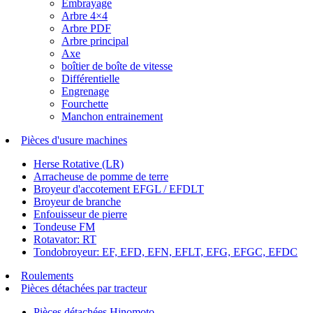
Embrayage
Arbre 4×4
Arbre PDF
Arbre principal
Axe
boîtier de boîte de vitesse
Différentielle
Engrenage
Fourchette
Manchon entrainement
Pièces d'usure machines
Herse Rotative (LR)
Arracheuse de pomme de terre
Broyeur d'accotement EFGL / EFDLT
Broyeur de branche
Enfouisseur de pierre
Tondeuse FM
Rotavator: RT
Tondobroyeur: EF, EFD, EFN, EFLT, EFG, EFGC, EFDC
Roulements
Pièces détachées par tracteur
Pièces détachées Hinomoto