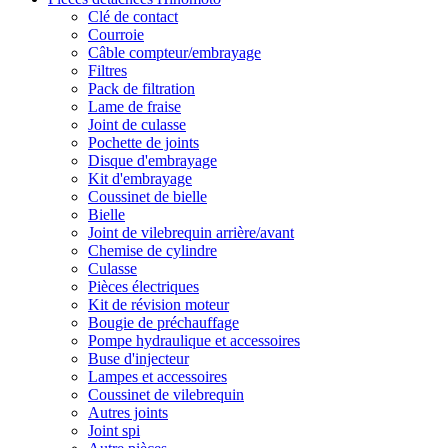
Clé de contact
Courroie
Câble compteur/embrayage
Filtres
Pack de filtration
Lame de fraise
Joint de culasse
Pochette de joints
Disque d'embrayage
Kit d'embrayage
Coussinet de bielle
Bielle
Joint de vilebrequin arrière/avant
Chemise de cylindre
Culasse
Pièces électriques
Kit de révision moteur
Bougie de préchauffage
Pompe hydraulique et accessoires
Buse d'injecteur
Lampes et accessoires
Coussinet de vilebrequin
Autres joints
Joint spi