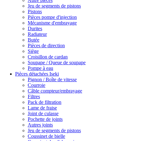
Autre pièces
Jeu de segments de pistons
Pistons
Pièces pompe d'injection
Mécanisme d'embrayage
Durites
Radiateur
Butée
Pièces de direction
Siège
Croisillon de cardan
Soupape / Queue de soupape
Pompe à eau
Pièces détachées Iseki
Pignon / Boîte de vitesse
Courroie
Câble compteur/embrayage
Filtres
Pack de filtration
Lame de fraise
Joint de culasse
Pochette de joints
Autres joints
Jeu de segments de pistons
Coussinet de bielle