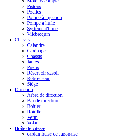
Moteurs complet
Pistons
Poelies
Pompe à injection
Pompe à huile
Système d'huile
Vilebrequin
Chassis
Calandre
Carénage
Châssis
Jantes
Pneus
Réservoir gasoil
Rétroviseur
Siège
Direction
Arbre de direction
Bar de direction
Boîtier
Rotulle
Verin
Volant
Boîte de vitesse
cardan fraise de Japonaise