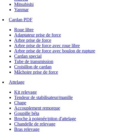
Mitsubishi
Yanmar
Cardan PDF
Roue libre
Adaptateur prise de force
Arbre prise de force
Arbre prise de force avec roue libre
Arbre prise de force avec boulon de rupture
Cardan special
Tube de transmission
Croisillon de cardan
Mâchoire prise de force
Attelage
Kit relevage
Tendeur de stabilisateur/manille
Chape
Accouplement remorque
Goupille béta
Broche à poignée/piton d'attelage
Chandelle de relevage
Bras relevage