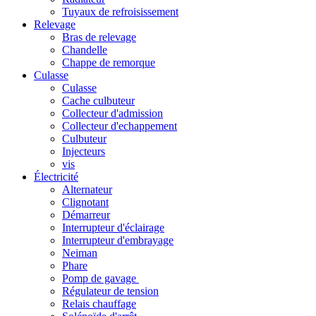
Tuyaux de refroisissement
Relevage
Bras de relevage
Chandelle
Chappe de remorque
Culasse
Culasse
Cache culbuteur
Collecteur d'admission
Collecteur d'echappement
Culbuteur
Injecteurs
vis
Électricité
Alternateur
Clignotant
Démarreur
Interrupteur d'éclairage
Interrupteur d'embrayage
Neiman
Phare
Pomp de gavage
Régulateur de tension
Relais chauffage