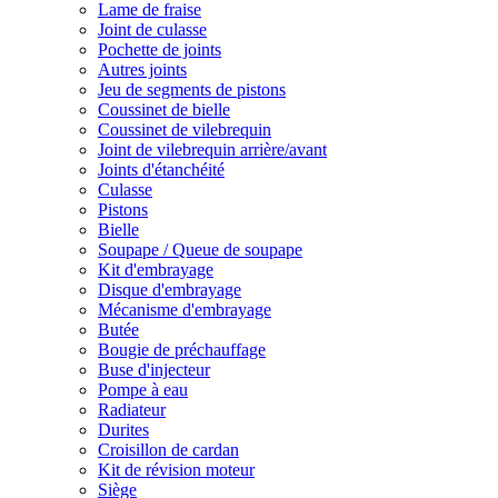
Lame de fraise
Joint de culasse
Pochette de joints
Autres joints
Jeu de segments de pistons
Coussinet de bielle
Coussinet de vilebrequin
Joint de vilebrequin arrière/avant
Joints d'étanchéité
Culasse
Pistons
Bielle
Soupape / Queue de soupape
Kit d'embrayage
Disque d'embrayage
Mécanisme d'embrayage
Butée
Bougie de préchauffage
Buse d'injecteur
Pompe à eau
Radiateur
Durites
Croisillon de cardan
Kit de révision moteur
Siège