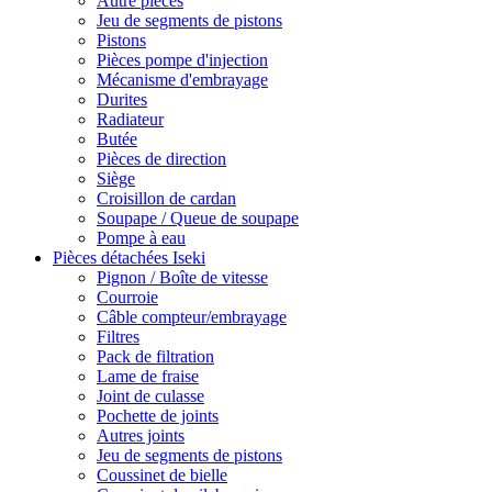
Autre pièces
Jeu de segments de pistons
Pistons
Pièces pompe d'injection
Mécanisme d'embrayage
Durites
Radiateur
Butée
Pièces de direction
Siège
Croisillon de cardan
Soupape / Queue de soupape
Pompe à eau
Pièces détachées Iseki
Pignon / Boîte de vitesse
Courroie
Câble compteur/embrayage
Filtres
Pack de filtration
Lame de fraise
Joint de culasse
Pochette de joints
Autres joints
Jeu de segments de pistons
Coussinet de bielle