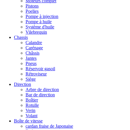
Moteurs complet
Pistons
Poelies
Pompe à injection
Pompe à huile
Système d'huile
Vilebrequin
Chassis
Calandre
Carénage
Châssis
Jantes
Pneus
Réservoir gasoil
Rétroviseur
Siège
Direction
Arbre de direction
Bar de direction
Boîtier
Rotulle
Verin
Volant
Boîte de vitesse
cardan fraise de Japonaise