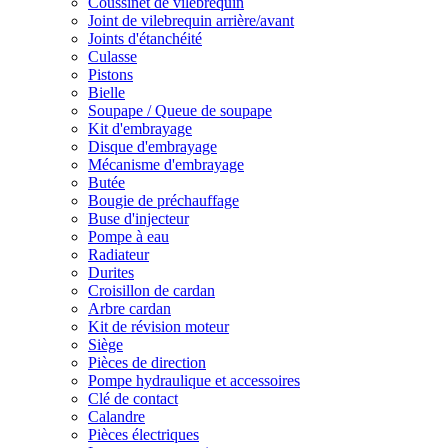
Coussinet de vilebrequin
Joint de vilebrequin arrière/avant
Joints d'étanchéité
Culasse
Pistons
Bielle
Soupape / Queue de soupape
Kit d'embrayage
Disque d'embrayage
Mécanisme d'embrayage
Butée
Bougie de préchauffage
Buse d'injecteur
Pompe à eau
Radiateur
Durites
Croisillon de cardan
Arbre cardan
Kit de révision moteur
Siège
Pièces de direction
Pompe hydraulique et accessoires
Clé de contact
Calandre
Pièces électriques