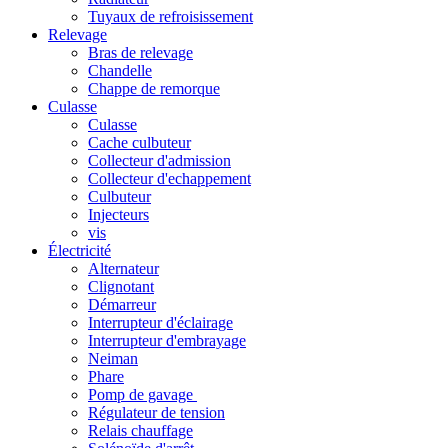
Tuyaux de refroisissement
Relevage
Bras de relevage
Chandelle
Chappe de remorque
Culasse
Culasse
Cache culbuteur
Collecteur d'admission
Collecteur d'echappement
Culbuteur
Injecteurs
vis
Électricité
Alternateur
Clignotant
Démarreur
Interrupteur d'éclairage
Interrupteur d'embrayage
Neiman
Phare
Pomp de gavage
Régulateur de tension
Relais chauffage