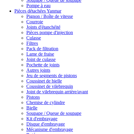
Soupape / Queue de soupape
Pompe à eau
Pièces détachées Yanmar
Pignon / Boîte de vitesse
Courroie
Joints d'étanchéité
Pièces pompe d'injection
Culasse
Filtres
Pack de filtration
Lame de fraise
Joint de culasse
Pochette de joints
Autres joints
Jeu de segments de pistons
Coussinet de bielle
Coussinet de vilebrequin
Joint de vilebrequin arrière/avant
Pistons
Chemise de cylindre
Bielle
Soupape / Queue de soupape
Kit d'embrayage
Disque d'embrayage
Mécanisme d'embrayage