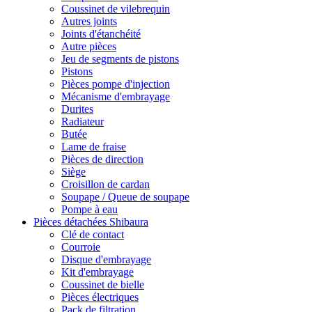
Coussinet de vilebrequin
Autres joints
Joints d'étanchéité
Autre pièces
Jeu de segments de pistons
Pistons
Pièces pompe d'injection
Mécanisme d'embrayage
Durites
Radiateur
Butée
Lame de fraise
Pièces de direction
Siège
Croisillon de cardan
Soupape / Queue de soupape
Pompe à eau
Pièces détachées Shibaura
Clé de contact
Courroie
Disque d'embrayage
Kit d'embrayage
Coussinet de bielle
Pièces électriques
Pack de filtration