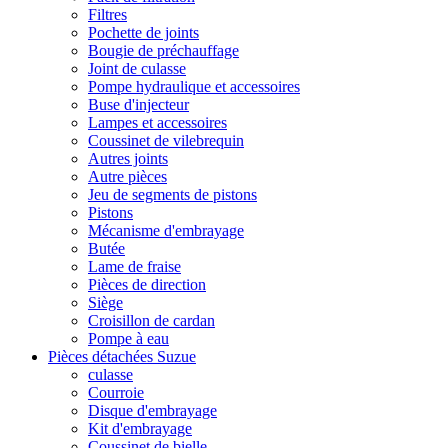
Filtres
Pochette de joints
Bougie de préchauffage
Joint de culasse
Pompe hydraulique et accessoires
Buse d'injecteur
Lampes et accessoires
Coussinet de vilebrequin
Autres joints
Autre pièces
Jeu de segments de pistons
Pistons
Mécanisme d'embrayage
Butée
Lame de fraise
Pièces de direction
Siège
Croisillon de cardan
Pompe à eau
Pièces détachées Suzue
culasse
Courroie
Disque d'embrayage
Kit d'embrayage
Coussinet de bielle