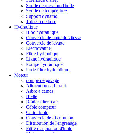
Solénoïde d'arrêt
Sonde de pression d'huile
Sonde de température
Support dynamo
Tableau de bord
Hydraulique
Bloc hydraulique
Couvercle de boîte de vitesse
Couvercle de levage
Electrovanne
Filtre hydraulique
Ligne hydraulique
Pompe hydraulique
Porte filtre hydraulique
Moteur
pompe de gavage
Alimention carburant
Arbre à cames
Bielle
Boîtier filtre à air
Câble compteur
Carter huile
Couvercle de distribution
Distribution de l'engrenage
Filtre d'aspiration d'huile