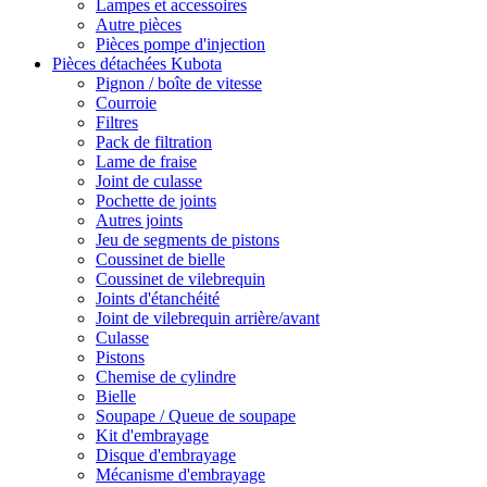
Lampes et accessoires
Autre pièces
Pièces pompe d'injection
Pièces détachées Kubota
Pignon / boîte de vitesse
Courroie
Filtres
Pack de filtration
Lame de fraise
Joint de culasse
Pochette de joints
Autres joints
Jeu de segments de pistons
Coussinet de bielle
Coussinet de vilebrequin
Joints d'étanchéité
Joint de vilebrequin arrière/avant
Culasse
Pistons
Chemise de cylindre
Bielle
Soupape / Queue de soupape
Kit d'embrayage
Disque d'embrayage
Mécanisme d'embrayage