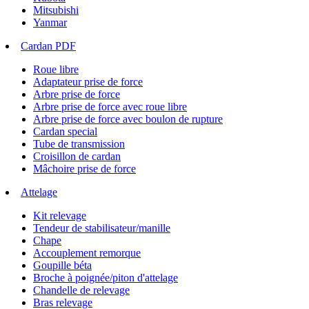
Mitsubishi
Yanmar
Cardan PDF
Roue libre
Adaptateur prise de force
Arbre prise de force
Arbre prise de force avec roue libre
Arbre prise de force avec boulon de rupture
Cardan special
Tube de transmission
Croisillon de cardan
Mâchoire prise de force
Attelage
Kit relevage
Tendeur de stabilisateur/manille
Chape
Accouplement remorque
Goupille béta
Broche à poignée/piton d'attelage
Chandelle de relevage
Bras relevage