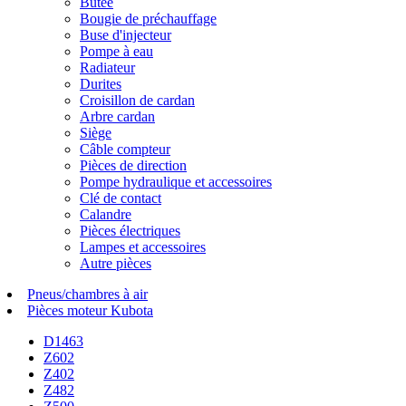
Butée
Bougie de préchauffage
Buse d'injecteur
Pompe à eau
Radiateur
Durites
Croisillon de cardan
Arbre cardan
Siège
Câble compteur
Pièces de direction
Pompe hydraulique et accessoires
Clé de contact
Calandre
Pièces électriques
Lampes et accessoires
Autre pièces
Pneus/chambres à air
Pièces moteur Kubota
D1463
Z602
Z402
Z482