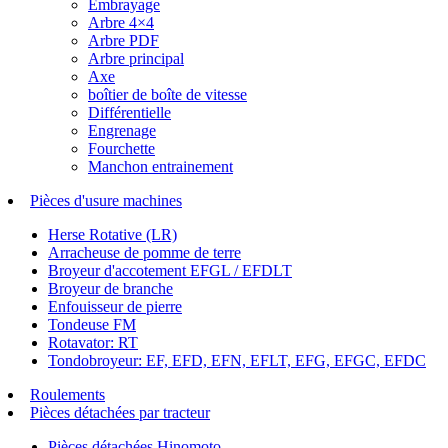
Embrayage
Arbre 4×4
Arbre PDF
Arbre principal
Axe
boîtier de boîte de vitesse
Différentielle
Engrenage
Fourchette
Manchon entrainement
Pièces d'usure machines
Herse Rotative (LR)
Arracheuse de pomme de terre
Broyeur d'accotement EFGL / EFDLT
Broyeur de branche
Enfouisseur de pierre
Tondeuse FM
Rotavator: RT
Tondobroyeur: EF, EFD, EFN, EFLT, EFG, EFGC, EFDC
Roulements
Pièces détachées par tracteur
Pièces détachées Hinomoto