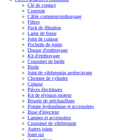
Clé de contact
Courroie
Câble compteur/embrayage
Filtres
Pack de filtration
Lame de fraise
Joint de culasse
Pochette de joints
Disque d'embrayage
Kit d'embrayage
Coussinet de bielle
Bielle
Joint de vilebrequin arrière/avant
Chemise de cylindre
Culasse
Pièces électriques
Kit de révision moteur
Bougie de préchauffage
Pompe hydraulique et accessoires
Buse d'injecteur
Lampes et accessoires
Coussinet de vilebrequin
Autres joints
Joint spi