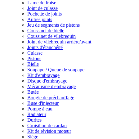
Lame de fraise
Joint de culasse
Pochette de joints
Autres joints
Jeu de segments de pistons
Coussinet de bielle
Coussinet de vilebrequin
Joint de vilebrequin arrière/avant
Joints d'étanchéité
Culasse
Pistons
Bielle
Soupape / Queue de soupape
Kit d'embrayage
Disque d'embrayage
Mécanisme d'embrayage
Butée
Bougie de préchauffage
Buse d'injecteur
Pompe à eau
Radiateur
Durites
Croisillon de cardan
Kit de révision moteur
Siège