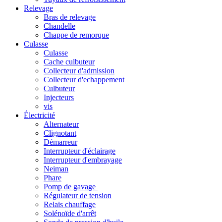
Relevage
Bras de relevage
Chandelle
Chappe de remorque
Culasse
Culasse
Cache culbuteur
Collecteur d'admission
Collecteur d'echappement
Culbuteur
Injecteurs
vis
Électricité
Alternateur
Clignotant
Démarreur
Interrupteur d'éclairage
Interrupteur d'embrayage
Neiman
Phare
Pomp de gavage
Régulateur de tension
Relais chauffage
Solénoïde d'arrêt