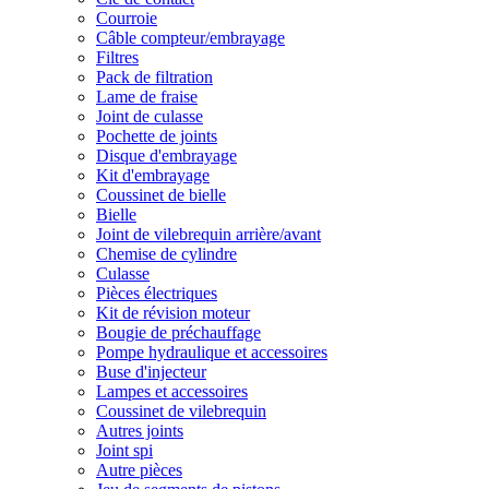
Courroie
Câble compteur/embrayage
Filtres
Pack de filtration
Lame de fraise
Joint de culasse
Pochette de joints
Disque d'embrayage
Kit d'embrayage
Coussinet de bielle
Bielle
Joint de vilebrequin arrière/avant
Chemise de cylindre
Culasse
Pièces électriques
Kit de révision moteur
Bougie de préchauffage
Pompe hydraulique et accessoires
Buse d'injecteur
Lampes et accessoires
Coussinet de vilebrequin
Autres joints
Joint spi
Autre pièces