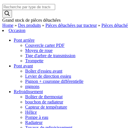
Recherche
de
produits
Grand stock de pièces détachées
Home
»
Des produits
»
Pièces détachées par tracteur
»
Pièces détaché
Occasion
Pont arrière
Couvercle carter PDF
Moyeu de roue
Tige d'arbre de transmission
Trompette
Pont avant
Boîter d'essieu avant
Levier de direction essieu
Pignon + couronne différentielle
pignons
Refroidissement
Boîtier de thermostat
bouchon de radiateur
Capteur de température
Hélice
Pompe à eau
Radiateur
Tuyaux de refroisissement