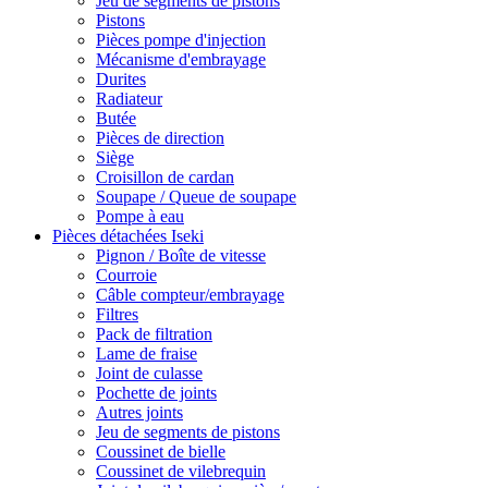
Jeu de segments de pistons
Pistons
Pièces pompe d'injection
Mécanisme d'embrayage
Durites
Radiateur
Butée
Pièces de direction
Siège
Croisillon de cardan
Soupape / Queue de soupape
Pompe à eau
Pièces détachées Iseki
Pignon / Boîte de vitesse
Courroie
Câble compteur/embrayage
Filtres
Pack de filtration
Lame de fraise
Joint de culasse
Pochette de joints
Autres joints
Jeu de segments de pistons
Coussinet de bielle
Coussinet de vilebrequin