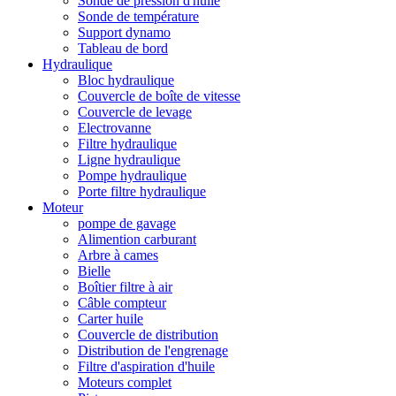
Sonde de pression d'huile
Sonde de température
Support dynamo
Tableau de bord
Hydraulique
Bloc hydraulique
Couvercle de boîte de vitesse
Couvercle de levage
Electrovanne
Filtre hydraulique
Ligne hydraulique
Pompe hydraulique
Porte filtre hydraulique
Moteur
pompe de gavage
Alimention carburant
Arbre à cames
Bielle
Boîtier filtre à air
Câble compteur
Carter huile
Couvercle de distribution
Distribution de l'engrenage
Filtre d'aspiration d'huile
Moteurs complet