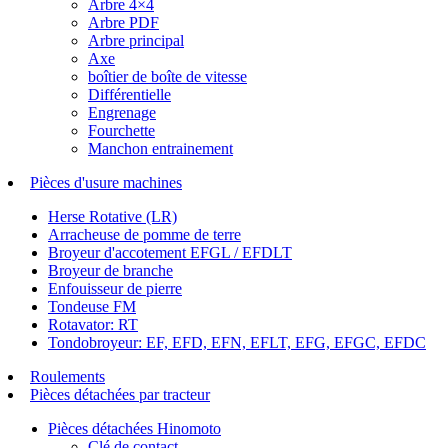
Arbre 4×4
Arbre PDF
Arbre principal
Axe
boîtier de boîte de vitesse
Différentielle
Engrenage
Fourchette
Manchon entrainement
Pièces d'usure machines
Herse Rotative (LR)
Arracheuse de pomme de terre
Broyeur d'accotement EFGL / EFDLT
Broyeur de branche
Enfouisseur de pierre
Tondeuse FM
Rotavator: RT
Tondobroyeur: EF, EFD, EFN, EFLT, EFG, EFGC, EFDC
Roulements
Pièces détachées par tracteur
Pièces détachées Hinomoto
Clé de contact