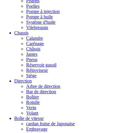
Pistons
Poelies
Pompe à injection
Pompe à huile
Système d'huile
Vilebrequin
Chassis
Calandre
Carénage
Châssis
Jantes
Pneus
Réservoir gasoil
Rétroviseur
Siège
Direction
Arbre de direction
Bar de direction
Boîtier
Rotulle
Verin
Volant
Boîte de vitesse
cardan fraise de Japonaise
Embrayage