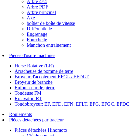
Arbre 4×4
Arbre PDF
Arbre principal
Axe
boîtier de boîte de vitesse
Différentielle
Engrenage
Fourchette
Manchon entrainement
Pièces d'usure machines
Herse Rotative (LR)
Arracheuse de pomme de terre
Broyeur d'accotement EFGL / EFDLT
Broyeur de branche
Enfouisseur de pierre
Tondeuse FM
Rotavator: RT
Tondobroyeur: EF, EFD, EFN, EFLT, EFG, EFGC, EFDC
Roulements
Pièces détachées par tracteur
Pièces détachées Hinomoto
Clé de contact