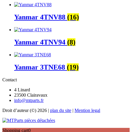
Yanmar 4TNV88
(16)
Yanmar 4TNV94
(8)
Yanmar 3TNE68
(19)
Contact
4 Linard
23500 Clairavaux
info@mtparts.fr
Droit d’auteur (©) 2026 |
plan du site
|
Mention legal
Shopping cart
0