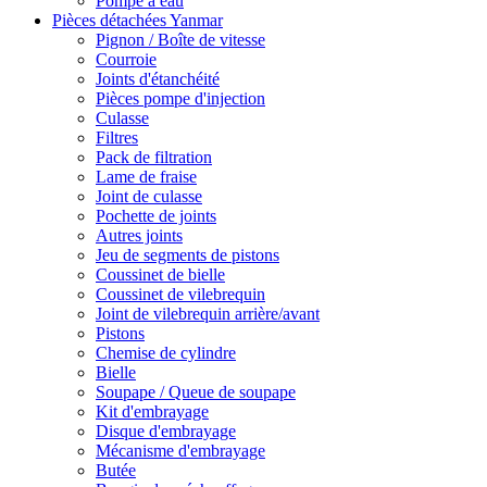
Pompe à eau
Pièces détachées Yanmar
Pignon / Boîte de vitesse
Courroie
Joints d'étanchéité
Pièces pompe d'injection
Culasse
Filtres
Pack de filtration
Lame de fraise
Joint de culasse
Pochette de joints
Autres joints
Jeu de segments de pistons
Coussinet de bielle
Coussinet de vilebrequin
Joint de vilebrequin arrière/avant
Pistons
Chemise de cylindre
Bielle
Soupape / Queue de soupape
Kit d'embrayage
Disque d'embrayage
Mécanisme d'embrayage
Butée