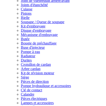
Joint de vilebrequin arrière/avant
Joints d'étanchéité
Culasse
Pistons
Bielle
Soupape / Queue de soupape
Kit d'embrayage
Disque d'embrayage
Mécanisme d'embrayage
Butée
Bougie de préchauffage
Buse d'injecteur
Pompe à eau
Radiateur
Durites
Croisillon de cardan
Arbre cardan
Kit de révision moteur
Siège
Pièces de direction
Pompe hydraulique et accessoires
Clé de contact
Calandre
Pièces électriques
Lampes et accessoires