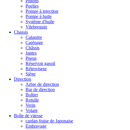
Pistons
Poelies
Pompe à injection
Pompe à huile
Système d'huile
Vilebrequin
Chassis
Calandre
Carénage
Châssis
Jantes
Pneus
Réservoir gasoil
Rétroviseur
Siège
Direction
Arbre de direction
Bar de direction
Boîtier
Rotulle
Verin
Volant
Boîte de vitesse
cardan fraise de Japonaise
Embrayage