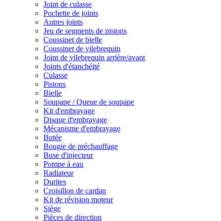
Joint de culasse
Pochette de joints
Autres joints
Jeu de segments de pistons
Coussinet de bielle
Coussinet de vilebrequin
Joint de vilebrequin arrière/avant
Joints d'étanchéité
Culasse
Pistons
Bielle
Soupape / Queue de soupape
Kit d'embrayage
Disque d'embrayage
Mécanisme d'embrayage
Butée
Bougie de préchauffage
Buse d'injecteur
Pompe à eau
Radiateur
Durites
Croisillon de cardan
Kit de révision moteur
Siège
Pièces de direction