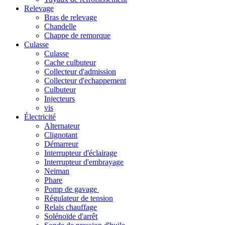
Relevage
Bras de relevage
Chandelle
Chappe de remorque
Culasse
Culasse
Cache culbuteur
Collecteur d'admission
Collecteur d'echappement
Culbuteur
Injecteurs
vis
Électricité
Alternateur
Clignotant
Démarreur
Interrupteur d'éclairage
Interrupteur d'embrayage
Neiman
Phare
Pomp de gavage
Régulateur de tension
Relais chauffage
Solénoïde d'arrêt