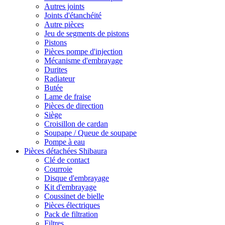
Autres joints
Joints d'étanchéité
Autre pièces
Jeu de segments de pistons
Pistons
Pièces pompe d'injection
Mécanisme d'embrayage
Durites
Radiateur
Butée
Lame de fraise
Pièces de direction
Siège
Croisillon de cardan
Soupape / Queue de soupape
Pompe à eau
Pièces détachées Shibaura
Clé de contact
Courroie
Disque d'embrayage
Kit d'embrayage
Coussinet de bielle
Pièces électriques
Pack de filtration
Filtres