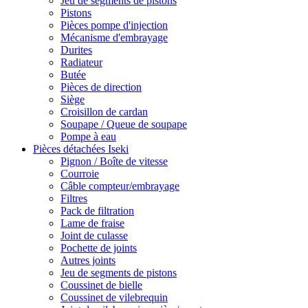
Jeu de segments de pistons
Pistons
Pièces pompe d'injection
Mécanisme d'embrayage
Durites
Radiateur
Butée
Pièces de direction
Siège
Croisillon de cardan
Soupape / Queue de soupape
Pompe à eau
Pièces détachées Iseki
Pignon / Boîte de vitesse
Courroie
Câble compteur/embrayage
Filtres
Pack de filtration
Lame de fraise
Joint de culasse
Pochette de joints
Autres joints
Jeu de segments de pistons
Coussinet de bielle
Coussinet de vilebrequin