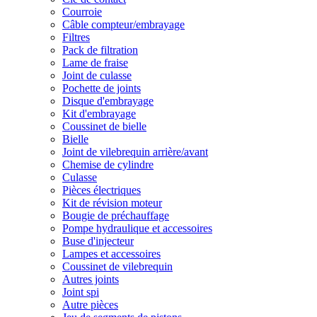
Courroie
Câble compteur/embrayage
Filtres
Pack de filtration
Lame de fraise
Joint de culasse
Pochette de joints
Disque d'embrayage
Kit d'embrayage
Coussinet de bielle
Bielle
Joint de vilebrequin arrière/avant
Chemise de cylindre
Culasse
Pièces électriques
Kit de révision moteur
Bougie de préchauffage
Pompe hydraulique et accessoires
Buse d'injecteur
Lampes et accessoires
Coussinet de vilebrequin
Autres joints
Joint spi
Autre pièces