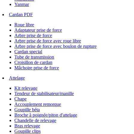
Yanmar
Cardan PDF
Roue libre
Adaptateur prise de force
Arbre prise de force
Arbre prise de force avec roue libre
Arbre prise de force avec boulon de rupture
Cardan special
Tube de transmission
Croisillon de cardan
Mâchoire prise de force
Attelage
Kit relevage
Tendeur de stabilisateur/manille
Chape
Accouplement remorque
Goupille béta
Broche à poignée/piton d'attelage
Chandelle de relevage
Bras relevage
Goupille clips