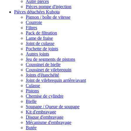
Autre pièces
Pièces pompe d'injection
Pièces détachées Kubota
Pignon / boîte de vitesse
Courroie
Filtres
Pack de filtration
Lame de fraise
Joint de culasse
Pochette de joints
Autres joints
Jeu de segments de pistons
Coussinet de bielle
Coussinet de vilebrequin
Joints d'étanchéité
Joint de vilebrequin arrière/avant
Culasse
Pistons
Chemise de cylindre
Bielle
Soupape / Queue de soupape
Kit d'embrayage
Disque d'embrayage
Mécanisme d'embrayage
Butée