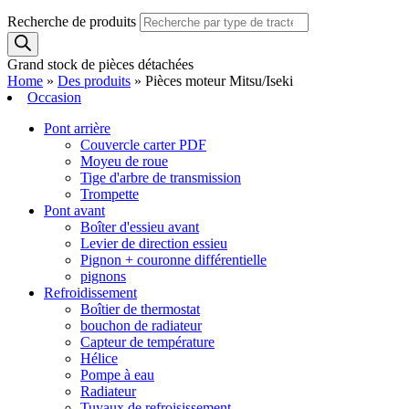
Recherche de produits
Grand stock de pièces détachées
Home
»
Des produits
»
Pièces moteur Mitsu/Iseki
Occasion
Pont arrière
Couvercle carter PDF
Moyeu de roue
Tige d'arbre de transmission
Trompette
Pont avant
Boîter d'essieu avant
Levier de direction essieu
Pignon + couronne différentielle
pignons
Refroidissement
Boîtier de thermostat
bouchon de radiateur
Capteur de température
Hélice
Pompe à eau
Radiateur
Tuyaux de refroisissement