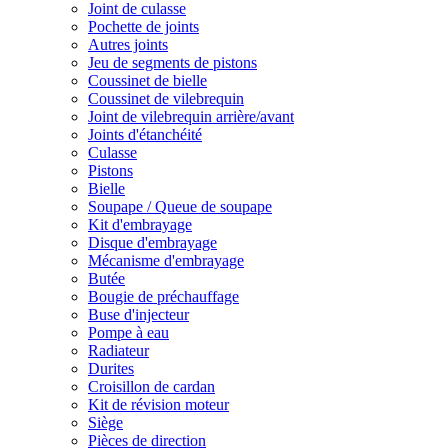
Joint de culasse
Pochette de joints
Autres joints
Jeu de segments de pistons
Coussinet de bielle
Coussinet de vilebrequin
Joint de vilebrequin arrière/avant
Joints d'étanchéité
Culasse
Pistons
Bielle
Soupape / Queue de soupape
Kit d'embrayage
Disque d'embrayage
Mécanisme d'embrayage
Butée
Bougie de préchauffage
Buse d'injecteur
Pompe à eau
Radiateur
Durites
Croisillon de cardan
Kit de révision moteur
Siège
Pièces de direction