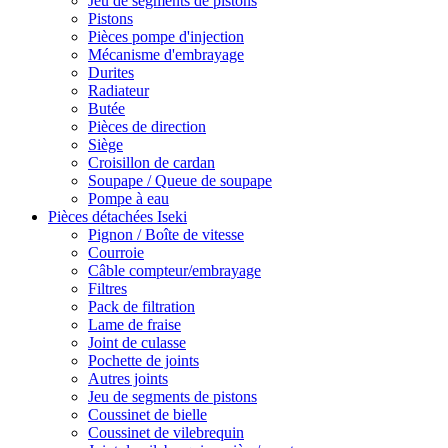
Jeu de segments de pistons
Pistons
Pièces pompe d'injection
Mécanisme d'embrayage
Durites
Radiateur
Butée
Pièces de direction
Siège
Croisillon de cardan
Soupape / Queue de soupape
Pompe à eau
Pièces détachées Iseki
Pignon / Boîte de vitesse
Courroie
Câble compteur/embrayage
Filtres
Pack de filtration
Lame de fraise
Joint de culasse
Pochette de joints
Autres joints
Jeu de segments de pistons
Coussinet de bielle
Coussinet de vilebrequin