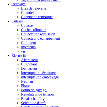
Relevage
Bras de relevage
Chandelle
Chappe de remorque
Culasse
Culasse
Cache culbuteur
Collecteur d'admission
Collecteur d'echappement
Culbuteur
Injecteurs
vis
Électricité
Alternateur
Clignotant
Démarreur
Interrupteur d'éclairage
Interrupteur d'embrayage
Neiman
Phare
Pomp de gavage
Régulateur de tension
Relais chauffage
Solénoïde d'arrêt