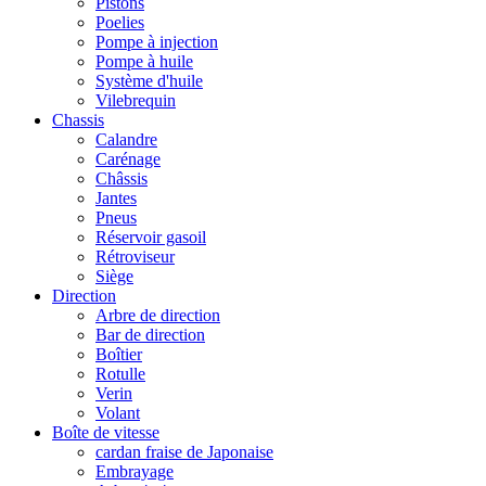
Pistons
Poelies
Pompe à injection
Pompe à huile
Système d'huile
Vilebrequin
Chassis
Calandre
Carénage
Châssis
Jantes
Pneus
Réservoir gasoil
Rétroviseur
Siège
Direction
Arbre de direction
Bar de direction
Boîtier
Rotulle
Verin
Volant
Boîte de vitesse
cardan fraise de Japonaise
Embrayage