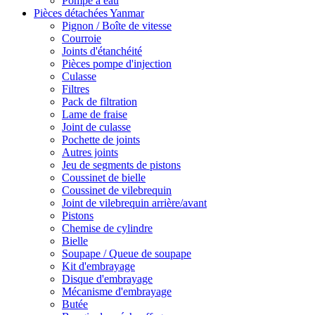
Pompe à eau
Pièces détachées Yanmar
Pignon / Boîte de vitesse
Courroie
Joints d'étanchéité
Pièces pompe d'injection
Culasse
Filtres
Pack de filtration
Lame de fraise
Joint de culasse
Pochette de joints
Autres joints
Jeu de segments de pistons
Coussinet de bielle
Coussinet de vilebrequin
Joint de vilebrequin arrière/avant
Pistons
Chemise de cylindre
Bielle
Soupape / Queue de soupape
Kit d'embrayage
Disque d'embrayage
Mécanisme d'embrayage
Butée