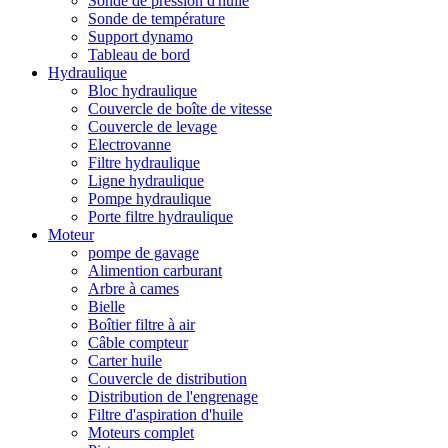
Sonde de pression d'huile
Sonde de température
Support dynamo
Tableau de bord
Hydraulique
Bloc hydraulique
Couvercle de boîte de vitesse
Couvercle de levage
Electrovanne
Filtre hydraulique
Ligne hydraulique
Pompe hydraulique
Porte filtre hydraulique
Moteur
pompe de gavage
Alimention carburant
Arbre à cames
Bielle
Boîtier filtre à air
Câble compteur
Carter huile
Couvercle de distribution
Distribution de l'engrenage
Filtre d'aspiration d'huile
Moteurs complet