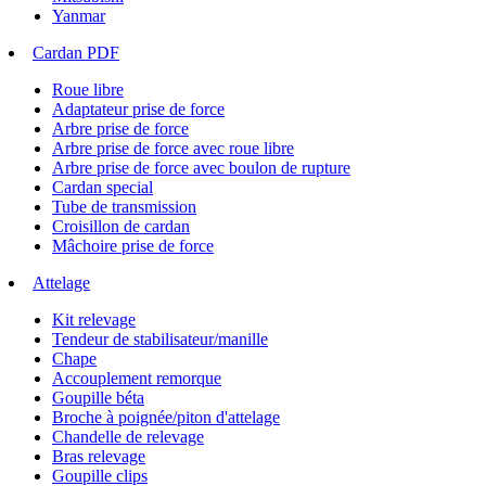
Yanmar
Cardan PDF
Roue libre
Adaptateur prise de force
Arbre prise de force
Arbre prise de force avec roue libre
Arbre prise de force avec boulon de rupture
Cardan special
Tube de transmission
Croisillon de cardan
Mâchoire prise de force
Attelage
Kit relevage
Tendeur de stabilisateur/manille
Chape
Accouplement remorque
Goupille béta
Broche à poignée/piton d'attelage
Chandelle de relevage
Bras relevage
Goupille clips