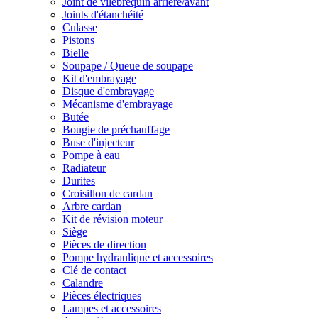
Joint de vilebrequin arrière/avant
Joints d'étanchéité
Culasse
Pistons
Bielle
Soupape / Queue de soupape
Kit d'embrayage
Disque d'embrayage
Mécanisme d'embrayage
Butée
Bougie de préchauffage
Buse d'injecteur
Pompe à eau
Radiateur
Durites
Croisillon de cardan
Arbre cardan
Kit de révision moteur
Siège
Pièces de direction
Pompe hydraulique et accessoires
Clé de contact
Calandre
Pièces électriques
Lampes et accessoires