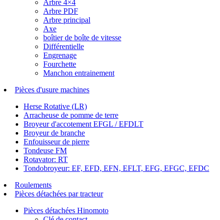
Arbre 4×4
Arbre PDF
Arbre principal
Axe
boîtier de boîte de vitesse
Différentielle
Engrenage
Fourchette
Manchon entrainement
Pièces d'usure machines
Herse Rotative (LR)
Arracheuse de pomme de terre
Broyeur d'accotement EFGL / EFDLT
Broyeur de branche
Enfouisseur de pierre
Tondeuse FM
Rotavator: RT
Tondobroyeur: EF, EFD, EFN, EFLT, EFG, EFGC, EFDC
Roulements
Pièces détachées par tracteur
Pièces détachées Hinomoto
Clé de contact