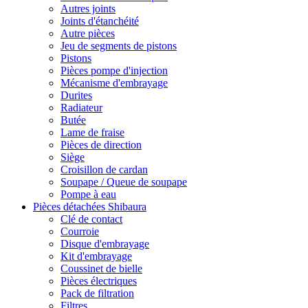
Autres joints
Joints d'étanchéité
Autre pièces
Jeu de segments de pistons
Pistons
Pièces pompe d'injection
Mécanisme d'embrayage
Durites
Radiateur
Butée
Lame de fraise
Pièces de direction
Siège
Croisillon de cardan
Soupape / Queue de soupape
Pompe à eau
Pièces détachées Shibaura
Clé de contact
Courroie
Disque d'embrayage
Kit d'embrayage
Coussinet de bielle
Pièces électriques
Pack de filtration
Filtres