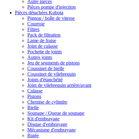
Autre pièces
Pièces pompe d'injection
Pièces détachées Kubota
Pignon / boîte de vitesse
Courroie
Filtres
Pack de filtration
Lame de fraise
Joint de culasse
Pochette de joints
Autres joints
Jeu de segments de pistons
Coussinet de bielle
Coussinet de vilebrequin
Joints d'étanchéité
Joint de vilebrequin arrière/avant
Culasse
Pistons
Chemise de cylindre
Bielle
Soupape / Queue de soupape
Kit d'embrayage
Disque d'embrayage
Mécanisme d'embrayage
Butée