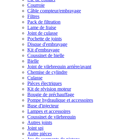
Courroie
Câble compteur/embrayage
Filtres
Pack de filtration
Lame de fraise
Joint de culasse
Pochette de joints
Disque d'embrayage
Kit d'embrayage
Coussinet de bielle
Bielle
Joint de vilebrequin arrière/avant
Chemise de cylindre
Culasse
Pièces électriques
Kit de révision moteur
Bougie de préchauffage
Pompe hydraulique et accessoires
Buse d'injecteur
Lampes et accessoires
Coussinet de vilebrequin
Autres joints
Joint spi
Autre pièces