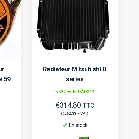
ur
Radiateur Mitsubishi D
e 59
series
PN587 code: RAD013...
€
314,80
TTC
(
€
262,33
+ VAT)
En stock