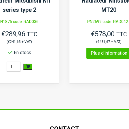
ateur Mitsubishi MT
Radiateur Mitsubi
series type 2
MT20
N1875 code: RAD036...
PN2699 code: RAD042..
€
289,96
€
578,00
TTC
TTC
(
€
241,63
+ VAT)
(
€
481,67
+ VAT)
En stock
Plus d'information
quantité
de
Radiateur
Mitsubishi
MT
series
type
CONTACT