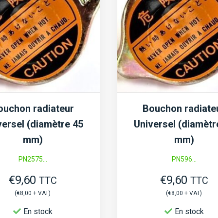
ouchon radiateur
Bouchon radiate
versel (diamètre 45
Universel (diamètr
mm)
mm)
PN2575...
PN596...
€
9,60
€
9,60
TTC
TTC
(
€
8,00
+ VAT)
(
€
8,00
+ VAT)
En stock
En stock