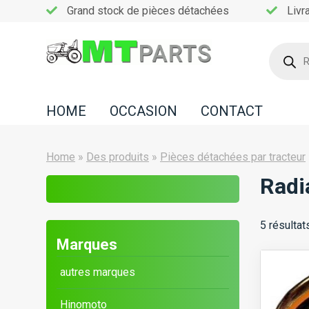
Grand stock de pièces détachées
Livr
Recherc
de
Home
produits
Occasion
HOME
OCCASION
CONTACT
Contact
Home
»
Des produits
»
Pièces détachées par tracteur
Radi
5 résultat
Marques
autres marques
Hinomoto