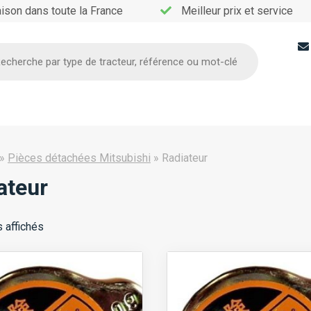
aison dans toute la France
Meilleur prix et service
he
»
Pièces détachées Mitsubishi
»
Radiateur
ateur
s affichés