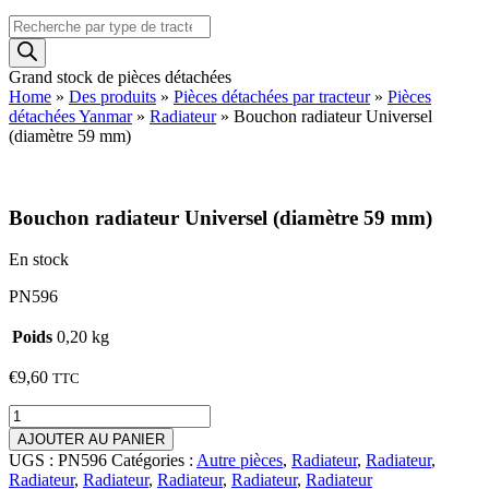
Recherche
de
produits
Grand stock de pièces détachées
Home
»
Des produits
»
Pièces détachées par tracteur
»
Pièces
détachées Yanmar
»
Radiateur
»
Bouchon radiateur Universel
(diamètre 59 mm)
Bouchon radiateur Universel (diamètre 59 mm)
En stock
PN596
Poids
0,20 kg
€
9,60
TTC
quantité
de
AJOUTER AU PANIER
Bouchon
UGS :
PN596
Catégories :
Autre pièces
,
Radiateur
,
Radiateur
,
radiateur
Radiateur
,
Radiateur
,
Radiateur
,
Radiateur
,
Radiateur