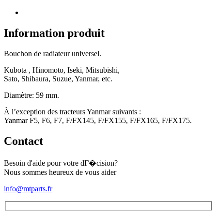
Universel
(diamètre
59
mm)
Information produit
Bouchon de radiateur universel.
Kubota , Hinomoto, Iseki, Mitsubishi,
Sato, Shibaura, Suzue, Yanmar, etc.
Diamètre: 59 mm.
À l’exception des tracteurs Yanmar suivants :
Yanmar F5, F6, F7, F/FX145, F/FX155, F/FX165, F/FX175.
Contact
Besoin d'aide pour votre dГ�cision?
Nous sommes heureux de vous aider
info@mtparts.fr