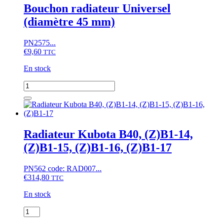
Bouchon radiateur Universel
(diamètre 45 mm)
PN2575...
€
9,60
TTC
En stock
quantité
de
Bouchon
radiateur
Universel
(diamètre
Radiateur Kubota B40, (Z)B1-14,
45
(Z)B1-15, (Z)B1-16, (Z)B1-17
mm)
PN562 code: RAD007...
€
314,80
TTC
En stock
quantité
de