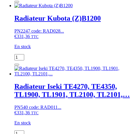
Radiateur
Kubota
B40,
Radiateur Kubota (Z)B1200
(Z)B1-
14,
PN2247 code: RAD028...
(Z)B1-
€
331,36
15,
TTC
(Z)B1-
En stock
16,
(Z)B1-
quantité
17
de
Radiateur
Kubota
(Z)B1200
Radiateur Iseki TE4270, TE4350,
TL1900, TL1901, TL2100, TL2101,…
PN540 code: RAD011...
€
331,36
TTC
En stock
quantité