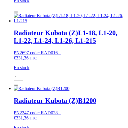
En stock
quantité
de
Radiateur
Kubota
A15,
Radiateur Kubota (Z)L1-18, L1-20,
A17,
L1-22, L1-24, L1-26, L1-215
A19
PN2697 code: RAD016...
€
331,36
TTC
En stock
quantité
de
Radiateur
Kubota
(Z)L1-
Radiateur Kubota (Z)B1200
18,
L1-
PN2247 code: RAD028...
20,
€
331,36
L1-
TTC
22,
En stock