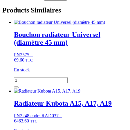
Products Similaires
Bouchon radiateur Universel
(diamètre 45 mm)
PN2575...
€
9,60
TTC
En stock
quantité
de
Bouchon
radiateur
Universel
Radiateur Kubota A15, A17, A19
(diamètre
45
PN2248 code: RAD037...
mm)
€
463,60
TTC