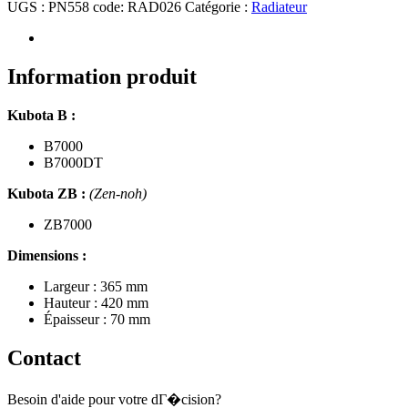
Radiateur
UGS :
PN558 code: RAD026
Catégorie :
Radiateur
Kubota
(Z)B7000
Information produit
Kubota B :
B7000
B7000DT
Kubota ZB :
(Zen-noh)
ZB7000
Dimensions :
Largeur : 365 mm
Hauteur : 420 mm
Épaisseur : 70 mm
Contact
Besoin d'aide pour votre dГ�cision?