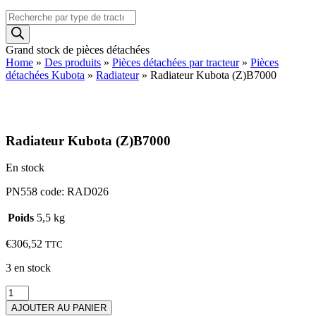
Recherche
de
produits
Grand stock de pièces détachées
Home
»
Des produits
»
Pièces détachées par tracteur
»
Pièces
détachées Kubota
»
Radiateur
»
Radiateur Kubota (Z)B7000
Radiateur Kubota (Z)B7000
En stock
PN558 code: RAD026
Poids
5,5 kg
€
306,52
TTC
3 en stock
quantité
de
AJOUTER AU PANIER