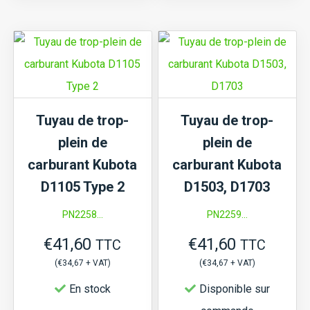
de
de
trop-
trop-
plein
plein
de
de
carburant
carburant
Tuyau de trop-
Tuyau de trop-
Kubota
Kubota
plein de
plein de
A,
B,
carburant Kubota
carburant Kubota
B,
B1,
D1105 Type 2
D1503, D1703
GB,
Moteur
PN2258...
PN2259...
Moteur
D850,
€
41,60
€
41,60
D662,
D950
TTC
TTC
(
€
34,67
+ VAT)
(
€
34,67
+ VAT)
D722,
D782
En stock
Disponible sur