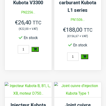
Kubota V3300
carburant Kubota
B1,
L1 series
PN2256...
L,
PN1506...
€
26,40
XB,
TTC
€
188,00
moteur
(
€
22,00
+ VAT)
TTC
(
€
156,67
+ VAT)
D750…
En stock
En stock
quantité
quantité
de
de
Buse
Injecteur
d'injecteur
de
Kubota
carburant
V3300
Kubota
L1
Injecteur Kubota
Joint cuivre