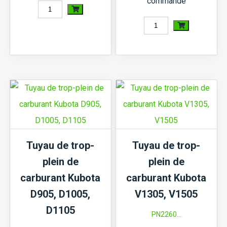
commande
quantité
de
quantité
Tuyau
de
de
Tuyau
trop-
de
plein
trop-
de
plein
carburant
de
Kubota
carburant
Tuyau de trop-
Tuyau de trop-
D1105
Kubota
plein de
plein de
Type
D1503,
carburant Kubota
carburant Kubota
2
D1703
D905, D1005,
V1305, V1505
D1105
PN2260...