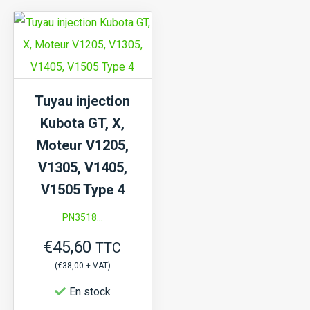
injection
injection
Kubota
Kubota
A,
A,
B,
B,
GB,
GB,
Tuyau injection
GT,
GT,
Kubota GT, X,
X,
X,
Moteur V1205,
Moteur
Moteur
V1305, V1405,
D905...
D905...
V1505 Type 4
Type
Type
PN3518...
2
3
€
45,60
TTC
(
€
38,00
+ VAT)
En stock