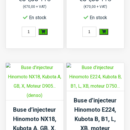
(
€
70,00
+ VAT)
(
€
70,00
+ VAT)
En stock
En stock
quantité
quantité
de
de
Injecteur
Injecteur
Kubota
Kubota
A,
GL,
GB20,
Moteur
X20,
D1403,
Moteur
D1463,
Buse d’injecteur
D905,
D1503,
Buse d’injecteur
Hinomoto E224,
D1005,
D1703,
Hinomoto NX18,
Kubota B, B1, L,
D1105,
V1903,
Kubota A, GB, X,
XB, moteur