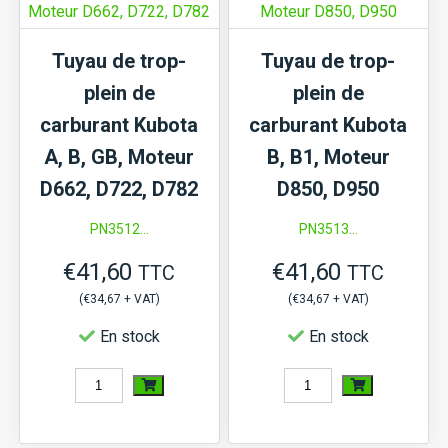
Kubota
de
Type
carburant
Tuyau de trop-
Tuyau de trop-
2
D902
plein de
plein de
carburant Kubota
carburant Kubota
A, B, GB, Moteur
B, B1, Moteur
D662, D722, D782
D850, D950
PN3512...
PN3513...
€
41,60
€
41,60
TTC
TTC
(
€
34,67
+ VAT)
(
€
34,67
+ VAT)
En stock
En stock
quantité
quantité
de
de
Tuyau
Tuyau