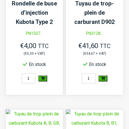
Rondelle de buse
Tuyau de trop-
XB,
1
d’injection
plein de
moteur
Kubota Type 2
carburant D902
D750...
PN1507...
PN3128...
€
4,00
€
41,60
TTC
TTC
(
€
3,33
+ VAT)
(
€
34,67
+ VAT)
En stock
En stock
quantité
quantité
de
de
Rondelle
Tuyau
de
de
buse
trop-
d'injection
plein