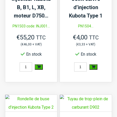
series
B, B1, L, XB,
d’injection
moteur D750…
Kubota Type 1
PN1503 code: INJ001...
PN1504...
€
55,20
€
4,00
TTC
TTC
(
€
46,00
+ VAT)
(
€
3,33
+ VAT)
En stock
En stock
quantité
quantité
de
de
Injecteur
Joint
Kubota
cuivre
B,
d'injection
B1,
Kubota
L,
Type