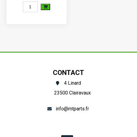
quantité
de
Tuyau
injection
Kubota
GT,
X,
CONTACT
Moteur
4 Linard
V1205,
23500 Clairavaux
V1305,
V1405,
info@mtparts.fr
V1505
Type
4