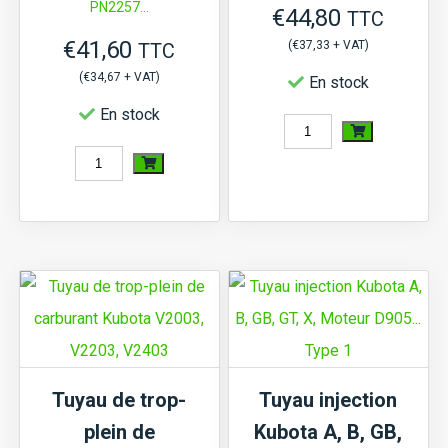
PN2257...
€
44,80
TTC
€
41,60
(
€
37,33
+ VAT)
TTC
(
€
34,67
+ VAT)
En stock
En stock
quantité
quantité
de
de
Tuyau
Tuyau
de
de
trop-
trop-
plein
plein
de
de
carburant
carburant
Kubota
Tuyau de trop-
Tuyau injection
Kubota
V1305,
plein de
Kubota A, B, GB,