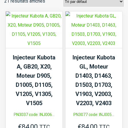
21 résultats affichés
Injecteur Kubota
Injecteur Kubota
A, GB20, X20,
GL, Moteur
Moteur D905,
D1403, D1463,
D1005, D1105,
D1503, D1703,
V1205, V1305,
V1903, V2003,
V1505
V2203, V2403
PN3037 code: INJ006...
PN3077 code: INJ005...
€
84,00
€
84,00
TTC
TTC