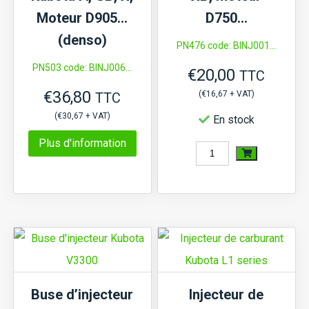
V1205,
V2003,
Moteur D905…
D750…
V1305,
V2203,
(denso)
PN476 code: BINJ001...
V1505
V2403
PN503 code: BINJ006...
€
20,00
TTC
€
36,80
(
€
16,67
+ VAT)
TTC
(
€
30,67
+ VAT)
En stock
Plus d'information
quantité
de
Buse
d'injecteur
Hinomoto
E224,
Kubota
Buse d’injecteur
Injecteur de
B,