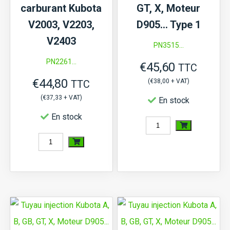
D905,
V1505
carburant Kubota
GT, X, Moteur
D1005,
V2003, V2203,
D905… Type 1
D1105
V2403
PN3515...
PN2261...
€
45,60
TTC
€
44,80
(
€
38,00
+ VAT)
TTC
(
€
37,33
+ VAT)
En stock
En stock
quantité
quantité
de
de
Tuyau
Tuyau
injection
de
Kubota
trop-
A,
plein
B,