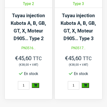
de
GB,
carburant
GT,
Tuyau injection
Tuyau injection
Kubota
X,
Kubota A, B, GB,
Kubota A, B, GB,
V2003,
Moteur
GT, X, Moteur
GT, X, Moteur
V2203,
D905...
D905… Type 2
D905… Type 3
V2403
Type
PN3516...
PN3517...
1
€
45,60
€
45,60
TTC
TTC
(
€
38,00
+ VAT)
(
€
38,00
+ VAT)
En stock
En stock
quantité
quantité
de
de
Tuyau
Tuyau