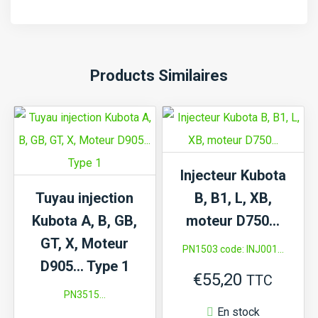
Products Similaires
Injecteur Kubota
Tuyau injection
B, B1, L, XB,
Kubota A, B, GB,
moteur D750…
GT, X, Moteur
PN1503 code: INJ001...
D905… Type 1
€
55,20
TTC
PN3515...
En stock