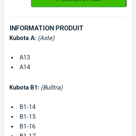
cuivre
d'injection
Kubota
INFORMATION PRODUIT
Type
Kubota A:
(Aste)
1
A13
A14
Kubota B1:
(Bulltra)
B1-14
B1-15
B1-16
B1-17