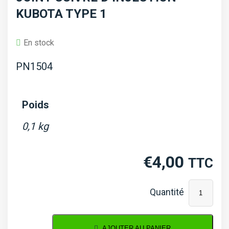
KUBOTA TYPE 1
En stock
PN1504
Poids
0,1 kg
€
4,00
TTC
quantité
de
Joint
AJOUTER AU PANIER