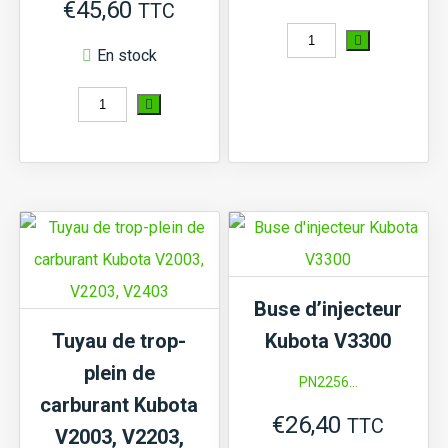
€
45,60
TTC
quantité
En stock
de
quantité
Injecteur
de
Kubota
Tuyau
B,
injection
B1,
Kubota
L,
A,
XB,
B,
moteur
Buse d’injecteur
GB,
D750...
Tuyau de trop-
Kubota V3300
GT,
plein de
PN2256...
X,
carburant Kubota
€
26,40
Moteur
TTC
V2003, V2203,