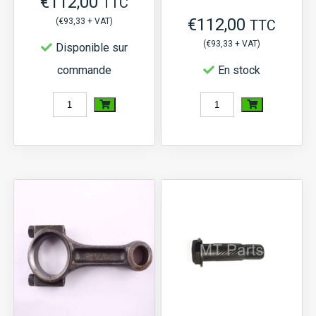
€
112,00
TTC
€
112,00
(
€
93,33
+ VAT)
TTC
(
€
93,33
+ VAT)
Disponible sur
commande
En stock
quantité
quantité
de
de
Bielle
Bielle
Yanmar
Yanmar
YM
YM
series,
series,
moteur
moteur
2TR15,
2TR16,
3T80
2TR17,
2TR20,