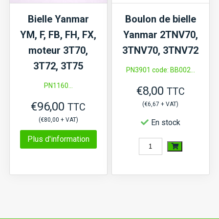
2T90,
Bielle Yanmar
Boulon de bielle
3T84,
YM, F, FB, FH, FX,
Yanmar 2TNV70,
3T90
moteur 3T70,
3TNV70, 3TNV72
3T72, 3T75
PN3901 code: BB002...
PN1160...
€
8,00
TTC
€
96,00
(
€
6,67
+ VAT)
TTC
(
€
80,00
+ VAT)
En stock
Plus d'information
quantité
de
Boulon
de
bielle