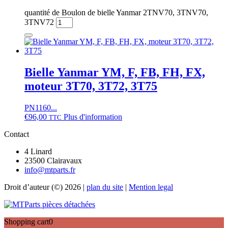
quantité de Boulon de bielle Yanmar 2TNV70, 3TNV70,
3TNV72
Bielle Yanmar YM, F, FB, FH, FX,
moteur 3T70, 3T72, 3T75
PN1160...
€
96,00
Plus d'information
TTC
Contact
4 Linard
23500 Clairavaux
info@mtparts.fr
Droit d’auteur (©) 2026 |
plan du site
|
Mention legal
Shopping cart
0