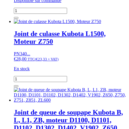
Disponible sur commande
Z750,
Z751,
quantité
D1100,
de
D1102,
Joint
V1500,
carter
V1501,
Kubota
Joint de culasse Kubota L1500,
V1502
B7000,
Moteur Z750
L1500,
L1501,
L1511,
PN340...
L1801,
€
28,00
TTC
(
€
23,33
+ VAT)
moteur
Z650,
En stock
Z750,
Z751,
quantité
Z851
de
Joint
de
culasse
Kubota
L1500,
Joint de queue de soupape Kubota B,
Moteur
L, L1, ZB, moteur D1100, D1101,
Z750
D1102, D1302, D1402, V1902, Z650,