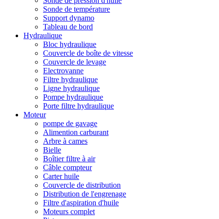
Sonde de pression d'huile
Sonde de température
Support dynamo
Tableau de bord
Hydraulique
Bloc hydraulique
Couvercle de boîte de vitesse
Couvercle de levage
Electrovanne
Filtre hydraulique
Ligne hydraulique
Pompe hydraulique
Porte filtre hydraulique
Moteur
pompe de gavage
Alimention carburant
Arbre à cames
Bielle
Boîtier filtre à air
Câble compteur
Carter huile
Couvercle de distribution
Distribution de l'engrenage
Filtre d'aspiration d'huile
Moteurs complet