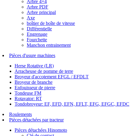
Arbre 4×4
Arbre PDF
Arbre principal
Axe
boîtier de boîte de vitesse
Différentielle
Engrenage
Fourchette
Manchon entrainement
Pièces d'usure machines
Herse Rotative (LR)
Arracheuse de pomme de terre
Broyeur d'accotement EFGL / EFDLT
Broyeur de branche
Enfouisseur de pierre
Tondeuse FM
Rotavator: RT
Tondobroyeur: EF, EFD, EFN, EFLT, EFG, EFGC, EFDC
Roulements
Pièces détachées par tracteur
Pièces détachées Hinomoto
Clé de contact