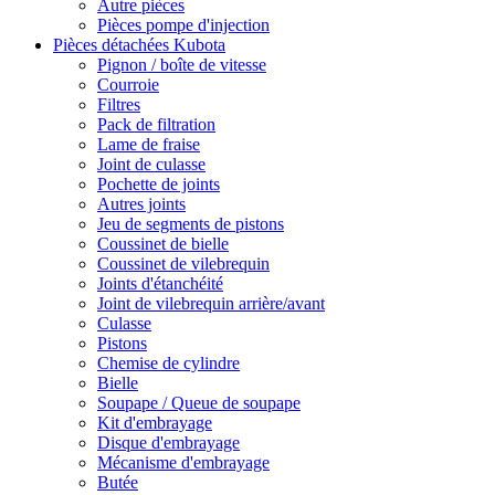
Autre pièces
Pièces pompe d'injection
Pièces détachées Kubota
Pignon / boîte de vitesse
Courroie
Filtres
Pack de filtration
Lame de fraise
Joint de culasse
Pochette de joints
Autres joints
Jeu de segments de pistons
Coussinet de bielle
Coussinet de vilebrequin
Joints d'étanchéité
Joint de vilebrequin arrière/avant
Culasse
Pistons
Chemise de cylindre
Bielle
Soupape / Queue de soupape
Kit d'embrayage
Disque d'embrayage
Mécanisme d'embrayage
Butée