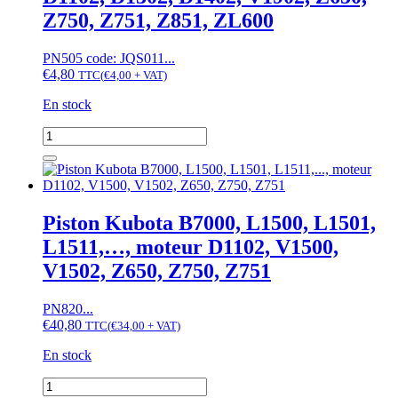
Z750, Z751, Z851, ZL600
PN505 code: JQS011...
€
4,80
TTC
(
€
4,00
+ VAT)
En stock
quantité
de
Joint
de
queue
de
Piston Kubota B7000, L1500, L1501,
soupape
L1511,…, moteur D1102, V1500,
Kubota
B,
V1502, Z650, Z750, Z751
L,
L1,
PN820...
ZB,
€
40,80
moteur
TTC
(
€
34,00
+ VAT)
D1100,
En stock
D1101,
D1102,
quantité
D1302,