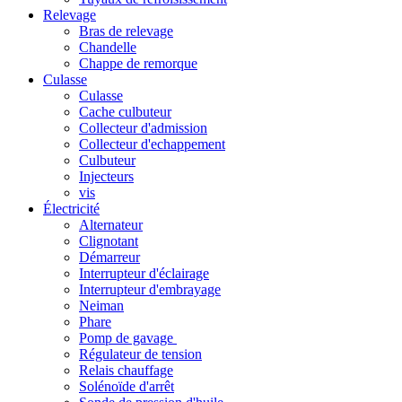
Relevage
Bras de relevage
Chandelle
Chappe de remorque
Culasse
Culasse
Cache culbuteur
Collecteur d'admission
Collecteur d'echappement
Culbuteur
Injecteurs
vis
Électricité
Alternateur
Clignotant
Démarreur
Interrupteur d'éclairage
Interrupteur d'embrayage
Neiman
Phare
Pomp de gavage
Régulateur de tension
Relais chauffage
Solénoïde d'arrêt