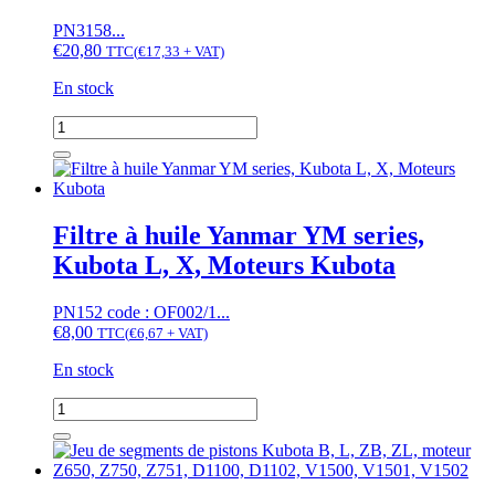
Z750
PN3158...
€
20,80
TTC
(
€
17,33
+ VAT)
En stock
quantité
de
Coussinet
de
vilebrequin
Z750
Filtre à huile Yanmar YM series,
Kubota L, X, Moteurs Kubota
PN152 code : OF002/1...
€
8,00
TTC
(
€
6,67
+ VAT)
En stock
quantité
de
Filtre
à
huile