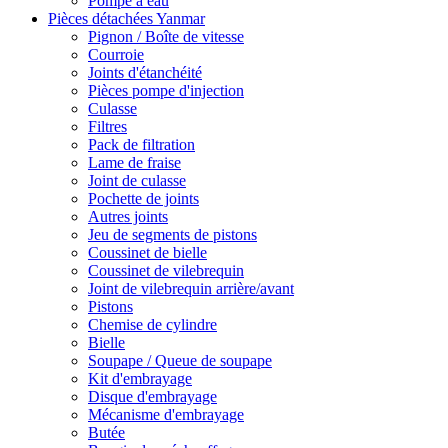
Pompe à eau
Pièces détachées Yanmar
Pignon / Boîte de vitesse
Courroie
Joints d'étanchéité
Pièces pompe d'injection
Culasse
Filtres
Pack de filtration
Lame de fraise
Joint de culasse
Pochette de joints
Autres joints
Jeu de segments de pistons
Coussinet de bielle
Coussinet de vilebrequin
Joint de vilebrequin arrière/avant
Pistons
Chemise de cylindre
Bielle
Soupape / Queue de soupape
Kit d'embrayage
Disque d'embrayage
Mécanisme d'embrayage
Butée