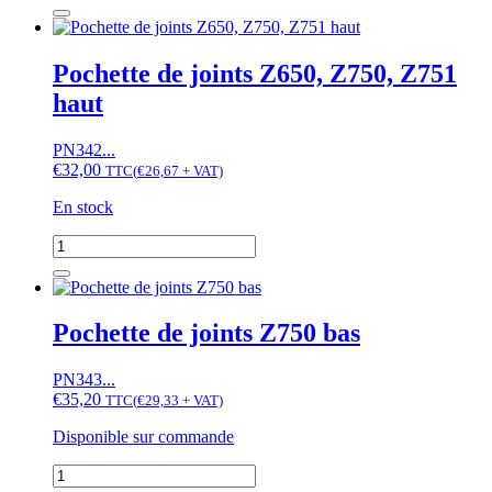
de
D1402,
Piston
V1902,
Kubota
Z650,
B7000,
Pochette de joints Z650, Z750, Z751
Z750,
L1500,
Z751,
haut
L1501,
Z851,
L1511,...,
ZL600
moteur
PN342...
D1102,
€
32,00
TTC
(
€
26,67
+ VAT)
V1500,
V1502,
En stock
Z650,
Z750,
quantité
Z751
de
Pochette
de
joints
Pochette de joints Z750 bas
Z650,
Z750,
PN343...
Z751
€
35,20
haut
TTC
(
€
29,33
+ VAT)
Disponible sur commande
quantité