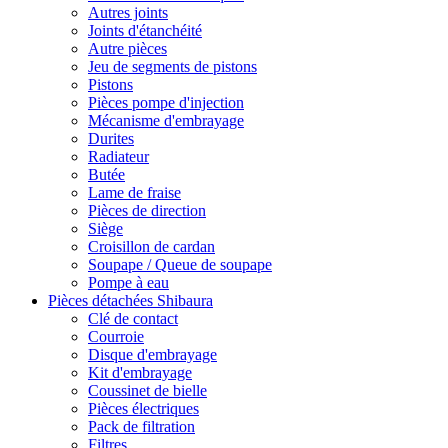
Autres joints
Joints d'étanchéité
Autre pièces
Jeu de segments de pistons
Pistons
Pièces pompe d'injection
Mécanisme d'embrayage
Durites
Radiateur
Butée
Lame de fraise
Pièces de direction
Siège
Croisillon de cardan
Soupape / Queue de soupape
Pompe à eau
Pièces détachées Shibaura
Clé de contact
Courroie
Disque d'embrayage
Kit d'embrayage
Coussinet de bielle
Pièces électriques
Pack de filtration
Filtres