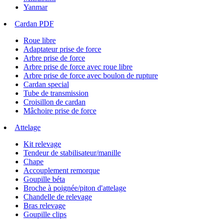
Yanmar
Cardan PDF
Roue libre
Adaptateur prise de force
Arbre prise de force
Arbre prise de force avec roue libre
Arbre prise de force avec boulon de rupture
Cardan special
Tube de transmission
Croisillon de cardan
Mâchoire prise de force
Attelage
Kit relevage
Tendeur de stabilisateur/manille
Chape
Accouplement remorque
Goupille béta
Broche à poignée/piton d'attelage
Chandelle de relevage
Bras relevage
Goupille clips