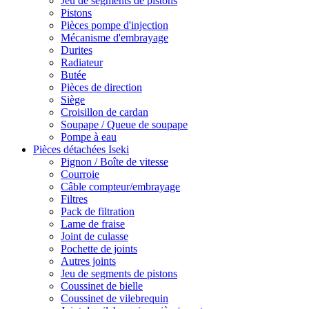
Jeu de segments de pistons
Pistons
Pièces pompe d'injection
Mécanisme d'embrayage
Durites
Radiateur
Butée
Pièces de direction
Siège
Croisillon de cardan
Soupape / Queue de soupape
Pompe à eau
Pièces détachées Iseki
Pignon / Boîte de vitesse
Courroie
Câble compteur/embrayage
Filtres
Pack de filtration
Lame de fraise
Joint de culasse
Pochette de joints
Autres joints
Jeu de segments de pistons
Coussinet de bielle
Coussinet de vilebrequin