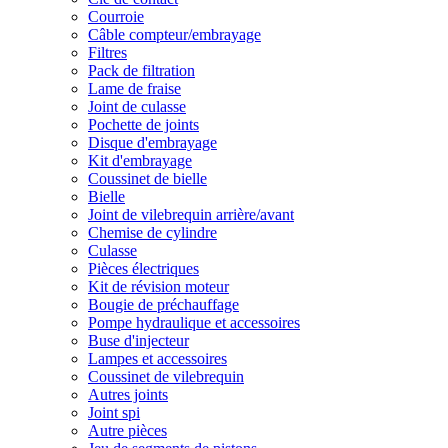
Courroie
Câble compteur/embrayage
Filtres
Pack de filtration
Lame de fraise
Joint de culasse
Pochette de joints
Disque d'embrayage
Kit d'embrayage
Coussinet de bielle
Bielle
Joint de vilebrequin arrière/avant
Chemise de cylindre
Culasse
Pièces électriques
Kit de révision moteur
Bougie de préchauffage
Pompe hydraulique et accessoires
Buse d'injecteur
Lampes et accessoires
Coussinet de vilebrequin
Autres joints
Joint spi
Autre pièces