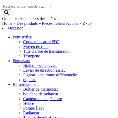
Recherche
de
produits
Grand stock de pièces détachées
Home
»
Des produits
»
Pièces moteur Kubota
»
Z750
Occasion
Pont arrière
Couvercle carter PDF
Moyeu de roue
Tige d'arbre de transmission
Trompette
Pont avant
Boîter d'essieu avant
Levier de direction essieu
Pignon + couronne différentielle
pignons
Refroidissement
Boîtier de thermostat
bouchon de radiateur
Capteur de température
Hélice
Pompe à eau
Radiateur
Tuyaux de refroisissement