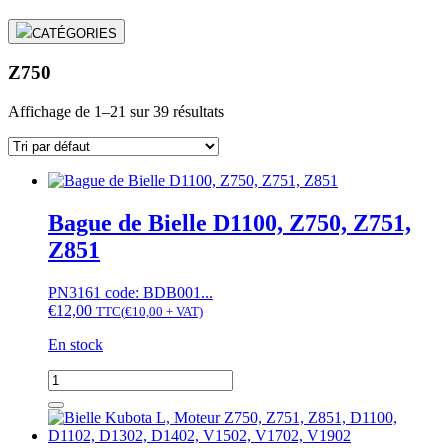
CATÉGORIES
Z750
Affichage de 1–21 sur 39 résultats
Bague de Bielle D1100, Z750, Z751,
Z851
PN3161 code: BDB001...
€
12,00
TTC
(
€
10,00
+ VAT)
En stock
quantité
de
Bague
de