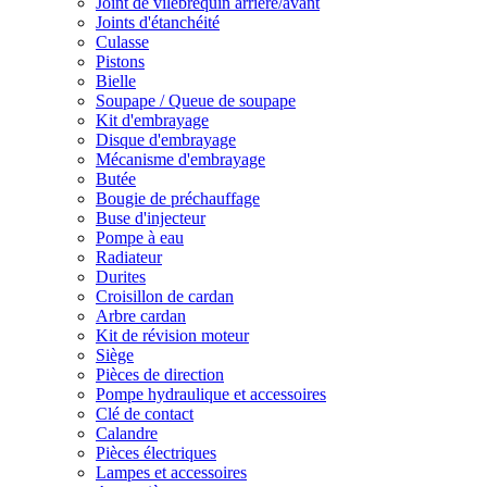
Joint de vilebrequin arrière/avant
Joints d'étanchéité
Culasse
Pistons
Bielle
Soupape / Queue de soupape
Kit d'embrayage
Disque d'embrayage
Mécanisme d'embrayage
Butée
Bougie de préchauffage
Buse d'injecteur
Pompe à eau
Radiateur
Durites
Croisillon de cardan
Arbre cardan
Kit de révision moteur
Siège
Pièces de direction
Pompe hydraulique et accessoires
Clé de contact
Calandre
Pièces électriques
Lampes et accessoires