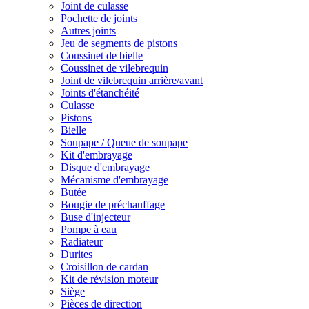
Joint de culasse
Pochette de joints
Autres joints
Jeu de segments de pistons
Coussinet de bielle
Coussinet de vilebrequin
Joint de vilebrequin arrière/avant
Joints d'étanchéité
Culasse
Pistons
Bielle
Soupape / Queue de soupape
Kit d'embrayage
Disque d'embrayage
Mécanisme d'embrayage
Butée
Bougie de préchauffage
Buse d'injecteur
Pompe à eau
Radiateur
Durites
Croisillon de cardan
Kit de révision moteur
Siège
Pièces de direction