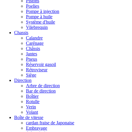
Pistons
Poelies
Pompe à injection
Pompe à huile
Système d'huile
Vilebrequin
Chassis
Calandre
Carénage
Châssis
Jantes
Pneus
Réservoir gasoil
Rétroviseur
Siège
Direction
Arbre de direction
Bar de direction
Boîtier
Rotulle
Verin
Volant
Boîte de vitesse
cardan fraise de Japonaise
Embrayage