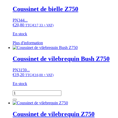
a
V1702,
plusieurs
Coussinet de bielle Z750
V1902
variations.
Les
PN344...
options
€
20,80
TTC
(
€
17,33
+ VAT)
peuvent
être
En stock
choisies
sur
Ce
Plus d'information
la
produit
page
a
du
plusieurs
Coussinet de vilebrequin Bush Z750
produit
variations.
Les
PN3159...
options
€
19,20
TTC
(
€
16,00
+ VAT)
peuvent
être
En stock
choisies
sur
quantité
la
de
page
Coussinet
du
de
produit
vilebrequin
Coussinet de vilebrequin Z750
Bush