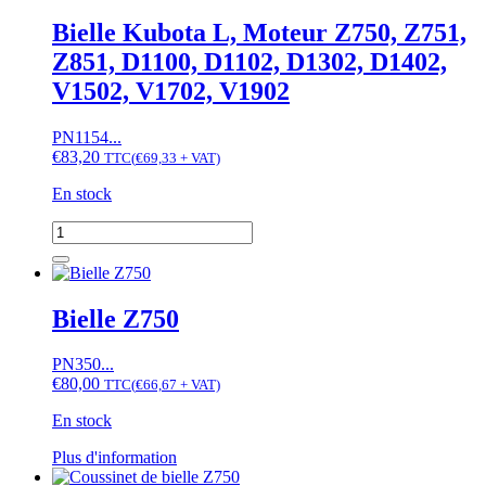
Bielle
D1100,
Bielle Kubota L, Moteur Z750, Z751,
Z750,
Z851, D1100, D1102, D1302, D1402,
Z751,
Z851
V1502, V1702, V1902
PN1154...
€
83,20
TTC
(
€
69,33
+ VAT)
En stock
quantité
de
Bielle
Kubota
L,
Bielle Z750
Moteur
Z750,
PN350...
Z751,
€
80,00
Z851,
TTC
(
€
66,67
+ VAT)
D1100,
En stock
D1102,
D1302,
Ce
Plus d'information
D1402,
produit
V1502,