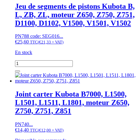
Yanmar
Jeu de segments de pistons Kubota B,
YM
L, ZB, ZL, moteur Z650, Z750, Z751,
series,
Kubota
D1100, D1102, V1500, V1501, V1502
L,
X,
PN788 code: SEG016...
Moteurs
€
25,60
Kubota
TTC
(
€
21,33
+ VAT)
En stock
quantité
de
Jeu
de
segments
de
Joint carter Kubota B7000, L1500,
pistons
L1501, L1511, L1801, moteur Z650,
Kubota
B,
Z750, Z751, Z851
L,
ZB,
PN740...
ZL,
€
14,40
moteur
TTC
(
€
12,00
+ VAT)
Z650,