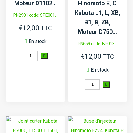
Moteur D1102…
Hinomoto E, C
Kubota L1, L, XB,
PN2981 code: SPE001...
B1, B, ZB,
€
12,00
TTC
Moteur D750…
En stock
PN659 code: BP013...
quantité
€
12,00
TTC
de
En stock
Soupape
d’échappement
quantité
Kubota
de
B,
Bougie
L,
de
Moteur
préchauffage
D1102...
Hinomoto