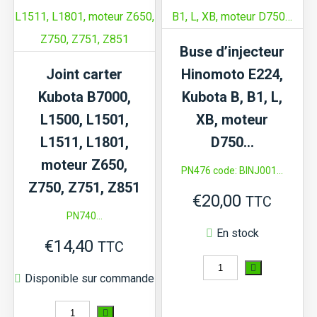
E,
C
Buse d’injecteur
Kubota
Joint carter
Hinomoto E224,
L1,
Kubota B7000,
Kubota B, B1, L,
L,
L1500, L1501,
XB, moteur
XB,
L1511, L1801,
D750…
B1,
moteur Z650,
PN476 code: BINJ001...
B,
Z750, Z751, Z851
€
20,00
ZB,
TTC
PN740...
Moteur
En stock
€
14,40
D750...
TTC
quantité
Disponible sur commande
de
quantité
Buse