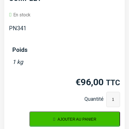
En stock
PN341
Poids
1 kg
€
96,00
TTC
quantité
de
Pochette
AJOUTER AU PANIER
de