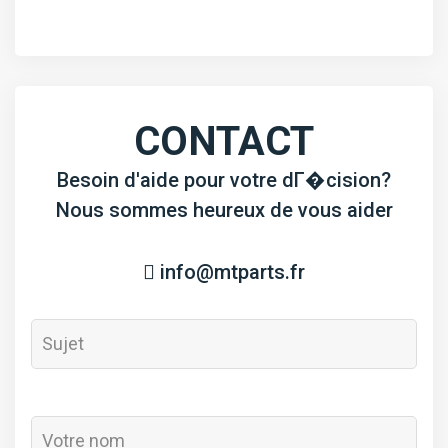
joints
Z750
complet
CONTACT
Besoin d'aide pour votre dГ�cision?
Nous sommes heureux de vous aider
info@mtparts.fr