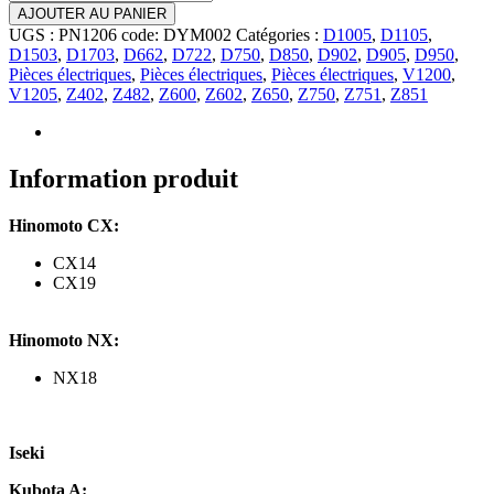
de
AJOUTER AU PANIER
Dynamo
UGS :
PN1206 code: DYM002
Catégories :
D1005
,
D1105
,
Hinomoto
D1503
,
D1703
,
D662
,
D722
,
D750
,
D850
,
D902
,
D905
,
D950
,
CX,
Pièces électriques
,
Pièces électriques
,
Pièces électriques
,
V1200
,
NX,
V1205
,
Z402
,
Z482
,
Z600
,
Z602
,
Z650
,
Z750
,
Z751
,
Z851
Iseki,
Kubota
A,
B,
Information produit
B1,
GB,
Hinomoto CX:
Moteur
D662...
CX14
CX19
Hinomoto NX:
NX18
Iseki
Kubota A: