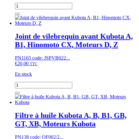
quantité
de
Bocal
filtre
à
gasoil
Joint de vilebrequin avant Kubota A,
Kubota
B1, Hinomoto CX, Moteurs D, Z
Type
2
PN1165 code: JSPVB022...
€
20,00
TTC
En stock
quantité
de
Joint
de
vilebrequin
avant
Filtre à huile Kubota A, B, B1, GB,
Kubota
GT, XB, Moteurs Kubota
A,
B1,
Hinomoto
PN138 code: OF002/2...