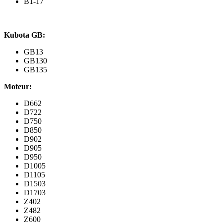
B1-17
Kubota GB:
GB13
GB130
GB135
Moteur:
D662
D722
D750
D850
D902
D905
D950
D1005
D1105
D1503
D1703
Z402
Z482
Z600