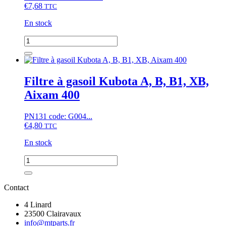
CX,
€
7,68
TTC
Moteurs
D,
En stock
Z
quantité
de
Filtre
à
huile
Filtre à gasoil Kubota A, B, B1, XB,
Kubota
Aixam 400
A,
B,
B1,
PN131 code: G004...
GB,
€
4,80
TTC
GT,
XB,
En stock
Moteurs
Kubota
quantité
de
Filtre
à
Contact
gasoil
Kubota
4 Linard
A,
23500 Clairavaux
B,
info@mtparts.fr