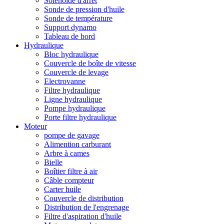
Solénoïde d'arrêt
Sonde de pression d'huile
Sonde de température
Support dynamo
Tableau de bord
Hydraulique
Bloc hydraulique
Couvercle de boîte de vitesse
Couvercle de levage
Electrovanne
Filtre hydraulique
Ligne hydraulique
Pompe hydraulique
Porte filtre hydraulique
Moteur
pompe de gavage
Alimention carburant
Arbre à cames
Bielle
Boîtier filtre à air
Câble compteur
Carter huile
Couvercle de distribution
Distribution de l'engrenage
Filtre d'aspiration d'huile