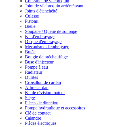
Coussinet de vilebrequin
Joint de vilebrequin arrière/avant
Joints d'étanchéité
Culasse
Pistons
Bielle
Soupape / Queue de soupape
Kit d'embrayage
Disque d'embrayage
Mécanisme d'embrayage
Butée
Bougie de préchauffage
Buse d'injecteur
Pompe à eau
Radiateur
Durites
Croisillon de cardan
Arbre cardan
Kit de révision moteur
Siège
Pièces de direction
Pompe hydraulique et accessoires
Clé de contact
Calandre
Pièces électriques