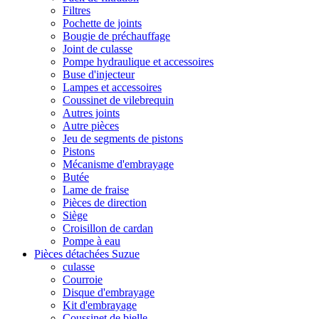
Filtres
Pochette de joints
Bougie de préchauffage
Joint de culasse
Pompe hydraulique et accessoires
Buse d'injecteur
Lampes et accessoires
Coussinet de vilebrequin
Autres joints
Autre pièces
Jeu de segments de pistons
Pistons
Mécanisme d'embrayage
Butée
Lame de fraise
Pièces de direction
Siège
Croisillon de cardan
Pompe à eau
Pièces détachées Suzue
culasse
Courroie
Disque d'embrayage
Kit d'embrayage
Coussinet de bielle