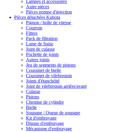
Lampes et accessoires
Autre pièces
Pièces pompe d'injection
Pièces détachées Kubota
Pignon / boîte de vitesse
Courroie
Filtres
Pack de filtration
Lame de fraise
Joint de culasse
Pochette de joints
Autres joints
Jeu de segments de pistons
Coussinet de bielle
Coussinet de vilebrequin
Joints d'étanchéité
Joint de vilebrequin arrière/avant
Culasse
Pistons
Chemise de cylindre
Bielle
Soupape / Queue de soupape
Kit d'embrayage
Disque d'embrayage
Mécanisme d'embrayage