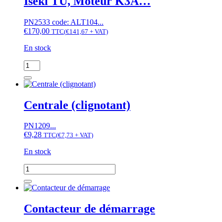
Iseki TU, Moteur K3A…
D,
MT,
M,
PN2533 code: ALT104...
Suzue,
€
170,00
TTC
(
€
141,67
+ VAT)
Satoh,
Moteur
En stock
KE55,
quantité
KE70,
de
KE75
Alternateur
Mitsubishi
MT,
Centrale (clignotant)
MTX,
Iseki
PN1209...
TU,
€
9,28
Moteur
TTC
(
€
7,73
+ VAT)
K3A...
En stock
quantité
de
Centrale
(clignotant)
Contacteur de démarrage