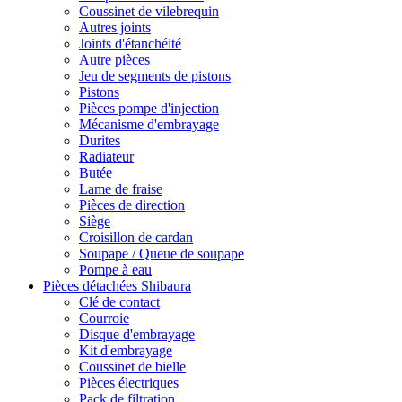
Coussinet de vilebrequin
Autres joints
Joints d'étanchéité
Autre pièces
Jeu de segments de pistons
Pistons
Pièces pompe d'injection
Mécanisme d'embrayage
Durites
Radiateur
Butée
Lame de fraise
Pièces de direction
Siège
Croisillon de cardan
Soupape / Queue de soupape
Pompe à eau
Pièces détachées Shibaura
Clé de contact
Courroie
Disque d'embrayage
Kit d'embrayage
Coussinet de bielle
Pièces électriques
Pack de filtration