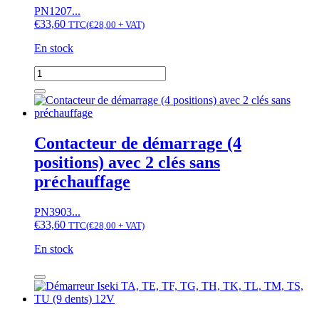
PN1207...
€
33,60
TTC
(
€
28,00
+ VAT)
En stock
quantité
de
Contacteur
de
démarrage
Contacteur de démarrage (4
positions) avec 2 clés sans
préchauffage
PN3903...
€
33,60
TTC
(
€
28,00
+ VAT)
En stock
quantité
de
Contacteur
de