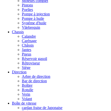
Moteurs complet
Pistons
Poelies
Pompe à injection
Pompe à huile
Système d'huile
Vilebrequin
Chassis
Calandre
Carénage
Châssis
Jantes
Pneus
Réservoir gasoil
Rétroviseur
Siège
Direction
Arbre de direction
Bar de direction
Boîtier
Rotulle
Verin
Volant
Boîte de vitesse
cardan fraise de Japonaise