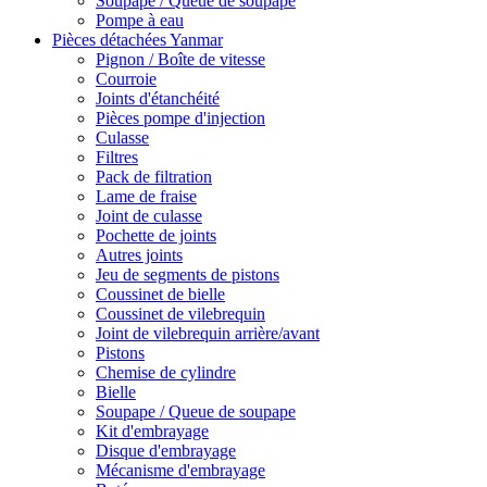
Soupape / Queue de soupape
Pompe à eau
Pièces détachées Yanmar
Pignon / Boîte de vitesse
Courroie
Joints d'étanchéité
Pièces pompe d'injection
Culasse
Filtres
Pack de filtration
Lame de fraise
Joint de culasse
Pochette de joints
Autres joints
Jeu de segments de pistons
Coussinet de bielle
Coussinet de vilebrequin
Joint de vilebrequin arrière/avant
Pistons
Chemise de cylindre
Bielle
Soupape / Queue de soupape
Kit d'embrayage
Disque d'embrayage
Mécanisme d'embrayage