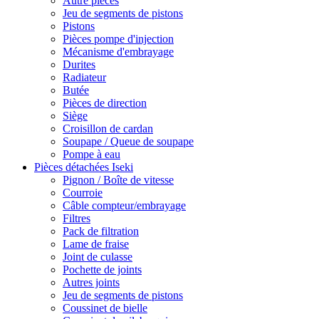
Autre pièces
Jeu de segments de pistons
Pistons
Pièces pompe d'injection
Mécanisme d'embrayage
Durites
Radiateur
Butée
Pièces de direction
Siège
Croisillon de cardan
Soupape / Queue de soupape
Pompe à eau
Pièces détachées Iseki
Pignon / Boîte de vitesse
Courroie
Câble compteur/embrayage
Filtres
Pack de filtration
Lame de fraise
Joint de culasse
Pochette de joints
Autres joints
Jeu de segments de pistons
Coussinet de bielle