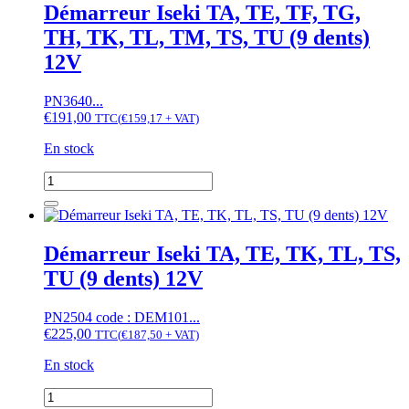
démarrage
Démarreur Iseki TA, TE, TF, TG,
(4
TH, TK, TL, TM, TS, TU (9 dents)
positions)
avec
12V
2
clés
PN3640...
sans
€
191,00
TTC
(
€
159,17
+ VAT)
préchauffage
En stock
quantité
de
Démarreur
Iseki
TA,
Démarreur Iseki TA, TE, TK, TL, TS,
TE,
TU (9 dents) 12V
TF,
TG,
TH,
PN2504 code : DEM101...
TK,
€
225,00
TTC
(
€
187,50
+ VAT)
TL,
TM,
En stock
TS,
TU
quantité
(9