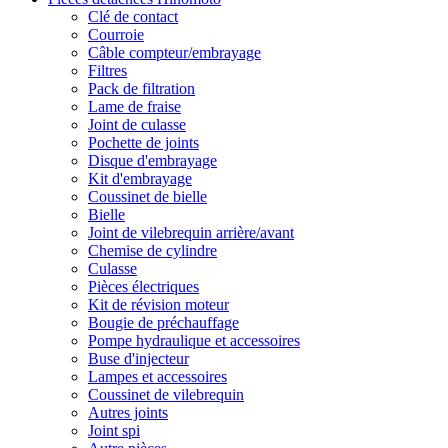
Clé de contact
Courroie
Câble compteur/embrayage
Filtres
Pack de filtration
Lame de fraise
Joint de culasse
Pochette de joints
Disque d'embrayage
Kit d'embrayage
Coussinet de bielle
Bielle
Joint de vilebrequin arrière/avant
Chemise de cylindre
Culasse
Pièces électriques
Kit de révision moteur
Bougie de préchauffage
Pompe hydraulique et accessoires
Buse d'injecteur
Lampes et accessoires
Coussinet de vilebrequin
Autres joints
Joint spi