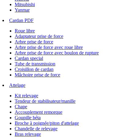
Mitsubishi
Yanmar
Cardan PDF
Roue libre
Adaptateur prise de force
Arbre prise de force
Arbre prise de force avec roue libre
Arbre prise de force avec boulon de rupture
Cardan special
Tube de transmission
Croisillon de cardan
Mâchoire prise de force
Attelage
Kit relevage
Tendeur de stabilisateur/manille
Chape
Accouplement remorque
Goupille béta
Broche à poignée/piton d'attelage
Chandelle de relevage
Bras relevage