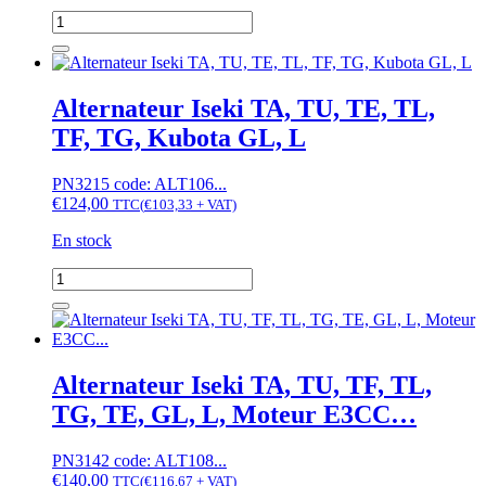
moteur
quantité
K3
de
Alternateur
Iseki
TA,
Alternateur Iseki TA, TU, TE, TL,
TU,
TF, TG, Kubota GL, L
TE,
TL,
G,
PN3215 code: ALT106...
Hinomoto
€
124,00
TTC
(
€
103,33
+ VAT)
E
En stock
quantité
de
Alternateur
Iseki
TA,
TU,
Alternateur Iseki TA, TU, TF, TL,
TE,
TG, TE, GL, L, Moteur E3CC…
TL,
TF,
TG,
PN3142 code: ALT108...
Kubota
€
140,00
TTC
(
€
116,67
+ VAT)