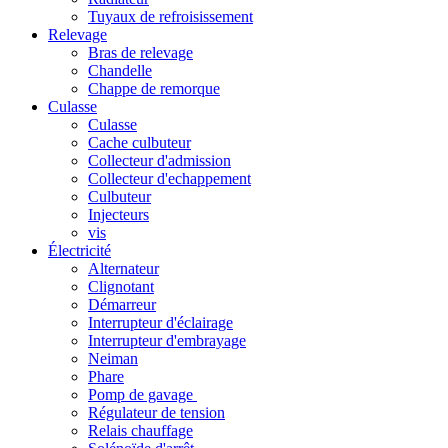
Tuyaux de refroisissement
Relevage
Bras de relevage
Chandelle
Chappe de remorque
Culasse
Culasse
Cache culbuteur
Collecteur d'admission
Collecteur d'echappement
Culbuteur
Injecteurs
vis
Électricité
Alternateur
Clignotant
Démarreur
Interrupteur d'éclairage
Interrupteur d'embrayage
Neiman
Phare
Pomp de gavage
Régulateur de tension
Relais chauffage