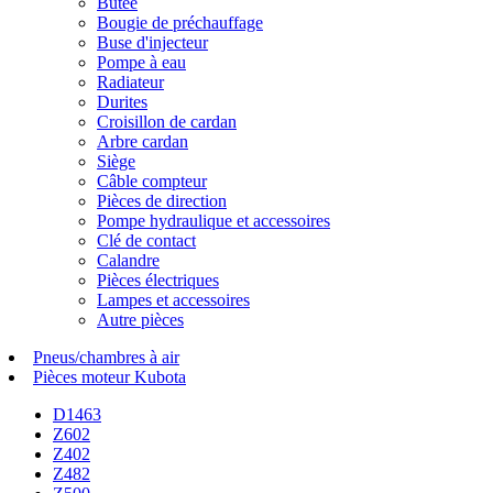
Butée
Bougie de préchauffage
Buse d'injecteur
Pompe à eau
Radiateur
Durites
Croisillon de cardan
Arbre cardan
Siège
Câble compteur
Pièces de direction
Pompe hydraulique et accessoires
Clé de contact
Calandre
Pièces électriques
Lampes et accessoires
Autre pièces
Pneus/chambres à air
Pièces moteur Kubota
D1463
Z602
Z402
Z482