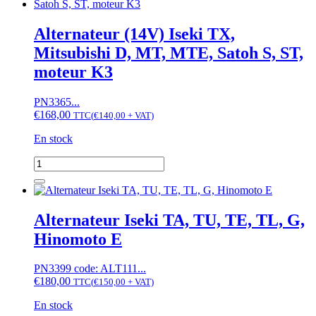
(12V)
Iseki
TU,
Alternateur (14V) Iseki TX,
TX,
Mitsubishi D, MT, MTE, Satoh S, ST,
moteur
K3
moteur K3
PN3365...
€
168,00
TTC
(
€
140,00
+ VAT)
En stock
quantité
de
Alternateur
(14V)
Iseki
Alternateur Iseki TA, TU, TE, TL, G,
TX,
Hinomoto E
Mitsubishi
D,
MT,
PN3399 code: ALT111...
MTE,
€
180,00
TTC
(
€
150,00
+ VAT)
Satoh
S,
En stock
ST,