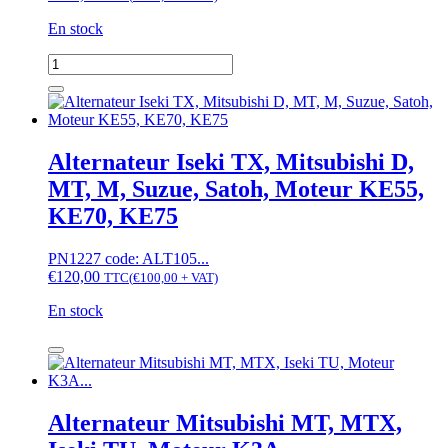
GL,
L
En stock
quantité
de
Alternateur
Iseki
TA,
TU,
Alternateur Iseki TX, Mitsubishi D,
TF,
MT, M, Suzue, Satoh, Moteur KE55,
TL,
TG,
KE70, KE75
TE,
GL,
PN1227 code: ALT105...
L,
€
120,00
Moteur
TTC
(
€
100,00
+ VAT)
E3CC...
En stock
quantité
de
Alternateur
Iseki
TX,
Alternateur Mitsubishi MT, MTX,
Mitsubishi