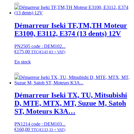
de
dents)
Démarreur
12V
Iseki
TA,
TE,
Démarreur Iseki TF,TM,TH Moteur
TK,
E3100, E3112, E374 (13 dents) 12V
TL,
TS,
TU
PN2505 code : DEM102...
(9
€
175,00
TTC
(
€
145,83
+ VAT)
dents)
12V
En stock
quantité
de
Démarreur
Iseki
TF,TM,TH
Démarreur Iseki TX, TU, Mitsubishi
Moteur
D, MTE, MTX, MT, Suzue M, Satoh
E3100,
E3112,
ST, Moteurs K3A…
E374
(13
PN1214 code : DEM103...
dents)
€
160,00
TTC
(
€
133,33
+ VAT)
12V