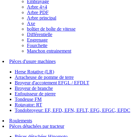
Embrayage
Arbre 4×4
Arbre PDF
Arbre principal
Axe
boîtier de boîte de vitesse
Différentielle
Engrenage
Fourchette
Manchon entrainement
Pièces d'usure machines
Herse Rotative (LR)
Arracheuse de pomme de terre
Broyeur d'accotement EFGL / EFDLT
Broyeur de branche
Enfouisseur de pierre
Tondeuse FM
Rotavator: RT
Tondobroyeur: EF, EFD, EFN, EFLT, EFG, EFGC, EFDC
Roulements
Pièces détachées par tracteur
Pièces détachées Hinomoto