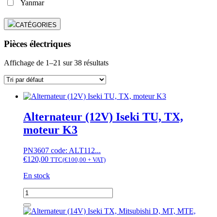
Yanmar
CATÉGORIES
Pièces électriques
Affichage de 1–21 sur 38 résultats
Alternateur (12V) Iseki TU, TX,
moteur K3
PN3607 code: ALT112...
€
120,00
TTC
(
€
100,00
+ VAT)
En stock
quantité
de
Alternateur