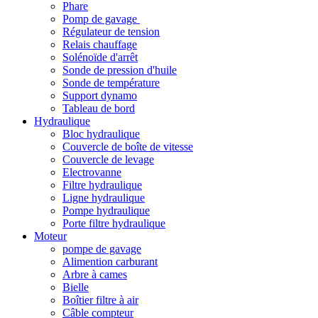
Phare
Pomp de gavage
Régulateur de tension
Relais chauffage
Solénoïde d'arrêt
Sonde de pression d'huile
Sonde de température
Support dynamo
Tableau de bord
Hydraulique
Bloc hydraulique
Couvercle de boîte de vitesse
Couvercle de levage
Electrovanne
Filtre hydraulique
Ligne hydraulique
Pompe hydraulique
Porte filtre hydraulique
Moteur
pompe de gavage
Alimention carburant
Arbre à cames
Bielle
Boîtier filtre à air
Câble compteur