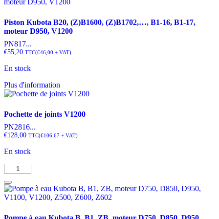
à
eau
Piston Kubota B20, (Z)B1600, (Z)B1702,…, B1-16, B1-17,
Kubota
moteur D950, V1200
B,
B1,
PN817...
ZB,
€
55,20
TTC
(
€
46,00
+ VAT)
moteur
En stock
D750,
D850,
Ce
Plus d'information
D950,
produit
V1100,
a
V1200,
plusieurs
Z500,
Pochette de joints V1200
variations.
Z600,
PN2816...
Les
Z602
€
128,00
TTC
(
€
106,67
+ VAT)
options
peuvent
En stock
être
choisies
quantité
sur
de
la
Pochette
page
de
du
joints
produit
V1200
Pompe à eau Kubota B, B1, ZB, moteur D750, D850, D950,