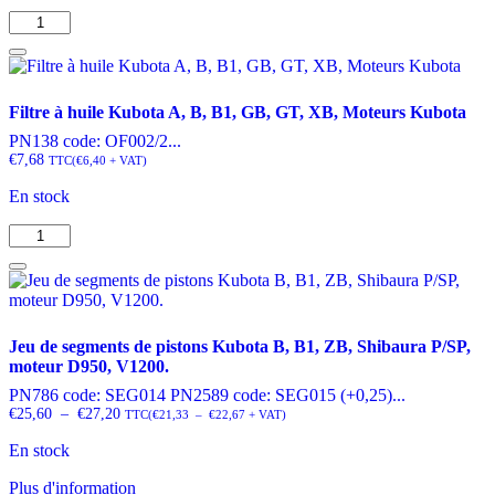
quantité
de
Bielle
Kubota
B,
Filtre à huile Kubota A, B, B1, GB, GT, XB, Moteurs Kubota
B1,
XB,
PN138 code: OF002/2...
Moteur
€
7,68
TTC
(
€
6,40
+ VAT)
Z500,
En stock
D650,
D750,
quantité
D850,
de
D950,
Filtre
V1200
à
huile
Kubota
Jeu de segments de pistons Kubota B, B1, ZB, Shibaura P/SP,
A,
moteur D950, V1200.
B,
B1,
PN786 code: SEG014 PN2589 code: SEG015 (+0,25)...
GB,
Plage
Plage
€
25,60
–
€
27,20
TTC
(
€
21,33
–
€
22,67
+ VAT)
de
de
GT,
prix :
prix :
En stock
XB,
€21,33
€25,60
à
Moteurs
€22,67
à
Ce
Plus d'information
Kubota