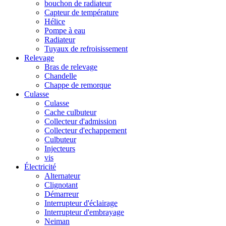
bouchon de radiateur
Capteur de température
Hélice
Pompe à eau
Radiateur
Tuyaux de refroisissement
Relevage
Bras de relevage
Chandelle
Chappe de remorque
Culasse
Culasse
Cache culbuteur
Collecteur d'admission
Collecteur d'echappement
Culbuteur
Injecteurs
vis
Électricité
Alternateur
Clignotant
Démarreur
Interrupteur d'éclairage
Interrupteur d'embrayage
Neiman