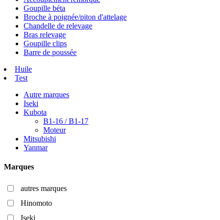
Goupille béta
Broche à poignée/piton d'attelage
Chandelle de relevage
Bras relevage
Goupille clips
Barre de poussée
Huile
Test
Autre marques
Iseki
Kubota
B1-16 / B1-17
Moteur
Mitsubishi
Yanmar
Marques
autres marques
Hinomoto
Iseki