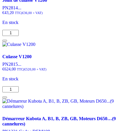
Joint de culasse V1200
CX,
NX,
PN2814...
Kubota
€
43,20
TTC
(
€
36,00
+ VAT)
A,
En stock
B,
B1,
quantité
GB,
de
X,
Joint
Moteur
de
D850...
culasse
Culasse V1200
V1200
PN2815...
€
624,00
TTC
(
€
520,00
+ VAT)
En stock
quantité
de
Culasse
V1200
Démarreur Kubota A, B1, B, ZB, GB, Moteurs D650…(9
cannelures)