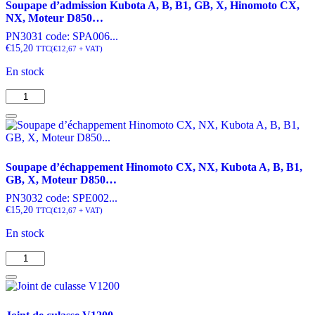
Soupape d’admission Kubota A, B, B1, GB, X, Hinomoto CX,
B,
NX, Moteur D850…
ZB,
B1,
PN3031 code: SPA006...
L,
€
15,20
TTC
(
€
12,67
+ VAT)
ZL,
En stock
L1,
ZL1,
quantité
Moteurs
de
D662...
Soupape
d’admission
Kubota
A,
Soupape d’échappement Hinomoto CX, NX, Kubota A, B, B1,
B,
GB, X, Moteur D850…
B1,
GB,
PN3032 code: SPE002...
X,
€
15,20
TTC
(
€
12,67
+ VAT)
Hinomoto
En stock
CX,
NX,
quantité
Moteur
de
D850...
Soupape
d’échappement
Hinomoto