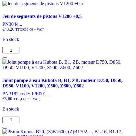
€27,20
produit
a
plusieurs
Jeu de segments de pistons V1200 +0,5
variations.
PN3044...
Les
€
43,20
TTC
(
€
36,00
+ VAT)
options
peuvent
En stock
être
choisies
quantité
sur
de
la
Jeu
page
de
du
segments
produit
de
Joint pompe à eau Kubota B, B1, ZB, moteur D750, D850,
pistons
D950, V1100, V1200, Z500, Z600, Z602
V1200
+0,5
PN3182 code: JPE001...
€
5,60
TTC
(
€
4,67
+ VAT)
En stock
quantité
de
Joint
pompe