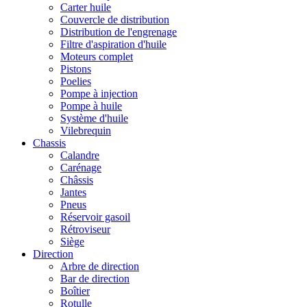
Carter huile
Couvercle de distribution
Distribution de l'engrenage
Filtre d'aspiration d'huile
Moteurs complet
Pistons
Poelies
Pompe à injection
Pompe à huile
Système d'huile
Vilebrequin
Chassis
Calandre
Carénage
Châssis
Jantes
Pneus
Réservoir gasoil
Rétroviseur
Siège
Direction
Arbre de direction
Bar de direction
Boîtier
Rotulle