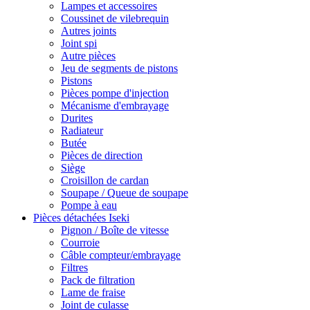
Lampes et accessoires
Coussinet de vilebrequin
Autres joints
Joint spi
Autre pièces
Jeu de segments de pistons
Pistons
Pièces pompe d'injection
Mécanisme d'embrayage
Durites
Radiateur
Butée
Pièces de direction
Siège
Croisillon de cardan
Soupape / Queue de soupape
Pompe à eau
Pièces détachées Iseki
Pignon / Boîte de vitesse
Courroie
Câble compteur/embrayage
Filtres
Pack de filtration
Lame de fraise
Joint de culasse