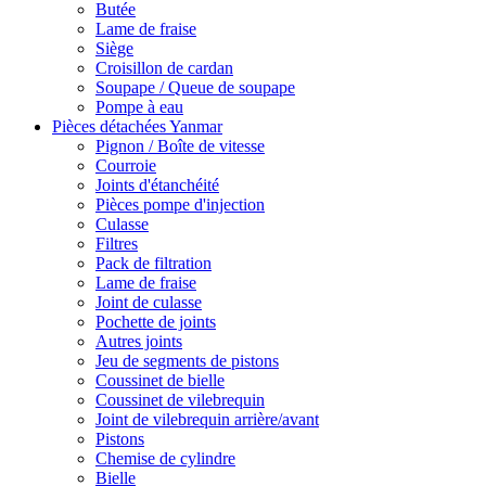
Butée
Lame de fraise
Siège
Croisillon de cardan
Soupape / Queue de soupape
Pompe à eau
Pièces détachées Yanmar
Pignon / Boîte de vitesse
Courroie
Joints d'étanchéité
Pièces pompe d'injection
Culasse
Filtres
Pack de filtration
Lame de fraise
Joint de culasse
Pochette de joints
Autres joints
Jeu de segments de pistons
Coussinet de bielle
Coussinet de vilebrequin
Joint de vilebrequin arrière/avant
Pistons
Chemise de cylindre
Bielle