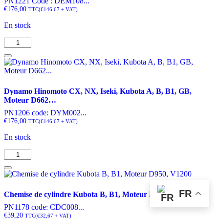
PN1221 Code : DEM108...
€
176,00
TTC
(
€
146,67
+ VAT)
En stock
quantité
de
Démarreur
Kubota
A,
B1,
Dynamo Hinomoto CX, NX, Iseki, Kubota A, B, B1, GB,
B,
Moteur D662…
ZB,
GB,
PN1206 code: DYM002...
Moteurs
€
176,00
TTC
(
€
146,67
+ VAT)
D650...
En stock
(9
cannelures)
quantité
de
Dynamo
Hinomoto
CX,
FR
Chemise de cylindre Kubota B, B1, Moteur D950, V1200
NX,
Iseki,
PN1178 code: CDC008...
Kubota
€
39,20
TTC
(
€
32,67
+ VAT)