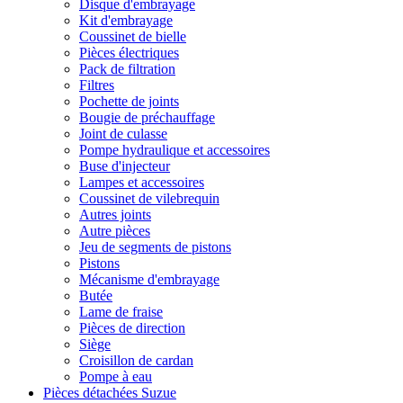
Disque d'embrayage
Kit d'embrayage
Coussinet de bielle
Pièces électriques
Pack de filtration
Filtres
Pochette de joints
Bougie de préchauffage
Joint de culasse
Pompe hydraulique et accessoires
Buse d'injecteur
Lampes et accessoires
Coussinet de vilebrequin
Autres joints
Autre pièces
Jeu de segments de pistons
Pistons
Mécanisme d'embrayage
Butée
Lame de fraise
Pièces de direction
Siège
Croisillon de cardan
Pompe à eau
Pièces détachées Suzue