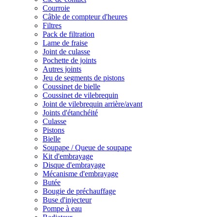
Courroie
Câble de compteur d'heures
Filtres
Pack de filtration
Lame de fraise
Joint de culasse
Pochette de joints
Autres joints
Jeu de segments de pistons
Coussinet de bielle
Coussinet de vilebrequin
Joint de vilebrequin arrière/avant
Joints d'étanchéité
Culasse
Pistons
Bielle
Soupape / Queue de soupape
Kit d'embrayage
Disque d'embrayage
Mécanisme d'embrayage
Butée
Bougie de préchauffage
Buse d'injecteur
Pompe à eau