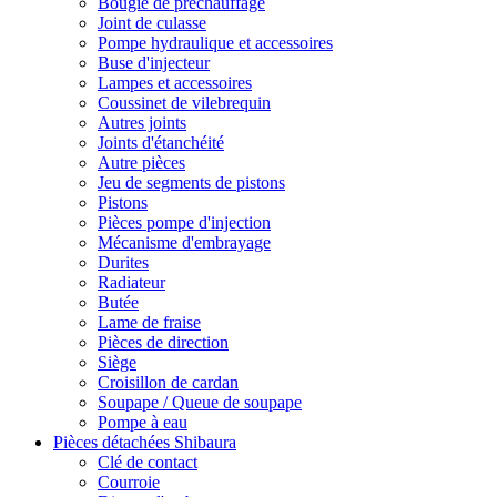
Bougie de préchauffage
Joint de culasse
Pompe hydraulique et accessoires
Buse d'injecteur
Lampes et accessoires
Coussinet de vilebrequin
Autres joints
Joints d'étanchéité
Autre pièces
Jeu de segments de pistons
Pistons
Pièces pompe d'injection
Mécanisme d'embrayage
Durites
Radiateur
Butée
Lame de fraise
Pièces de direction
Siège
Croisillon de cardan
Soupape / Queue de soupape
Pompe à eau
Pièces détachées Shibaura
Clé de contact
Courroie