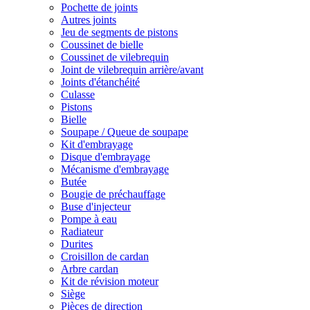
Pochette de joints
Autres joints
Jeu de segments de pistons
Coussinet de bielle
Coussinet de vilebrequin
Joint de vilebrequin arrière/avant
Joints d'étanchéité
Culasse
Pistons
Bielle
Soupape / Queue de soupape
Kit d'embrayage
Disque d'embrayage
Mécanisme d'embrayage
Butée
Bougie de préchauffage
Buse d'injecteur
Pompe à eau
Radiateur
Durites
Croisillon de cardan
Arbre cardan
Kit de révision moteur
Siège
Pièces de direction