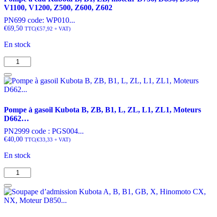
V1100, V1200, Z500, Z600, Z602
PN699 code: WP010...
€
69,50
TTC
(
€
57,92
+ VAT)
En stock
quantité
de
Pompe
à
eau
Kubota
Pompe à gasoil Kubota B, ZB, B1, L, ZL, L1, ZL1, Moteurs
B,
D662…
B1,
ZB,
PN2999 code : PGS004...
moteur
€
40,00
TTC
(
€
33,33
+ VAT)
D750,
En stock
D850,
D950,
quantité
V1100,
de
V1200,
Pompe
Z500,
à
Z600,
gasoil
Z602
Kubota