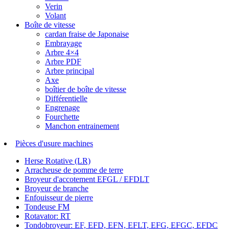
Verin
Volant
Boîte de vitesse
cardan fraise de Japonaise
Embrayage
Arbre 4×4
Arbre PDF
Arbre principal
Axe
boîtier de boîte de vitesse
Différentielle
Engrenage
Fourchette
Manchon entrainement
Pièces d'usure machines
Herse Rotative (LR)
Arracheuse de pomme de terre
Broyeur d'accotement EFGL / EFDLT
Broyeur de branche
Enfouisseur de pierre
Tondeuse FM
Rotavator: RT
Tondobroyeur: EF, EFD, EFN, EFLT, EFG, EFGC, EFDC