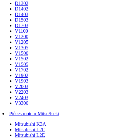
D1302
D1402
D1403
D1503
D1703
V1100
V1200
V1205
V1305
V1500
V1502
V1505
V1702
V1902
V1903
V2003
V2203
V2403
V3300
Pièces moteur Mitsu/Iseki
Mitsubishi K3A
Mitsubishi L2C
Mitsubishi L2E