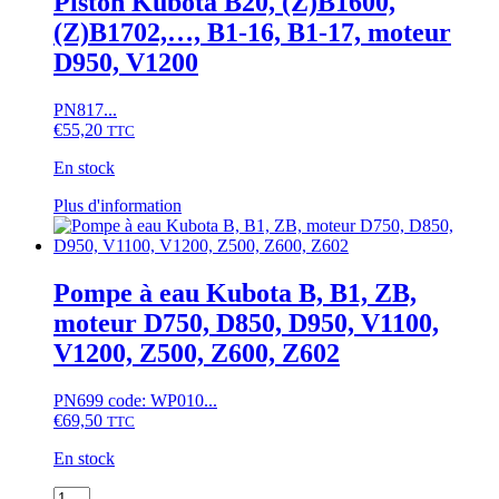
Piston Kubota B20, (Z)B1600,
Kubota
(Z)B1702,…, B1-16, B1-17, moteur
B,
B1,
D950, V1200
L,
XB,
PN817...
moteur
€
55,20
D750…
TTC
En stock
Ce
Plus d'information
produit
a
plusieurs
variations.
Pompe à eau Kubota B, B1, ZB,
Les
moteur D750, D850, D950, V1100,
options
peuvent
V1200, Z500, Z600, Z602
être
choisies
PN699 code: WP010...
sur
€
69,50
TTC
la
page
En stock
du
produit
quantité