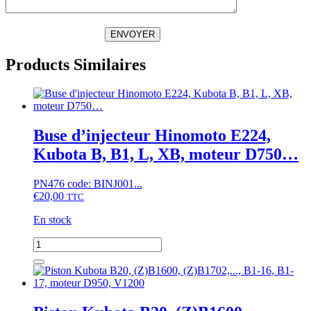
ENVOYER
Products Similaires
Buse d’injecteur Hinomoto E224,
Kubota B, B1, L, XB, moteur D750…
PN476 code: BINJ001...
€
20,00
TTC
En stock
quantité
de
Buse
d'injecteur
Hinomoto
E224,