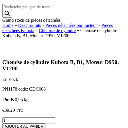
Recherche
de
produits
Grand stock de pièces détachées
Home
»
Des produits
»
Pièces détachées par tracteur
»
Pièces
détachées Kubota
»
Chemise de cylindre
»
Chemise de cylindre
Kubota B, B1, Moteur D950, V1200
Chemise de cylindre Kubota B, B1, Moteur D950,
V1200
En stock
PN1178 code: CDC008
Poids
0,95 kg
€
39,20
TTC
quantité
de
AJOUTER AU PANIER