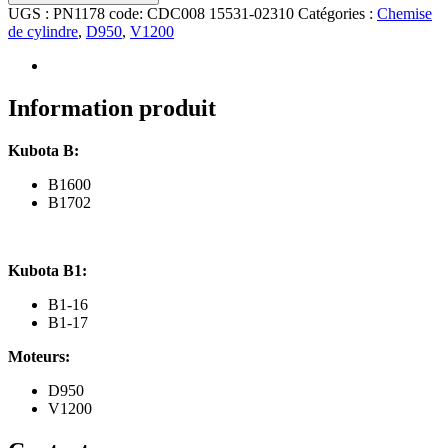
Chemise
UGS :
PN1178 code: CDC008 15531-02310
Catégories :
Chemise
de
de cylindre
,
D950
,
V1200
cylindre
Kubota
B,
B1,
Information produit
Moteur
D950,
Kubota B:
V1200
B1600
B1702
Kubota B1:
B1-16
B1-17
Moteurs:
D950
V1200