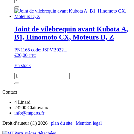
de
Pompe
à
eau
Kubota
Joint de vilebrequin avant Kubota A,
B,
B1, Hinomoto CX, Moteurs D, Z
B1,
ZB,
moteur
PN1165 code: JSPVB022...
D750,
€
20,00
TTC
D850,
D950,
En stock
V1100,
V1200,
quantité
Z500,
de
Z600,
Joint
Z602
de
Contact
vilebrequin
avant
4 Linard
Kubota
23500 Clairavaux
A,
info@mtparts.fr
B1,
Droit d’auteur (©) 2026 |
plan du site
|
Mention legal
Hinomoto
CX,