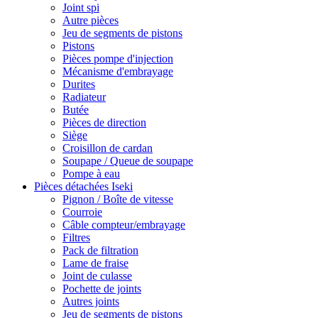
Joint spi
Autre pièces
Jeu de segments de pistons
Pistons
Pièces pompe d'injection
Mécanisme d'embrayage
Durites
Radiateur
Butée
Pièces de direction
Siège
Croisillon de cardan
Soupape / Queue de soupape
Pompe à eau
Pièces détachées Iseki
Pignon / Boîte de vitesse
Courroie
Câble compteur/embrayage
Filtres
Pack de filtration
Lame de fraise
Joint de culasse
Pochette de joints
Autres joints
Jeu de segments de pistons