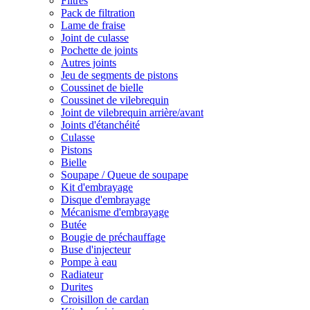
Filtres
Pack de filtration
Lame de fraise
Joint de culasse
Pochette de joints
Autres joints
Jeu de segments de pistons
Coussinet de bielle
Coussinet de vilebrequin
Joint de vilebrequin arrière/avant
Joints d'étanchéité
Culasse
Pistons
Bielle
Soupape / Queue de soupape
Kit d'embrayage
Disque d'embrayage
Mécanisme d'embrayage
Butée
Bougie de préchauffage
Buse d'injecteur
Pompe à eau
Radiateur
Durites
Croisillon de cardan