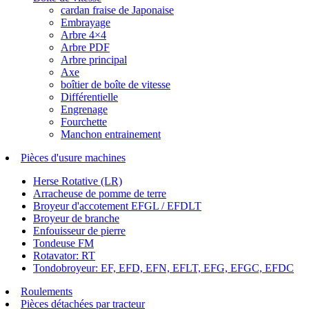
cardan fraise de Japonaise
Embrayage
Arbre 4×4
Arbre PDF
Arbre principal
Axe
boîtier de boîte de vitesse
Différentielle
Engrenage
Fourchette
Manchon entrainement
Pièces d'usure machines
Herse Rotative (LR)
Arracheuse de pomme de terre
Broyeur d'accotement EFGL / EFDLT
Broyeur de branche
Enfouisseur de pierre
Tondeuse FM
Rotavator: RT
Tondobroyeur: EF, EFD, EFN, EFLT, EFG, EFGC, EFDC
Roulements
Pièces détachées par tracteur