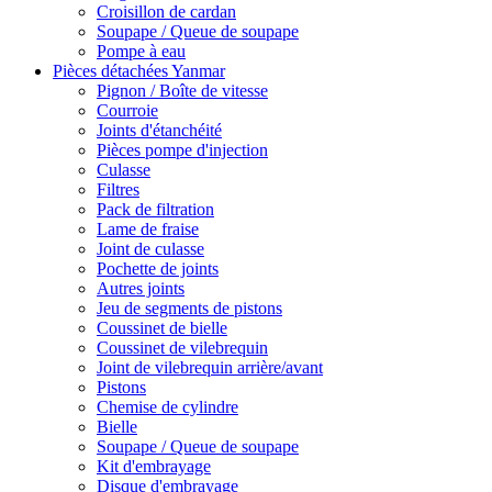
Croisillon de cardan
Soupape / Queue de soupape
Pompe à eau
Pièces détachées Yanmar
Pignon / Boîte de vitesse
Courroie
Joints d'étanchéité
Pièces pompe d'injection
Culasse
Filtres
Pack de filtration
Lame de fraise
Joint de culasse
Pochette de joints
Autres joints
Jeu de segments de pistons
Coussinet de bielle
Coussinet de vilebrequin
Joint de vilebrequin arrière/avant
Pistons
Chemise de cylindre
Bielle
Soupape / Queue de soupape
Kit d'embrayage
Disque d'embrayage