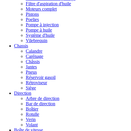
Filtre d'aspiration d'huile
Moteurs complet
Pistons
Poelies
Pompe à injection
Pompe à huile
Système d'huile
Vilebrequin
Chassis
Calandre
Carénage
Châssis
Jantes
Pneus
Réservoir gasoil
Rétroviseur
Siège
Direction
Arbre de direction
Bar de direction
Boîtier
Rotulle
Verin
Volant
Boîte de vitesse