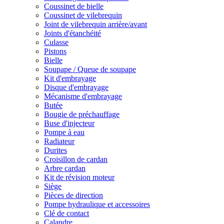
Coussinet de bielle
Coussinet de vilebrequin
Joint de vilebrequin arrière/avant
Joints d'étanchéité
Culasse
Pistons
Bielle
Soupape / Queue de soupape
Kit d'embrayage
Disque d'embrayage
Mécanisme d'embrayage
Butée
Bougie de préchauffage
Buse d'injecteur
Pompe à eau
Radiateur
Durites
Croisillon de cardan
Arbre cardan
Kit de révision moteur
Siège
Pièces de direction
Pompe hydraulique et accessoires
Clé de contact
Calandre