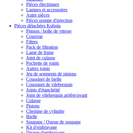
Pièces électriques
Lampes et accessoires
Autre pièces
Pièces pompe d'injection
Pièces détachées Kubota
Pignon / boîte de vitesse
Courroie
Filtres
Pack de filtration
Lame de fraise
Joint de culasse
Pochette de joints
Autres joints
Jeu de segments de pistons
Coussinet de bielle
Coussinet de vilebrequin
Joints d'étanchéité
Joint de vilebrequin arrière/avant
Culasse
Pistons
Chemise de cylindre
Bielle
Soupape / Queue de soupape
Kit d'embrayage
Disque d'embrayage