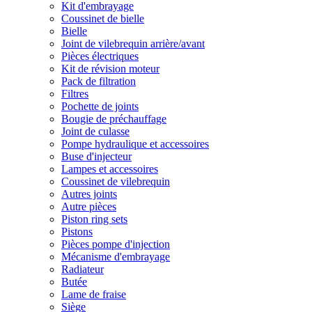
Kit d'embrayage
Coussinet de bielle
Bielle
Joint de vilebrequin arrière/avant
Pièces électriques
Kit de révision moteur
Pack de filtration
Filtres
Pochette de joints
Bougie de préchauffage
Joint de culasse
Pompe hydraulique et accessoires
Buse d'injecteur
Lampes et accessoires
Coussinet de vilebrequin
Autres joints
Autre pièces
Piston ring sets
Pistons
Pièces pompe d'injection
Mécanisme d'embrayage
Radiateur
Butée
Lame de fraise
Siège