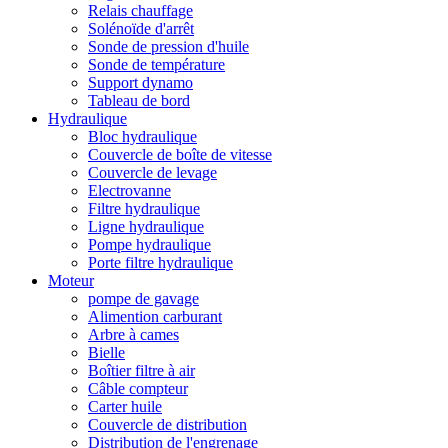
Relais chauffage
Solénoïde d'arrêt
Sonde de pression d'huile
Sonde de température
Support dynamo
Tableau de bord
Hydraulique
Bloc hydraulique
Couvercle de boîte de vitesse
Couvercle de levage
Electrovanne
Filtre hydraulique
Ligne hydraulique
Pompe hydraulique
Porte filtre hydraulique
Moteur
pompe de gavage
Alimention carburant
Arbre à cames
Bielle
Boîtier filtre à air
Câble compteur
Carter huile
Couvercle de distribution
Distribution de l'engrenage