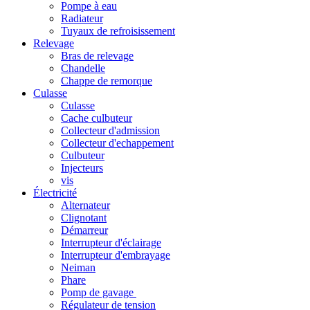
Pompe à eau
Radiateur
Tuyaux de refroisissement
Relevage
Bras de relevage
Chandelle
Chappe de remorque
Culasse
Culasse
Cache culbuteur
Collecteur d'admission
Collecteur d'echappement
Culbuteur
Injecteurs
vis
Électricité
Alternateur
Clignotant
Démarreur
Interrupteur d'éclairage
Interrupteur d'embrayage
Neiman
Phare
Pomp de gavage
Régulateur de tension