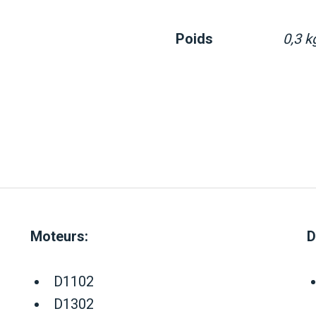
Poids
0,3 k
Moteurs:
D
D1102
D1302