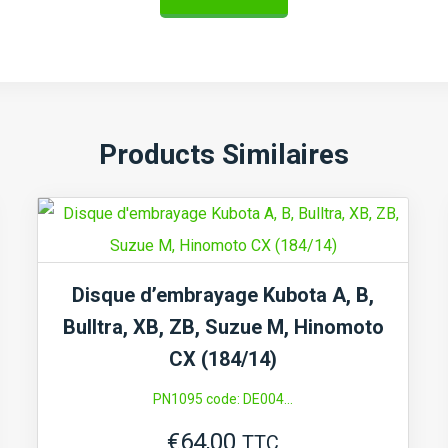
Products Similaires
Disque d’embrayage Kubota A, B,
Bulltra, XB, ZB, Suzue M, Hinomoto
CX (184/14)
PN1095 code: DE004...
€
64,00
TTC