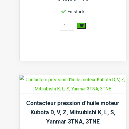
En stock
quantité
de
Piston
Kubota
B7000,
L1500,
L1501,
L1511,...,
moteur
Contacteur pression d’huile moteur
D1102,
Kubota D, V, Z, Mitsubishi K, L, S,
V1500,
Yanmar 3TNA, 3TNE
V1502,