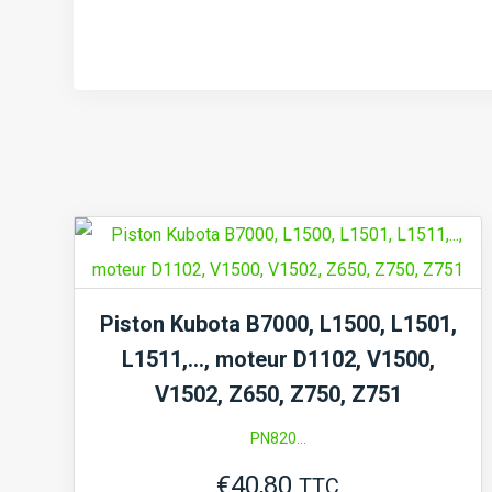
Piston Kubota B7000, L1500, L1501,
L1511,…, moteur D1102, V1500,
V1502, Z650, Z750, Z751
PN820...
€
40,80
TTC