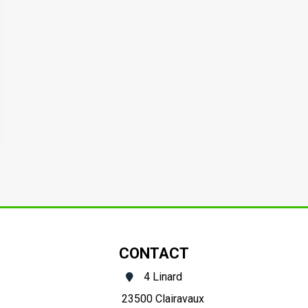
Hinomoto
CX
(184/14)
CONTACT
4 Linard
23500 Clairavaux