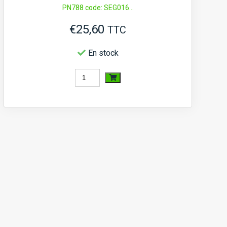
PN788 code: SEG016...
€
25,60
TTC
En stock
quantité
de
Jeu
de
segments
de
pistons
Kubota
B,
L,