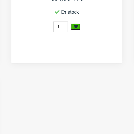
En stock
quantité
de
Disque
d'embrayage
Kubota
A,
B,
Bulltra,
XB,
ZB,
Suzue
M,