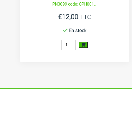
PN3099 code: CPH001...
Z650,
€
12,00
Z750,
TTC
Z751
En stock
quantité
de
Contacteur
pression
d'huile
moteur
Kubota
D,
V,
Z,