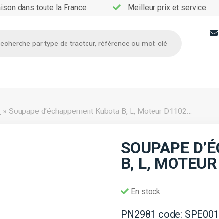
aison dans toute la France
Meilleur prix et service
he
2
»
Soupape d’échappement Kubota B, L, Moteur D1102…
SOUPAPE D’
B, L, MOTEU
En stock
PN2981 code: SPE001