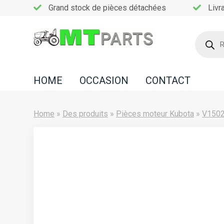
Grand stock de pièces détachées
Livr
Recherc
de
Home
produits
Occasion
HOME
OCCASION
CONTACT
Contact
Home
»
Des produits
»
Pièces moteur Kubota
»
V150