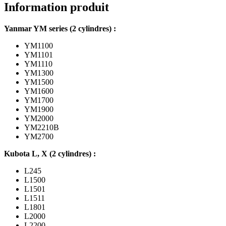
YM
Information produit
series,
Kubota
Yanmar YM series (2 cylindres) :
L,
X,
YM1100
Moteurs
YM1101
Kubota
YM1110
YM1300
YM1500
YM1600
YM1700
YM1900
YM2000
YM2210B
YM2700
Kubota L, X (2 cylindres) :
L245
L1500
L1501
L1511
L1801
L2000
L2200