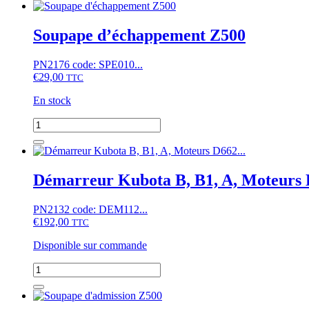
Soupape d’échappement Z500
PN2176 code: SPE010...
€
29,00
TTC
En stock
quantité
de
Soupape
d'échappement
Z500
Démarreur Kubota B, B1, A, Moteur
PN2132 code: DEM112...
€
192,00
TTC
Disponible sur commande
quantité
de
Démarreur
Kubota