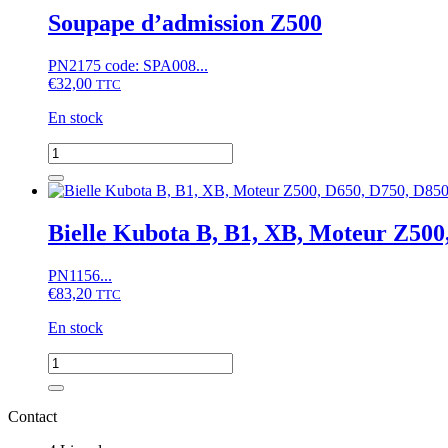
B,
Soupape d’admission Z500
B1,
A,
PN2175 code: SPA008...
Moteurs
€
32,00
D662...
TTC
En stock
quantité
de
Soupape
d'admission
Z500
Bielle Kubota B, B1, XB, Moteur Z500
PN1156...
€
83,20
TTC
En stock
quantité
de
Bielle
Kubota
Contact
B,