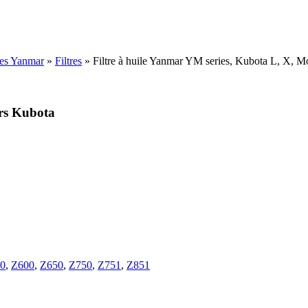
ées Yanmar
»
Filtres
»
Filtre à huile Yanmar YM series, Kubota L, X, M
urs Kubota
0
,
Z600
,
Z650
,
Z750
,
Z751
,
Z851