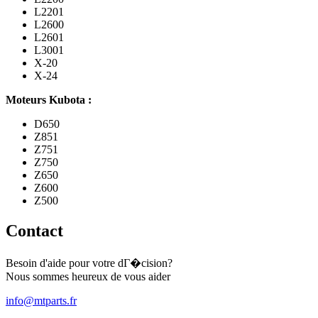
L2201
L2600
L2601
L3001
X-20
X-24
Moteurs Kubota :
D650
Z851
Z751
Z750
Z650
Z600
Z500
Contact
Besoin d'aide pour votre dГ�cision?
Nous sommes heureux de vous aider
info@mtparts.fr