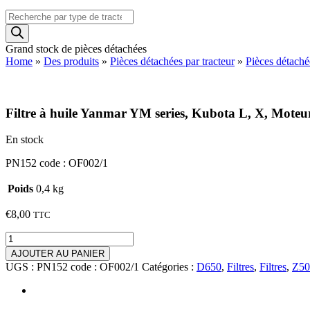
Recherche
de
produits
Grand stock de pièces détachées
Home
»
Des produits
»
Pièces détachées par tracteur
»
Pièces détach
Filtre à huile Yanmar YM series, Kubota L, X, Mote
En stock
PN152 code : OF002/1
Poids
0,4 kg
€
8,00
TTC
quantité
de
AJOUTER AU PANIER
Filtre
UGS :
PN152 code : OF002/1
Catégories :
D650
,
Filtres
,
Filtres
,
Z50
à
huile
Yanmar