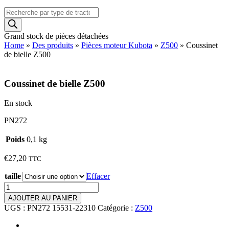
Recherche
de
produits
Grand stock de pièces détachées
Home
»
Des produits
»
Pièces moteur Kubota
»
Z500
»
Coussinet
de bielle Z500
Coussinet de bielle Z500
En stock
PN272
Poids
0,1 kg
€
27,20
TTC
taille
Effacer
quantité
de
AJOUTER AU PANIER
Coussinet
UGS :
PN272 15531-22310
Catégorie :
Z500
de
bielle