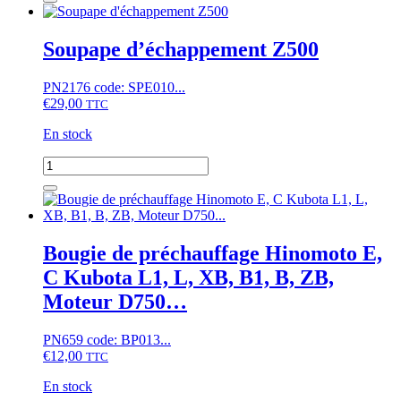
Piston
Kubota
B1200,
Soupape d’échappement Z500
B5000,...,
B1-
PN2176 code: SPE010...
10,
€
29,00
XB-
TTC
1,
En stock
moteur
D750,
quantité
(Z)B500
de
Soupape
d'échappement
Z500
Bougie de préchauffage Hinomoto E,
C Kubota L1, L, XB, B1, B, ZB,
Moteur D750…
PN659 code: BP013...
€
12,00
TTC
En stock