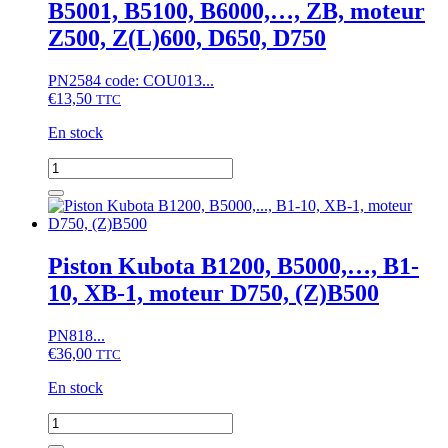
B5001, B5100, B6000,…, ZB, moteur
Z500, Z(L)600, D650, D750
PN2584 code: COU013...
€
13,50
TTC
En stock
quantité
de
Courroie
Kubota
B4200,
B5000,
Piston Kubota B1200, B5000,…, B1-
B5001,
10, XB-1, moteur D750, (Z)B500
B5100,
B6000,...,
ZB,
PN818...
moteur
€
36,00
TTC
Z500,
Z(L)600,
En stock
D650,
D750
quantité
de