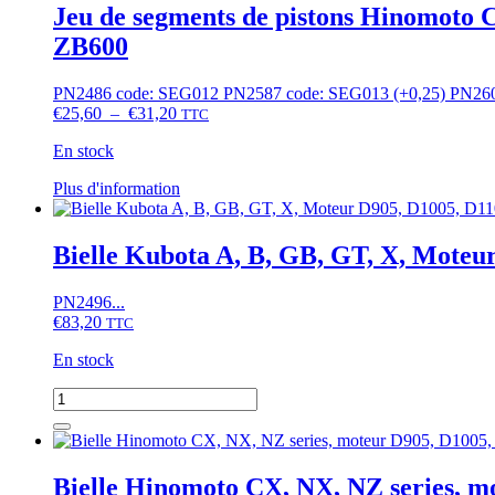
Jeu de segments de pistons Hinomoto 
ZB600
PN2486 code: SEG012 PN2587 code: SEG013 (+0,25) PN2608
Plage
€
25,60
–
€
31,20
TTC
de
En stock
prix :
€25,60
Ce
Plus d'information
à
produit
€31,20
a
plusieurs
Bielle Kubota A, B, GB, GT, X, Moteu
variations.
Les
PN2496...
options
€
83,20
TTC
peuvent
être
En stock
choisies
sur
quantité
la
de
page
Bielle
du
Kubota
produit
A,
Bielle Hinomoto CX, NX, NZ series, m