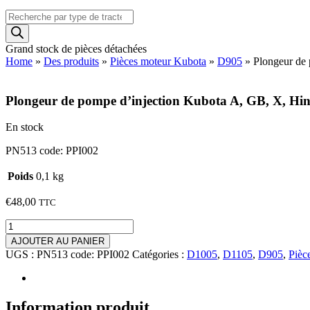
Recherche
de
produits
Grand stock de pièces détachées
Home
»
Des produits
»
Pièces moteur Kubota
»
D905
»
Plongeur de
Plongeur de pompe d’injection Kubota A, GB, X, H
En stock
PN513 code: PPI002
Poids
0,1 kg
€
48,00
TTC
quantité
de
AJOUTER AU PANIER
Plongeur
UGS :
PN513 code: PPI002
Catégories :
D1005
,
D1105
,
D905
,
Pièc
de
pompe
d'injection
Kubota
Information produit