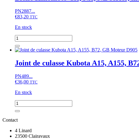
B,
GB,
PN2887...
GT,
€
83,20
X,
TTC
Moteur
En stock
D905,
D1005,
quantité
D1105,
de
V1305,
Bielle
V1405,
Hinomoto
V1505
CX,
Joint de culasse Kubota A15, A155, B
NX,
NZ
PN489...
series,
€
36,00
moteur
TTC
D905,
En stock
D1005,
D1105,
quantité
V1305,
de
V1405,
Joint
V1505
de
Contact
culasse
Kubota
4 Linard
A15,
23500 Clairavaux