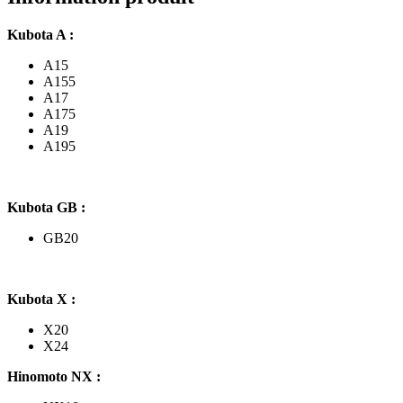
A,
GB,
Kubota A :
X,
Hinomoto
A15
CX,
A155
NX,
A17
Moteurs
A175
D,
A19
V
A195
Kubota GB :
GB20
Kubota X :
X20
X24
Hinomoto NX :