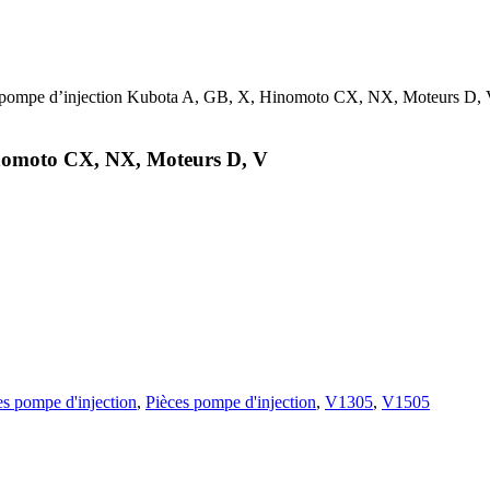
 pompe d’injection Kubota A, GB, X, Hinomoto CX, NX, Moteurs D,
inomoto CX, NX, Moteurs D, V
es pompe d'injection
,
Pièces pompe d'injection
,
V1305
,
V1505