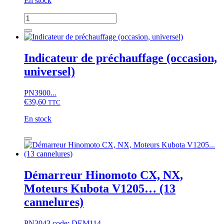
En stock
quantité
de
Alternateur
Iseki
TA,
Indicateur de préchauffage (occasion,
TU,
universel)
TE,
TL,
G,
PN3900...
Hinomoto
€
39,60
TTC
E
En stock
quantité
de
Indicateur
de
préchauffage
Démarreur Hinomoto CX, NX,
(occasion,
Moteurs Kubota V1205… (13
universel)
cannelures)
PN3043 code: DEM114...