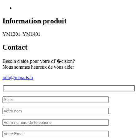
tension
(4
fils)
Type
Information produit
3
YM1301, YM1401
Contact
Besoin d'aide pour votre dГ�cision?
Nous sommes heureux de vous aider
info@mtparts.fr