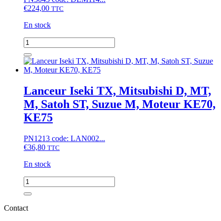
€
224,00
TTC
En stock
quantité
de
Démarreur
Hinomoto
CX,
NX,
Lanceur Iseki TX, Mitsubishi D, MT,
Moteurs
M, Satoh ST, Suzue M, Moteur KE70,
Kubota
V1205...
KE75
(13
cannelures)
PN1213 code: LAN002...
€
36,80
TTC
En stock
quantité
de
Lanceur
Iseki
Contact
TX,