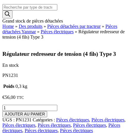
Recherche
de
produits
Grand stock de pièces détachées
Home
»
Des produits
»
Pièces détachées par tracteur
»
Pièces
détachées Yanmar
»
Pièces électriques
»
Régulateur redresseur de
tension (4 fils) Type 3
Régulateur redresseur de tension (4 fils) Type 3
En stock
PN1231
Poids
0,3 kg
€
56,00
TTC
quantité
de
AJOUTER AU PANIER
Régulateur
UGS :
PN1231
Catégories :
Pièces électriques
,
Pièces électriques
,
redresseur
Pièces électriques
,
Pièces électriques
,
Pièces électriques
,
Pièces
de
électriques
,
Pièces électriques
,
Pièces électriques