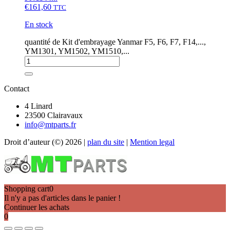
€
161,60
TTC
En stock
quantité de Kit d'embrayage Yanmar F5, F6, F7, F14,...,
YM1301, YM1502, YM1510,...
Contact
4 Linard
23500 Clairavaux
info@mtparts.fr
Droit d’auteur (©) 2026 |
plan du site
|
Mention legal
Shopping cart
0
Il n'y a pas d'articles dans le panier !
Continuer les achats
0