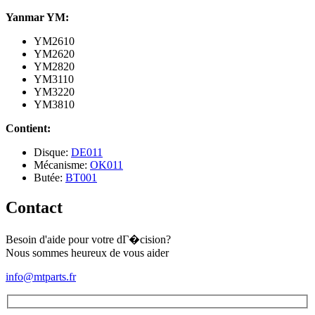
Yanmar YM:
YM2610
YM2620
YM2820
YM3110
YM3220
YM3810
Contient:
Disque:
DE011
Mécanisme:
OK011
Butée:
BT001
Contact
Besoin d'aide pour votre dГ�cision?
Nous sommes heureux de vous aider
info@mtparts.fr