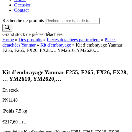
Occasion
Contact
Recherche de produits
Grand stock de pièces détachées
Home
»
Des produits
»
Pièces détachées par tracteur
»
Pièces
détachées Yanmar
»
Kit d'embrayage
»
Kit d’embrayage Yanmar
F255, F265, FX26, FX28,… YM2610, YM2620,…
Kit d’embrayage Yanmar F255, F265, FX26, FX28,
… YM2610, YM2620,…
En stock
PN1148
Poids
7,5 kg
€
217,60
TTC
quantité de Kit d'embrayage Yanmar F255, F265, FX26, FX28,...