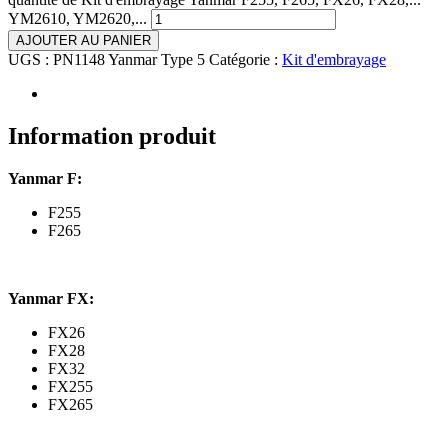
YM2610, YM2620,...
AJOUTER AU PANIER
UGS :
PN1148 Yanmar Type 5
Catégorie :
Kit d'embrayage
Information produit
Yanmar F:
F255
F265
Yanmar FX:
FX26
FX28
FX32
FX255
FX265