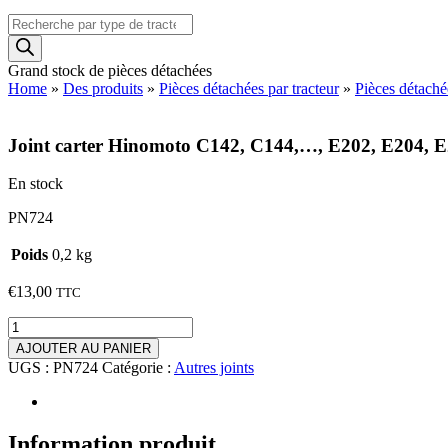
Recherche
de
produits
Grand stock de pièces détachées
Home
»
Des produits
»
Pièces détachées par tracteur
»
Pièces détach
Joint carter Hinomoto C142, C144,…, E202, E204, 
En stock
PN724
Poids
0,2 kg
€
13,00
TTC
quantité
de
AJOUTER AU PANIER
Joint
UGS :
PN724
Catégorie :
Autres joints
carter
Hinomoto
C142,
C144,...,
Information produit