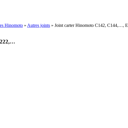
ées Hinomoto
»
Autres joints
»
Joint carter Hinomoto C142, C144,…, 
E222,…