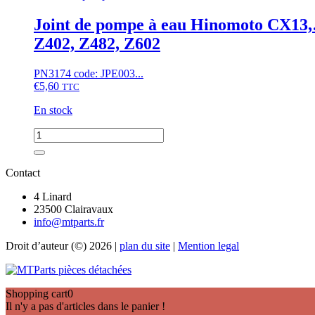
carter
GB,
Hinomoto
Joint de pompe à eau Hinomoto CX13
moteur
CX13,
D905,
Z402, Z482, Z602
CX14,...Kubota
D1005,
A13,
D1105
A14,
PN3174 code: JPE003...
A30,
€
5,60
TTC
GB13,
GB130,
En stock
GB135,
moteur
quantité
D600,
de
D662,
Joint
D722,
de
Contact
D782
pompe
à
4 Linard
eau
23500 Clairavaux
Hinomoto
info@mtparts.fr
CX13,...,
Droit d’auteur (©) 2026 |
plan du site
|
Mention legal
Kubota
A13,...,
B52,
GB13,
Shopping cart
0
GB110,...
Il n'y a pas d'articles dans le panier !
moteur