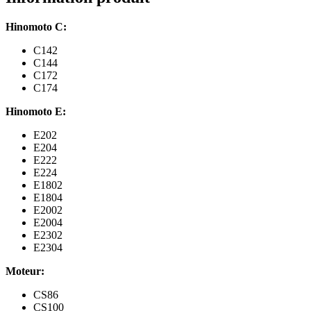
E202,
E204,
Hinomoto C:
E222,...
C142
C144
C172
C174
Hinomoto E:
E202
E204
E222
E224
E1802
E1804
E2002
E2004
E2302
E2304
Moteur:
CS86
CS100