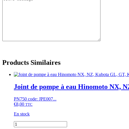
Products Similaires
Joint de pompe à eau Hinomoto NX, N
PN750 code: JPE007...
€
8,00
TTC
En stock
quantité
de