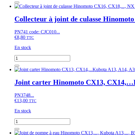
Joint
de
pompe
Collecteur à joint de culasse Hinom
à
eau
PN741 code: CJC010...
Hinomoto
€
8,80
NX,
TTC
NZ,
En stock
Kubota
GL,
quantité
GT,
de
KL,
Collecteur
KT,
à
L,
joint
Joint carter Hinomoto CX13, CX14,…K
L1,
de
T,
culasse
moteur
PN3748...
Hinomoto
D1102,
€
13,00
CX16,
TTC
D1302,....,
CX18,...,
V1512,
En stock
NX18,
V1702,...
Kubota
quantité
A15,
de
A155,...,
Joint
B,