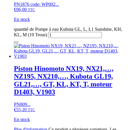
PN1876 code: WP002...
€
96,00
TTC
En stock
quantité de Pompe à eau Kubota GL, L, L1 Sunshine, KH,
KL, M (19 Trous)
Piston Hinomoto NX19, NX21,…,
NZ195, NX210,…, Kubota GL19,
GL21,…, GT, KL, KT, T, moteur
D1403, V1903
PN809...
€
55,20
TTC
En stock
Plus d'information
Ce produit a plusieurs variations. Les