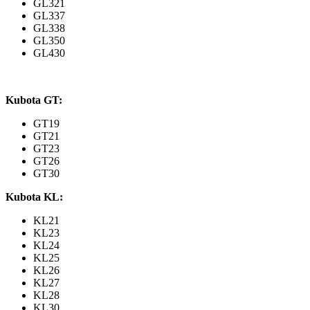
GL321
GL337
GL338
GL350
GL430
Kubota GT:
GT19
GT21
GT23
GT26
GT30
Kubota KL:
KL21
KL23
KL24
KL25
KL26
KL27
KL28
KL30