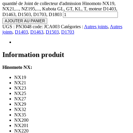
quantité de Joint de collecteur d'admission Hinomoto NX19,
NX21,..., NZ195,..., Kubota GL, GT, KL, T, moteur D1403,
D1463, D1503, D1703, D1803
AJOUTER AU PANIER
UGS :
PN3048 code: JCA003
Catégories :
Autres joints
,
Autres
joints
,
D1403
,
D1463
,
D1503
,
D1703
Information produit
Hinomoto NX:
NX19
NX21
NX23
NX25
NX27
NX29
NX32
NX35
NX200
NX201
NX220