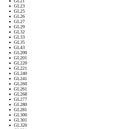
GL21
GL23
GL25
GL26
GL27
GL29
GL32
GL33
GL35
GL43
GL200
GL201
GL220
GL221
GL240
GL241
GL260
GL261
GL268
GL277
GL280
GL281
GL300
GL301
GL320