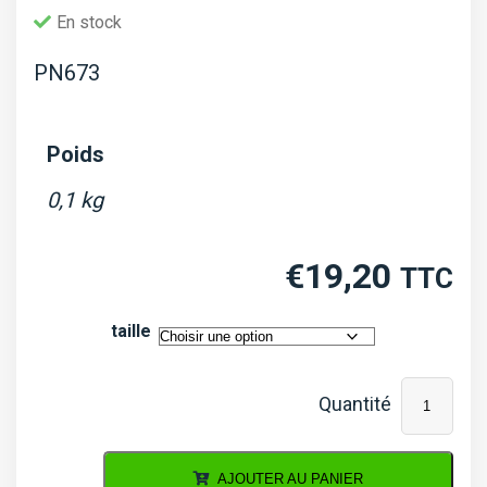
En stock
PN673
Poids
0,1 kg
€
19,20
TTC
taille
quantité
de
Vilebrequin
AJOUTER AU PANIER