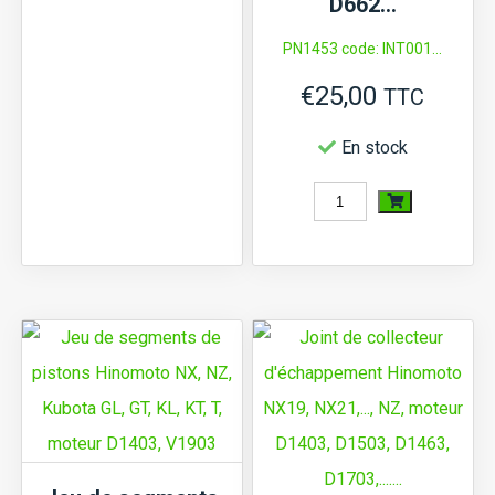
D662…
plusieurs
PN1453 code: INT001...
variations.
€
25,00
Les
TTC
options
En stock
peuvent
être
quantité
choisies
de
sur
Interrupteur
la
température
page
d'eau
du
Hinomoto
produit
NX,
NZ,
Kubota