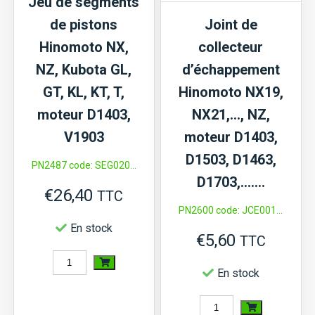
Jeu de segments
A-
de pistons
Joint de
13,
Hinomoto NX,
collecteur
A-
NZ, Kubota GL,
d’échappement
14,...,
GT, KL, KT, T,
Hinomoto NX19,
B,
moteur D1403,
NX21,…, NZ,
BX,
V1903
moteur D1403,
GB,
D1503, D1463,
PN2487 code: SEG020...
GT,
D1703,…….
€
26,40
GL,
TTC
PN2600 code: JCE001...
L,
En stock
€
5,60
L1,
TTC
quantité
Moteur
En stock
de
D662...
Jeu
quantité