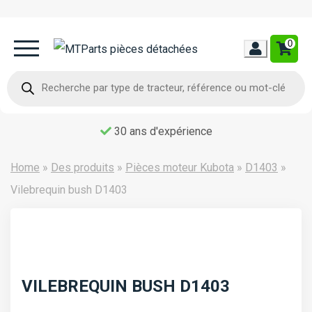
0
Home
Recherche
de
produits
Occasion
30 ans d'expérience
Contact
Home
»
Des produits
»
Pièces moteur Kubota
»
D1403
»
Vilebrequin bush D1403
VILEBREQUIN BUSH D1403