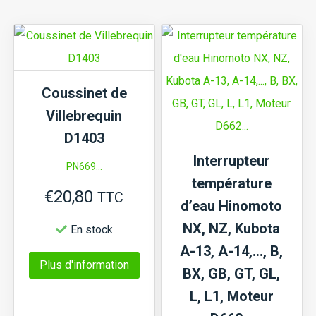
Coussinet de
Villebrequin
D1403
Interrupteur
PN669...
température
€
20,80
TTC
d’eau Hinomoto
NX, NZ, Kubota
En stock
A-13, A-14,…, B,
Ce
Plus d'information
BX, GB, GT, GL,
produit
L, L1, Moteur
a