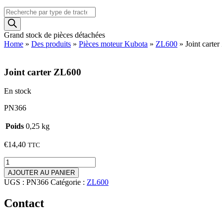
Recherche
de
produits
Grand stock de pièces détachées
Home
»
Des produits
»
Pièces moteur Kubota
»
ZL600
»
Joint carte
Joint carter ZL600
En stock
PN366
Poids
0,25 kg
€
14,40
TTC
quantité
de
AJOUTER AU PANIER
Joint
UGS :
PN366
Catégorie :
ZL600
carter
ZL600
Contact