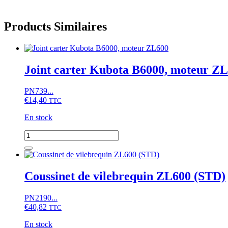
Products Similaires
Joint carter Kubota B6000, moteur Z
PN739...
€
14,40
TTC
En stock
quantité
de
Joint
carter
Kubota
Coussinet de vilebrequin ZL600 (STD)
B6000,
moteur
PN2190...
ZL600
€
40,82
TTC
En stock