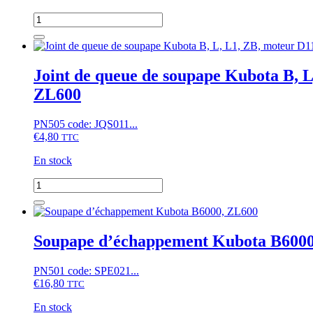
quantité
de
Coussinet
de
vilebrequin
Joint de queue de soupape Kubota B, 
ZL600
ZL600
(STD)
PN505 code: JQS011...
€
4,80
TTC
En stock
quantité
de
Joint
de
queue
Soupape d’échappement Kubota B600
de
soupape
PN501 code: SPE021...
Kubota
€
16,80
B,
TTC
L,
En stock
L1,