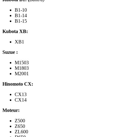
B1-10
B1-14
B1-15
Kubota XB
:
XB1
Suzue
:
M1503
M1803
M2001
Hinomoto CX
:
CX13
CX14
Moteur:
Z500
Z650
ZL600