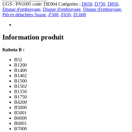
UGS :
PN1095 code: DE004
Catégories :
D650
,
D750
,
D850
,
Disque d'embrayage
,
Disque d'embrayage
,
Disque d'embrayage
,
Pièces détachées Suzue
,
Z500
,
Z650
,
ZL600
Information produit
Kubota B :
B52
B1200
B1400
B1402
B1500
B1502
B1550
B1750
B4200
B5000
B5001
B6000
B6001
B7000