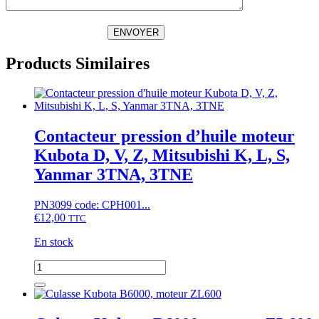
ENVOYER
Products Similaires
Contacteur pression d’huile moteur
Kubota D, V, Z, Mitsubishi K, L, S,
Yanmar 3TNA, 3TNE
PN3099 code: CPH001...
€
12,00
TTC
En stock
quantité
de
Contacteur
pression
d'huile