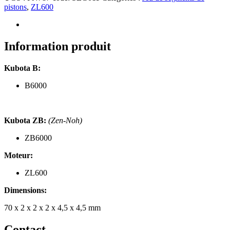
de
pistons
,
ZL600
segments
de
pistons
Kubota
Information produit
B6000,
ZB6000,
Kubota B:
moteur
ZL600
B6000
Kubota ZB:
(Zen-Noh)
ZB6000
Moteur:
ZL600
Dimensions:
70 x 2 x 2 x 2 x 4,5 x 4,5 mm
Contact