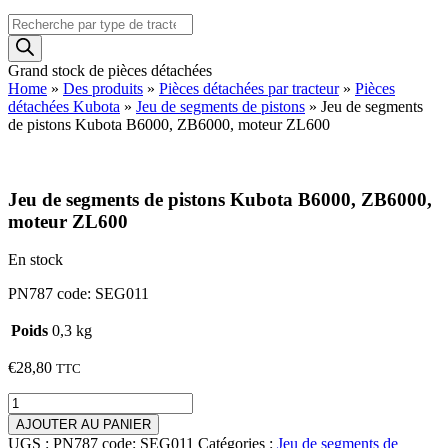
Recherche
de
produits
Grand stock de pièces détachées
Home
»
Des produits
»
Pièces détachées par tracteur
»
Pièces
détachées Kubota
»
Jeu de segments de pistons
»
Jeu de segments
de pistons Kubota B6000, ZB6000, moteur ZL600
Jeu de segments de pistons Kubota B6000, ZB6000,
moteur ZL600
En stock
PN787 code: SEG011
Poids
0,3 kg
€
28,80
TTC
quantité
de
AJOUTER AU PANIER
Jeu
UGS :
PN787 code: SEG011
Catégories :
Jeu de segments de