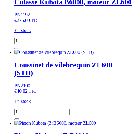
Culasse Kubota B6000, moteur ZL600
moteur
Kubota
PN1192...
D,
€
275,00
V,
TTC
Z,
En stock
Mitsubishi
K,
quantité
L,
de
S,
Culasse
Yanmar
Kubota
3TNA,
B6000,
Coussinet de vilebrequin ZL600
3TNE
moteur
(STD)
ZL600
PN2190...
€
40,82
TTC
En stock
quantité
de
Coussinet
de
vilebrequin