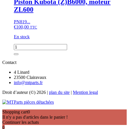
Piston Kubota (Z)B6000, moteur
ZL600
ZL600
(STD)
PN819...
€
100,00
TTC
En stock
quantité
de
Piston
Kubota
Contact
(Z)B6000,
moteur
4 Linard
ZL600
23500 Clairavaux
info@mtparts.fr
Droit d’auteur (©) 2026 |
plan du site
|
Mention legal
Shopping cart
0
Il n'y a pas d'articles dans le panier !
Continuer les achats
0