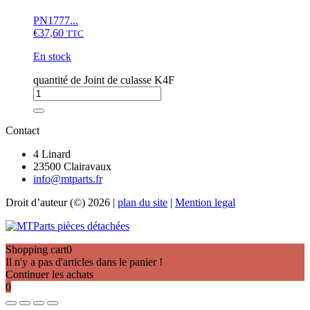
PN1777...
€
37,60
TTC
En stock
quantité de Joint de culasse K4F
Contact
4 Linard
23500 Clairavaux
info@mtparts.fr
Droit d’auteur (©) 2026 |
plan du site
|
Mention legal
Shopping cart
0
Il n'y a pas d'articles dans le panier !
Continuer les achats
0