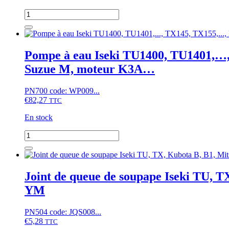
quantité
de
Démarreur
Iseki
TX,
Pompe à eau Iseki TU1400, TU1401,…
TU,
Suzue M, moteur K3A…
Mitsubishi
D,
MTE,
PN700 code: WP009...
MTX,
€
82,27
TTC
MT,
Suzue
En stock
M,
Satoh
quantité
ST,
de
Moteurs
Pompe
K3A...
à
eau
Joint de queue de soupape Iseki TU,
Iseki
YM
TU1400,
TU1401,...,
TX145,
PN504 code: JQS008...
TX155,...,
€
5,28
TTC
Mitsubishi