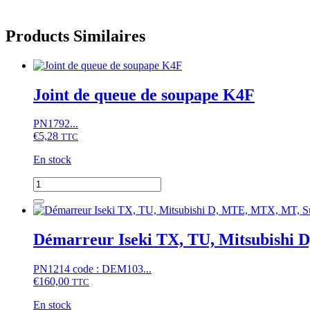
Products Similaires
Joint de queue de soupape K4F
PN1792...
€
5,28
TTC
En stock
quantité
de
Joint
de
queue
Démarreur Iseki TX, TU, Mitsubishi
de
soupape
PN1214 code : DEM103...
K4F
€
160,00
TTC
En stock