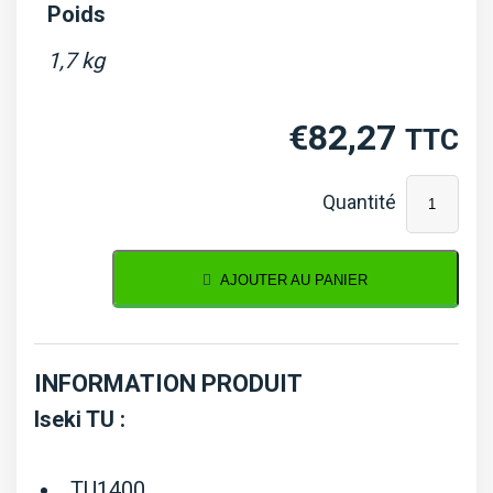
Poids
1,7 kg
€
82,27
TTC
quantité
de
Pompe
AJOUTER AU PANIER
à
eau
Iseki
INFORMATION PRODUIT
TU1400,
Iseki TU :
TU1401,...,
TX145,
TU1400