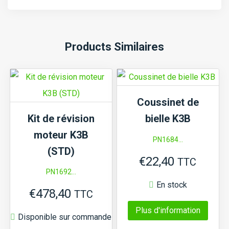
Products Similaires
Coussinet de
Kit de révision
bielle K3B
moteur K3B
PN1684...
(STD)
€
22,40
TTC
PN1692...
En stock
€
478,40
TTC
Ce
Plus d'information
Disponible sur commande
produi