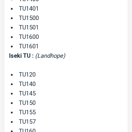
TX155,...,
TU1401
Mitsubishi
TU1500
D1450,
TU1501
D1550,...,
TU1600
MT17,
TU1601
MT18,...
Iseki TU :
(Landhope)
MTE,
Satoh
TU120
ST,
TU140
Suzue
TU145
M,
TU150
moteur
TU155
K3A...
TU157
TU160