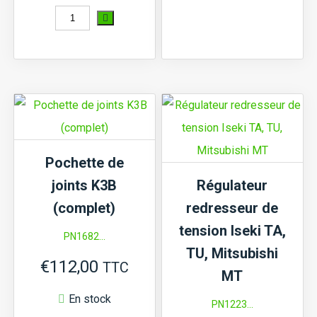
quantité
a
de
plusi
Kit
variat
de
Les
révision
optio
moteur
peuve
K3B
être
Pochette de
(STD)
chois
joints K3B
Régulateur
sur
(complet)
redresseur de
la
tension Iseki TA,
PN1682...
page
TU, Mitsubishi
€
112,00
TTC
du
MT
produi
En stock
PN1223...