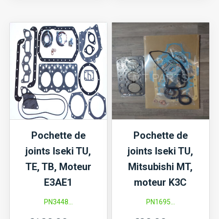
Iseki
de
TX1500
joints
Iseki
TU,
TX,
Mitsubishi
D,
ME,
Pochette de
Pochette de
MT,
joints Iseki TU,
joints Iseki TU,
Satoh
TE, TB, Moteur
Mitsubishi MT,
S,
E3AE1
moteur K3C
moteur
PN3448...
PN1695...
K3B