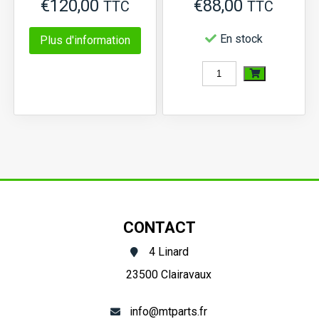
€
120,00
€
88,00
TTC
TTC
En stock
Plus d'information
quantité
de
Pochette
de
joints
Iseki
TU,
CONTACT
Mitsubishi
4 Linard
MT,
23500 Clairavaux
moteur
K3C
info@mtparts.fr