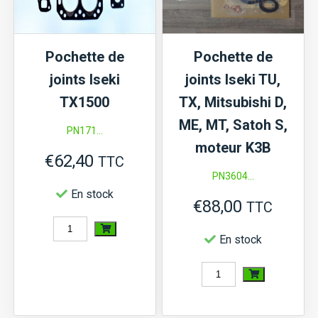
Pochette de
Pochette de
joints Iseki
joints Iseki TU,
TX1500
TX, Mitsubishi D,
ME, MT, Satoh S,
PN171...
moteur K3B
€
62,40
TTC
PN3604...
En stock
€
88,00
TTC
quantité
En stock
de
Pochette
quantité
de
de
joints
Pochette